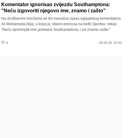
Komentator ignorisao zvijezdu Southamptona:
"Neću izgovoriti njegovo ime, znamo i zašto"
Na društvenim mrežama se širi navodna izjava egipatskog komentatora
Ali Mohameda Alija, u kojoj je, tokom prenosa na beIN Sportsu, rekao:
“Neću spominjati ime golmana Southamptona, i svi znamo zašto."
4
26.04.26. 23:42