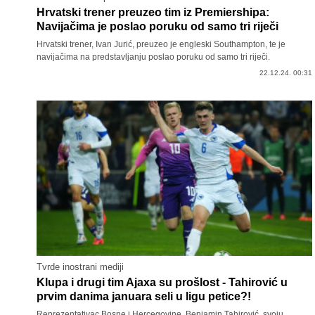
Hrvatski trener preuzeo tim iz Premiershipa:
Navijačima je poslao poruku od samo tri riječi
Hrvatski trener, Ivan Jurić, preuzeo je engleski Southampton, te je
navijačima na predstavljanju poslao poruku od samo tri riječi.
22.12.24. 00:31
Tvrde inostrani mediji
Klupa i drugi tim Ajaxa su prošlost - Tahirović u
prvim danima januara seli u ligu petice?!
Reprezentativac Bosne i Hercegovine, Benjamin Tahirović, svoju