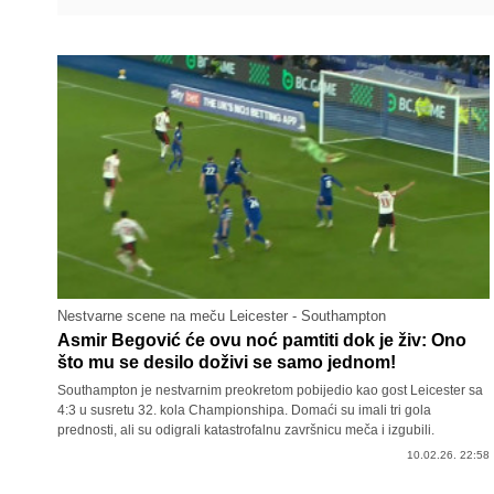
Nestvarne scene na meču Leicester - Southampton
Asmir Begović će ovu noć pamtiti dok je živ: Ono
što mu se desilo doživi se samo jednom!
Southampton je nestvarnim preokretom pobijedio kao gost Leicester sa
4:3 u susretu 32. kola Championshipa. Domaći su imali tri gola
prednosti, ali su odigrali katastrofalnu završnicu meča i izgubili.
10.02.26. 22:58