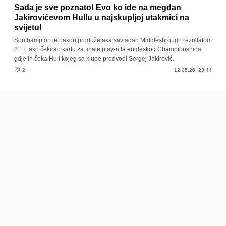
Sada je sve poznato! Evo ko ide na megdan
Jakirovićevom Hullu u najskupljoj utakmici na
svijetu!
Southampton je nakon produžetaka savladao Middlesbrough rezultatom
2:1 i tako čekirao kartu za finale play-offa engleskog Championshipa
gdje ih čeka Hull kojeg sa klupe predvodi Sergej Jakirović.
2
12.05.26. 23:44