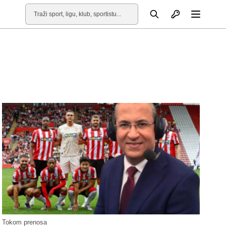
Otvori profil
Pretraga
Otvori
Tokom prenosa