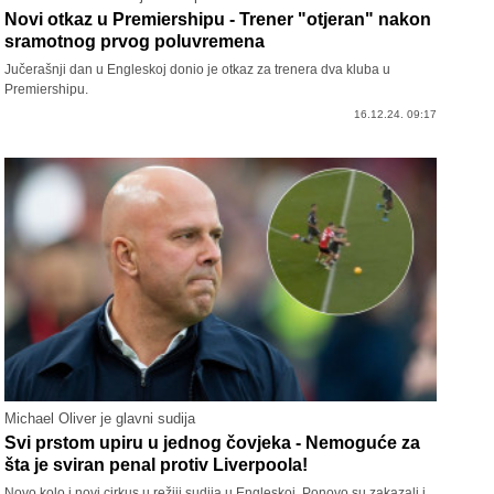
Novi otkaz u Premiershipu - Trener "otjeran" nakon
sramotnog prvog poluvremena
Jučerašnji dan u Engleskoj donio je otkaz za trenera dva kluba u
Premiershipu.
16.12.24. 09:17
Michael Oliver je glavni sudija
Svi prstom upiru u jednog čovjeka - Nemoguće za
šta je sviran penal protiv Liverpoola!
Novo kolo i novi cirkus u režiji sudija u Engleskoj. Ponovo su zakazali i