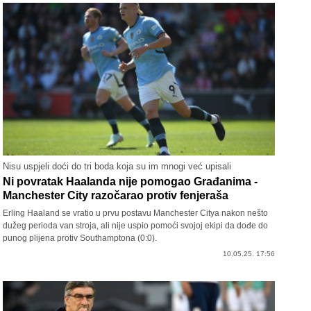
Nisu uspjeli doći do tri boda koja su im mnogi već upisali
Ni povratak Haalanda nije pomogao Građanima -
Manchester City razočarao protiv fenjeraša
Erling Haaland se vratio u prvu postavu Manchester Citya nakon nešto
dužeg perioda van stroja, ali nije uspio pomoći svojoj ekipi da dođe do
punog plijena protiv Southamptona (0:0).
10.05.25. 17:56