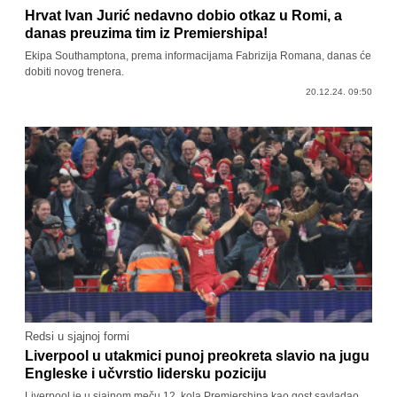
Hrvat Ivan Jurić nedavno dobio otkaz u Romi, a
danas preuzima tim iz Premiershipa!
Ekipa Southamptona, prema informacijama Fabrizija Romana, danas će
dobiti novog trenera.
20.12.24. 09:50
Redsi u sjajnoj formi
Liverpool u utakmici punoj preokreta slavio na jugu
Engleske i učvrstio lidersku poziciju
Liverpool je u sjajnom meču 12. kola Premiershipa kao gost savladao