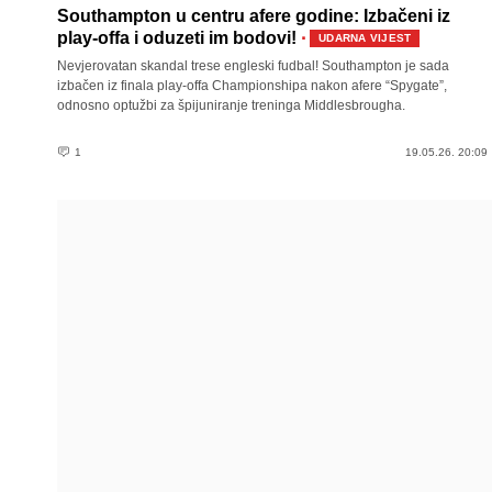
Southampton u centru afere godine: Izbačeni iz
·
play-offa i oduzeti im bodovi!
UDARNA VIJEST
Nevjerovatan skandal trese engleski fudbal! Southampton je sada
izbačen iz finala play-offa Championshipa nakon afere “Spygate”,
odnosno optužbi za špijuniranje treninga Middlesbrougha.
1
19.05.26. 20:09