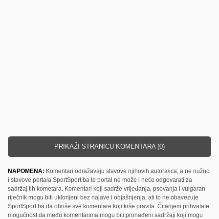
PRIKAŽI STRANICU KOMENTARA (0)
NAPOMENA:
Komentari odražavaju stavove njihovih autora/ica, a ne nužno
i stavove portala SportSport.ba te portal ne može i neće odgovarati za
sadržaj tih kometara. Komentari koji sadrže vrijeđanja, psovanja i vulgaran
riječnik mogu biti uklonjeni bez najave i objašnjenja, ali to ne obavezuje
SportSport.ba da obriše sve komentare koji krše pravila. Čitanjem prihvatate
mogućnost da među komentarima mogu biti pronađeni sadržaji koji mogu