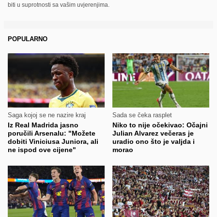
biti u suprotnosti sa vašim uvjerenjima.
POPULARNO
Saga kojoj se ne nazire kraj
Sada se čeka rasplet
Iz Real Madrida jasno
Niko to nije očekivao: Očajni
poručili Arsenalu: "Možete
Julian Alvarez večeras je
dobiti Viniciusa Juniora, ali
uradio ono što je valjda i
ne ispod ove cijene"
morao