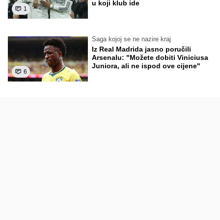
u koji klub ide
1
Saga kojoj se ne nazire kraj
Iz Real Madrida jasno poručili
Arsenalu: "Možete dobiti Viniciusa
Juniora, ali ne ispod ove cijene"
6