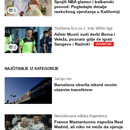
Spojili NBA glamur i balkanski
provod: Pogledajte detalje
1
raskošnog vjenčanja u Kaliforniji
Službena lica za 1. kolo WWin lige
Admir Musić sudi derbi Borca i
Veleža, poznato gdje će igrati
·
Sarajevo i Radnik!
ZVANIČNO
2
NAJČITANIJE IZ KATEGORIJE
Jačaju tim
Barcelona oborila rekord novim
ulaznim transferom
Neočekivana odluka Argentinca
Franco Mastantuono napušta Real
Madrid, ali niko ne može da vjeruje