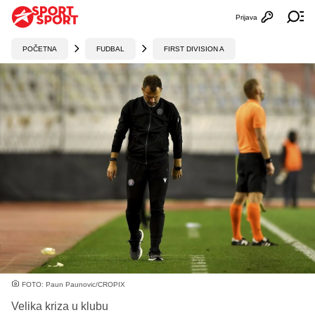
Prijava
Otvori profi
Ot
POČETNA
FUDBAL
FIRST DIVISION A
FOTO: Paun Paunovic/CROPIX
Velika kriza u klubu