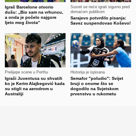
Igrač Barcelone otvorio
Susret se neće igrati sigurno pred
domaćom publikom
dušu: „Bio sam na vrhuncu,
a onda je počelo najgore
Sarajevo potvrdilo pisanja:
ljeto mog života“
Savez suspendovao Koševo!
Prelijepe scene u Perthu
Historija je ispisana
Igrači Juventusa su shvatili
Semafor "poludio": Svijet
ko je Kerim Alajbegović kada
bruji o onome što se
su stigli na aerodrom u
dogodilo na Svjetskom
Australiji
prvenstvu u rukometu