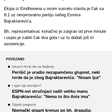
Ekipa iz Eindhovena u ovom susretu slavila je čak sa
6:1 uz nevjerovatnu partiju našeg Esmira
Bajraktarevića.
Bh. reprezentativac konačno je zaigrao od prve minute
i uspio je zabiti čak dva gola i uz to dodati još tri
asistencije.
POVEZANO
Iskusni Hrvat ide na hlađenje
Perišić je uradio nezapamćenu glupost, neki
tvrde da je zbog Bajraktarevića: "Nisam ljut"
I opet nije dovoljno?
ESPN-ovi stručnjaci našli veliku manu
Bajraktareviću: "Nema to što Anis ima"
Slijede pregovori
Njemački gigant krenuo po bh. dragulja: