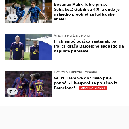
Bosanac Malik Tubić junak
Schalkea: Gubili su 4:0, a onda je
uslijedio preokret za fudbalske
1
anale!
Vratili se u Barcelonu
Flick sinoć održao sastanak, pa
trojici igrača Barcelone saopštio da
napuste pripreme
Potvrdio Fabrizio Romano
Veliki "Here we go" malo prije
ponoći - Liverpool se pojačao iz
·
Barcelone!
UDARNA VIJEST
2