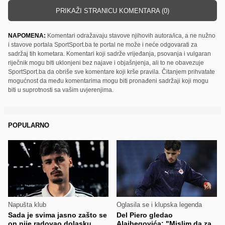
PRIKAŽI STRANICU KOMENTARA (0)
NAPOMENA:
Komentari odražavaju stavove njihovih autora/ica, a ne nužno
i stavove portala SportSport.ba te portal ne može i neće odgovarati za
sadržaj tih kometara. Komentari koji sadrže vrijeđanja, psovanja i vulgaran
riječnik mogu biti uklonjeni bez najave i objašnjenja, ali to ne obavezuje
SportSport.ba da obriše sve komentare koji krše pravila. Čitanjem prihvatate
mogućnost da među komentarima mogu biti pronađeni sadržaji koji mogu
biti u suprotnosti sa vašim uvjerenjima.
POPULARNO
Napušta klub
Oglasila se i klupska legenda
Sada je svima jasno zašto se
Del Piero gledao
on nije radovao dolasku
Alajbegovića: "Mislim da za