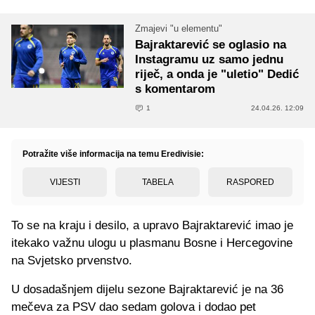
Zmajevi "u elementu"
Bajraktarević se oglasio na
Instagramu uz samo jednu
riječ, a onda je "uletio" Dedić
s komentarom
1
24.04.26. 12:09
Potražite više informacija na temu Eredivisie:
VIJESTI
TABELA
RASPORED
To se na kraju i desilo, a upravo Bajraktarević imao je
itekako važnu ulogu u plasmanu Bosne i Hercegovine
na Svjetsko prvenstvo.
U dosadašnjem dijelu sezone Bajraktarević je na 36
mečeva za PSV dao sedam golova i dodao pet