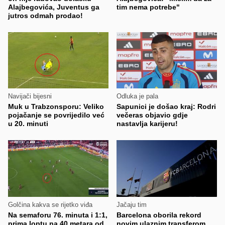
Alajbegovića, Juventus ga
tim nema potrebe"
jutros odmah prodao!
Navijači bijesni
Odluka je pala
Muk u Trabzonsporu: Veliko
Sapunici je došao kraj: Rodri
pojačanje se povrijedilo već
večeras objavio gdje
u 20. minuti
nastavlja karijeru!
Golčina kakva se rijetko viđa
Jačaju tim
Na semaforu 76. minuta i 1:1,
Barcelona oborila rekord
prima loptu na 40 metara od
novim ulaznim transferom