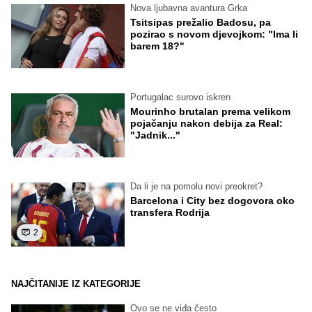
Nova ljubavna avantura Grka
Tsitsipas prežalio Badosu, pa
pozirao s novom djevojkom: "Ima li
barem 18?"
Portugalac surovo iskren
Mourinho brutalan prema velikom
pojačanju nakon debija za Real:
"Jadnik..."
Da li je na pomolu novi preokret?
Barcelona i City bez dogovora oko
transfera Rodrija
2
NAJČITANIJE IZ KATEGORIJE
Ovo se ne viđa često