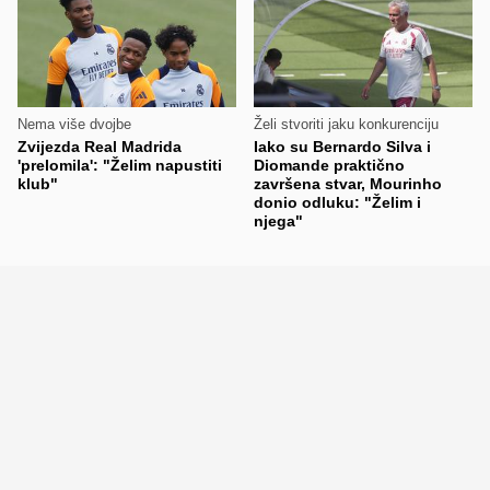
Nema više dvojbe
Želi stvoriti jaku konkurenciju
Zvijezda Real Madrida
Iako su Bernardo Silva i
'prelomila': "Želim napustiti
Diomande praktično
klub"
završena stvar, Mourinho
donio odluku: "Želim i
njega"