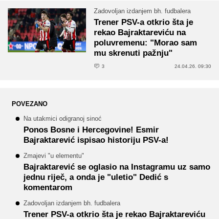
Zadovoljan izdanjem bh. fudbalera
Trener PSV-a otkrio šta je
rekao Bajraktareviću na
poluvremenu: "Morao sam
mu skrenuti pažnju"
3
24.04.26. 09:30
POVEZANO
Na utakmici odigranoj sinoć
Ponos Bosne i Hercegovine! Esmir
Bajraktarević ispisao historiju PSV-a!
Zmajevi "u elementu"
Bajraktarević se oglasio na Instagramu uz samo
jednu riječ, a onda je "uletio" Dedić s
komentarom
Zadovoljan izdanjem bh. fudbalera
Trener PSV-a otkrio šta je rekao Bajraktareviću