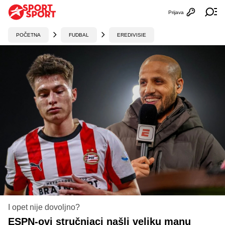
Prijava
Otvori profi
Ot
POČETNA
FUDBAL
EREDIVISIE
I opet nije dovoljno?
ESPN-ovi stručnjaci našli veliku manu