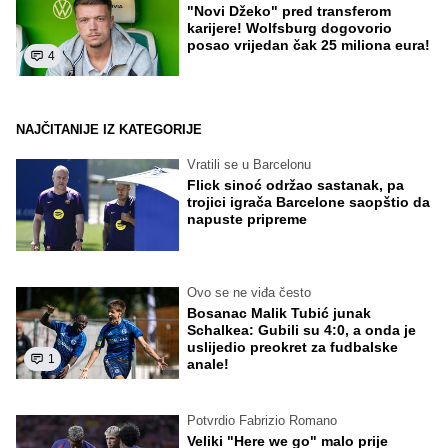
"Novi Džeko" pred transferom
karijere! Wolfsburg dogovorio
posao vrijedan čak 25 miliona eura!
4
NAJČITANIJE IZ KATEGORIJE
Vratili se u Barcelonu
Flick sinoć održao sastanak, pa
trojici igrača Barcelone saopštio da
napuste pripreme
Ovo se ne viđa često
Bosanac Malik Tubić junak
Schalkea: Gubili su 4:0, a onda je
uslijedio preokret za fudbalske
1
anale!
Potvrdio Fabrizio Romano
Veliki "Here we go" malo prije