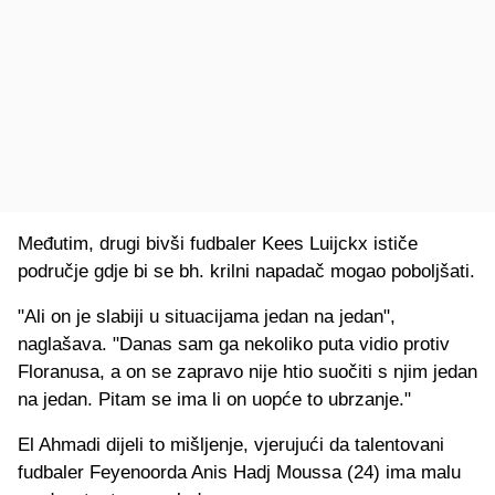
Međutim, drugi bivši fudbaler Kees Luijckx ističe
područje gdje bi se bh. krilni napadač mogao poboljšati.
"Ali on je slabiji u situacijama jedan na jedan",
naglašava. "Danas sam ga nekoliko puta vidio protiv
Floranusa, a on se zapravo nije htio suočiti s njim jedan
na jedan. Pitam se ima li on uopće to ubrzanje."
El Ahmadi dijeli to mišljenje, vjerujući da talentovani
fudbaler Feyenoorda Anis Hadj Moussa (24) ima malu