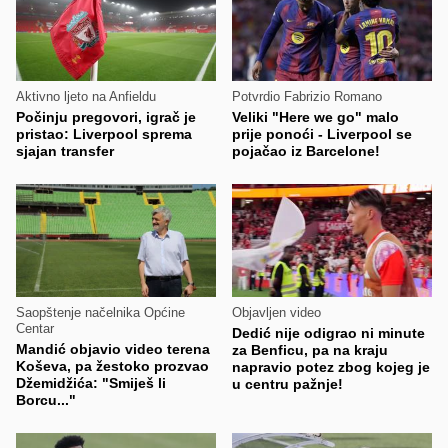
Aktivno ljeto na Anfieldu
Potvrdio Fabrizio Romano
Počinju pregovori, igrač je
Veliki "Here we go" malo
pristao: Liverpool sprema
prije ponoći - Liverpool se
sjajan transfer
pojačao iz Barcelone!
Saopštenje načelnika Općine
Objavljen video
Centar
Dedić nije odigrao ni minute
Mandić objavio video terena
za Benficu, pa na kraju
Koševa, pa žestoko prozvao
napravio potez zbog kojeg je
Džemidžića: "Smiješ li
u centru pažnje!
Borcu..."