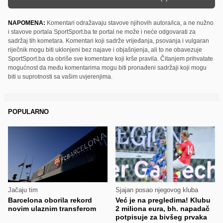
NAPOMENA:
Komentari odražavaju stavove njihovih autora/ica, a ne nužno
i stavove portala SportSport.ba te portal ne može i neće odgovarati za
sadržaj tih kometara. Komentari koji sadrže vrijeđanja, psovanja i vulgaran
riječnik mogu biti uklonjeni bez najave i objašnjenja, ali to ne obavezuje
SportSport.ba da obriše sve komentare koji krše pravila. Čitanjem prihvatate
mogućnost da među komentarima mogu biti pronađeni sadržaji koji mogu
biti u suprotnosti sa vašim uvjerenjima.
POPULARNO
Jačaju tim
Sjajan posao njegovog kluba
Barcelona oborila rekord
Već je na pregledima! Klubu
novim ulaznim transferom
2 miliona eura, bh. napadač
potpisuje za bivšeg prvaka