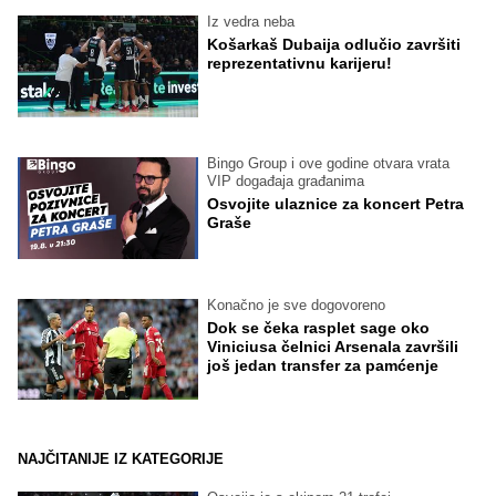
Iz vedra neba
Košarkaš Dubaija odlučio završiti
reprezentativnu karijeru!
Bingo Group i ove godine otvara vrata
VIP događaja građanima
Osvojite ulaznice za koncert Petra
Graše
Konačno je sve dogovoreno
Dok se čeka rasplet sage oko
Viniciusa čelnici Arsenala završili
još jedan transfer za pamćenje
NAJČITANIJE IZ KATEGORIJE