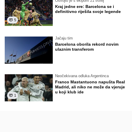
Osvojio je s ekipom 21 trofej
Kraj jedne ere: Barcelona se i
definitivno riješila svoje legende
5
Jačaju tim
Barcelona oborila rekord novim
ulaznim transferom
Neočekivana odluka Argentinca
Franco Mastantuono napušta Real
Madrid, ali niko ne može da vjeruje
u koji klub ide
1