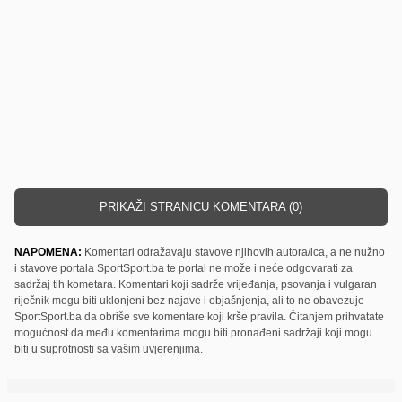
PRIKAŽI STRANICU KOMENTARA (0)
NAPOMENA:
Komentari odražavaju stavove njihovih autora/ica, a ne nužno
i stavove portala SportSport.ba te portal ne može i neće odgovarati za
sadržaj tih kometara. Komentari koji sadrže vrijeđanja, psovanja i vulgaran
riječnik mogu biti uklonjeni bez najave i objašnjenja, ali to ne obavezuje
SportSport.ba da obriše sve komentare koji krše pravila. Čitanjem prihvatate
mogućnost da među komentarima mogu biti pronađeni sadržaji koji mogu
biti u suprotnosti sa vašim uvjerenjima.