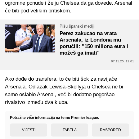
ogromne ponude i želju Chelsea da ga dovede, Arsenal
će biti pod velikim pritiskom.
Pišu španski mediji
Perez zakucao na vrata
Arsenala, iz Londona mu
poručili: "150 miliona eura i
možeš ga imati"
07.11.25. 12:01
Ako dođe do transfera, to će biti šok za navijače
Arsenala. Odlazak Lewisa-Skellyja u Chelsea ne bi
samo oslabio Arsenal, već bi dodatno pogoršao
rivalstvo između dva kluba.
Potražite više informacija na temu Premier league:
VIJESTI
TABELA
RASPORED