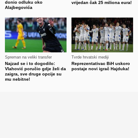
donio odluku oko
vrijedan čak 25 miliona eura!
Alajbegovića
Spreman na veliki transfer
Tvrde hrvatski mediji
Najzad se i to dogodilo:
Reprezentativac BiH uskoro
Vlahović poručio gdje želi da
postaje novi igrač Hajduka!
zaigra, sve druge opcije su
mu nebitne!