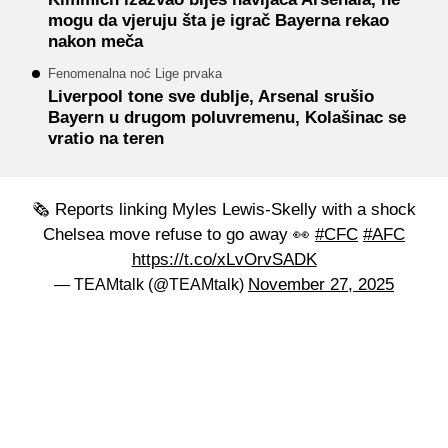
mogu da vjeruju šta je igrač Bayerna rekao
nakon meča
Fenomenalna noć Lige prvaka
Liverpool tone sve dublje, Arsenal srušio
Bayern u drugom poluvremenu, Kolašinac se
vratio na teren
🗞️ Reports linking Myles Lewis-Skelly with a shock
Chelsea move refuse to go away 👀
#CFC
#AFC
https://t.co/xLvOrvSADK
November 27, 2025
— TEAMtalk (@TEAMtalk)