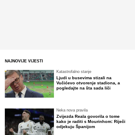
NAJNOVIJE VIJESTI
Katastrofalno stanje
Ljudi u busevima stizali na
Vučićevo otvorenje stadiona, a
pogledajte na šta sada liči
Neka nova pravila
Zvijezda Reala govorila o tome
kako je raditi s Mourinhom: Riječi
odjekuju Španijom