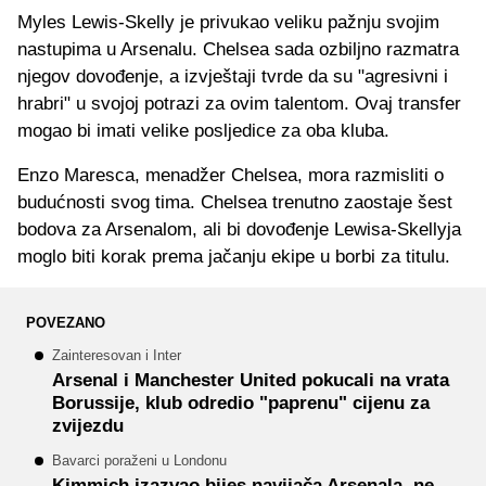
Myles Lewis-Skelly je privukao veliku pažnju svojim
nastupima u Arsenalu. Chelsea sada ozbiljno razmatra
njegov dovođenje, a izvještaji tvrde da su "agresivni i
hrabri" u svojoj potrazi za ovim talentom. Ovaj transfer
mogao bi imati velike posljedice za oba kluba.
Enzo Maresca, menadžer Chelsea, mora razmisliti o
budućnosti svog tima. Chelsea trenutno zaostaje šest
bodova za Arsenalom, ali bi dovođenje Lewisa-Skellyja
moglo biti korak prema jačanju ekipe u borbi za titulu.
POVEZANO
Zainteresovan i Inter
Arsenal i Manchester United pokucali na vrata
Borussije, klub odredio "paprenu" cijenu za
zvijezdu
Bavarci poraženi u Londonu
Kimmich izazvao bijes navijača Arsenala, ne