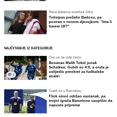
Nova ljubavna avantura Grka
Tsitsipas prežalio Badosu, pa
pozirao s novom djevojkom: "Ima li
barem 18?"
NAJČITANIJE IZ KATEGORIJE
Ovo se ne viđa često
Bosanac Malik Tubić junak
Schalkea: Gubili su 4:0, a onda je
uslijedio preokret za fudbalske
1
anale!
Vratili se u Barcelonu
Flick sinoć održao sastanak, pa
trojici igrača Barcelone saopštio da
napuste pripreme