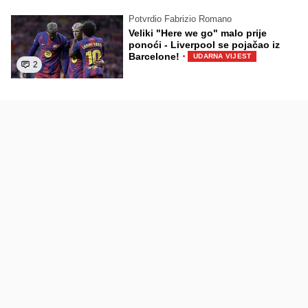
Potvrdio Fabrizio Romano
Veliki "Here we go" malo prije
ponoći - Liverpool se pojačao iz
·
Barcelone!
UDARNA VIJEST
2