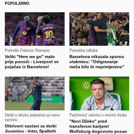
POPULARNO
Potvrdio Fabrizio Romano
Pametna odluka
Veliki "Here we go" malo
Barcelona otkazala spornu
prije ponoći - Liverpool se
utakmicu: "Odigravanje
pojačao iz Barcelone!
meča bilo bi neprimjereno"
Derbi u okviru priprema za novu
Pejčinović uskoro u novom klubu
sezonu
"Novi Džeko" pred
Otkriveni sastavi za derbi
transferom karijere!
Juventus - Inter, Spalletti
Wolfsburg dogovorio posao