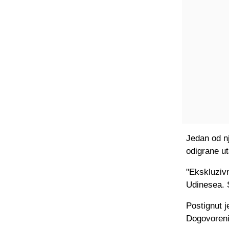
Jedan od nj
odigrane ut
"Ekskluziv
Udinesea. 
Postignut j
Dogovoreni 