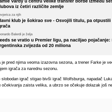
amie Vardy u centru velike transfer borbe između še
lubova iz četiri različite zemlje
vjerica za njih
lavni klub je šokirao sve - Osvojili titulu, pa otpustili
grača
onardo Balerdi je želja
eeds se vratio u Premier ligu, pa naciljao pojačanje: 
rgentinska zvijezda od 20 miliona
a je pred njima veoma izazovna sezona, a trener Farke je v
jem igrača za narednu sezonu.
o slobodan igrač stigao bivši igrač Wolfsburga, napadač L
 očekivanja zaista velika, a ubrzo se očekuje dolazak još n