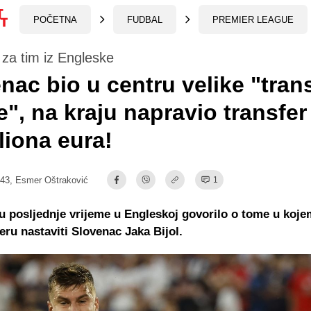
POČETNA
FUDBAL
PREMIER LEAGUE
 za tim iz Engleske
nac bio u centru velike "tran
", na kraju napravio transfer
liona eura!
:43,
Esmer Oštraković
1
 posljednje vrijeme u Engleskoj govorilo o tome u koje
jeru nastaviti Slovenac Jaka Bijol.