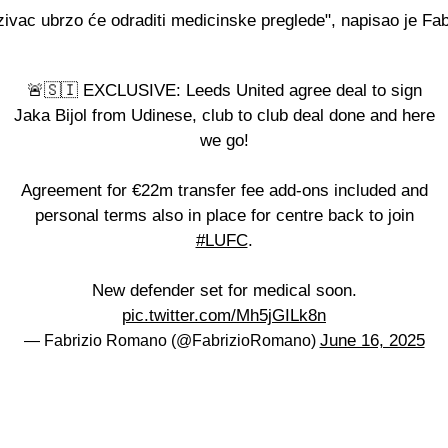
ivac ubrzo će odraditi medicinske preglede", napisao je Fab
🚨🇸🇮 EXCLUSIVE: Leeds United agree deal to sign
Jaka Bijol from Udinese, club to club deal done and here
we go!
Agreement for €22m transfer fee add-ons included and
personal terms also in place for centre back to join
#LUFC
.
New defender set for medical soon.
pic.twitter.com/Mh5jGILk8n
June 16, 2025
— Fabrizio Romano (@FabrizioRomano)