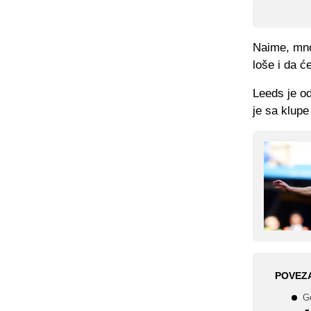
Naime, mnog
loše i da će
Leeds je od
je sa klupe
POVEZ
Gd