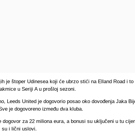
ih je štoper Udinesea koji će ubrzo stići na Elland Road i t
akmice u Seriji A u prošloj sezoni.
no, Leeds United je dogovorio posao oko dovođenja Jaka Bijo
Sve je dogovoreno između dva kluba.
e dogovor za 22 miliona eura, a bonusi su uključeni u tu cije
su i lični uslovi.