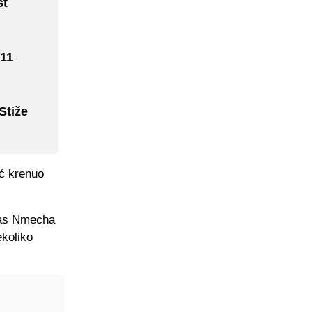
st
 11
Stiže
eć krenuo
ukas Nmecha
ekoliko