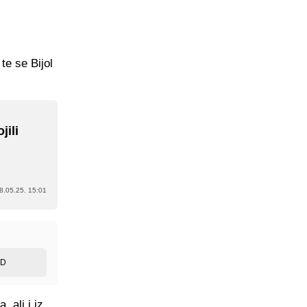
te se Bijol
jili
8.05.25. 15:01
ED
 ali i iz