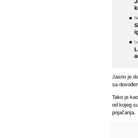
J
k
Ne
S
i
Le
L
a
Jasno je d
sa dovođen
Tako je ka
od kojeg su
pojačanja.