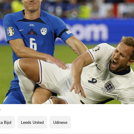
A
a Bijol
Leeds United
Udinese