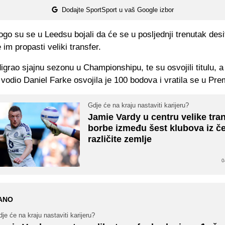
Dodajte SportSport u vaš Google izbor
o su se u Leedsu bojali da će se u posljednji trenutak desi
 im propasti veliki transfer.
igrao sjajnu sezonu u Championshipu, te su osvojili titulu, a
 vodio Daniel Farke osvojila je 100 bodova i vratila se u Pre
Gdje će na kraju nastaviti karijeru?
Jamie Vardy u centru velike tra
borbe između šest klubova iz čet
različite zemlje
0
ANO
je će na kraju nastaviti karijeru?