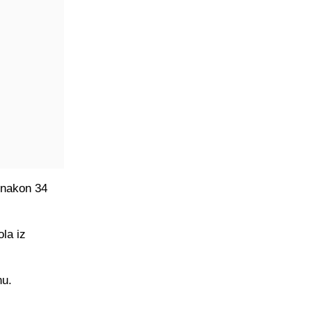
o nakon 34
la iz
nu.