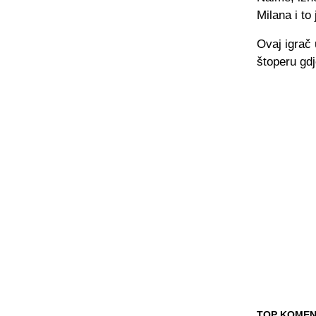
Milana i to
Ovaj igrač 
štoperu gd
TOP KOMEN