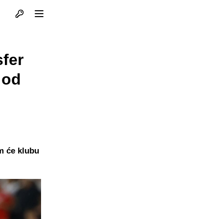
Otvori profil
Otvori meni
sfer
 od
m će klubu