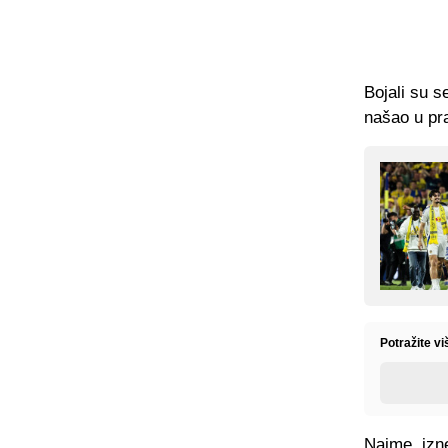
Bojali su s
našao u pra
Potražite v
Naime, izne