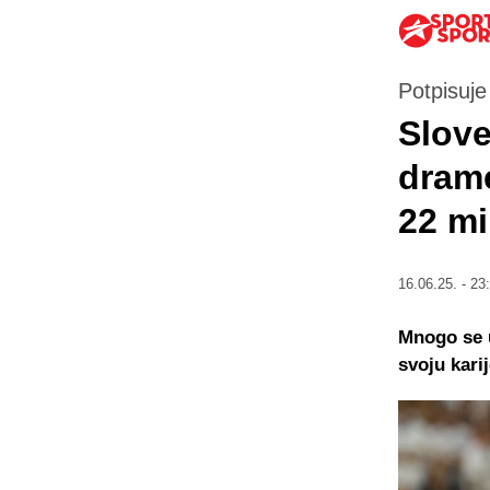
Potpisuje
Slove
drame
22 mi
16.06.25. - 23
Mnogo se u
svoju kari