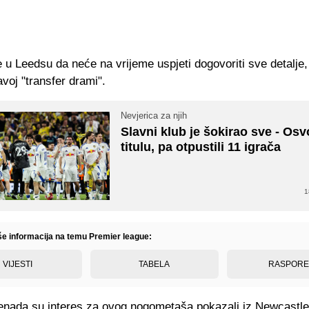
e u Leedsu da neće na vrijeme uspjeti dogovoriti sve detalje, 
voj "transfer drami".
Nevjerica za njih
Slavni klub je šokirao sve - Osvo
titulu, pa otpustili 11 igrača
1
iše informacija na temu Premier league:
VIJESTI
TABELA
RASPOR
nada su interes za ovog nogometaša pokazali iz Newcastlea,