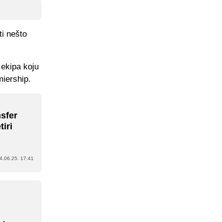
ti nešto
 ekipa koju
miership.
nsfer
iri
4.06.25. 17:41