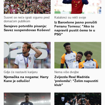
Susret se neće igrati sigurno pred
Katalonci su rekli svoje
domaćom publikom
Iz Barcelone jasno poručili
Sarajevo potvrdilo pisanja:
Ferranu Torresu: "Ako to
Savez suspendovao Koševo!
napraviš pustit ćemo te u
PSG"
Gdje će nastaviti karijeru
Nema više dvojbe
Njemačka na nogama: Harry
Zvijezda Real Madrida
Kane je odlučio!
'prelomila': "Želim napustiti
klub"