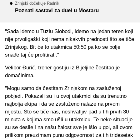
Zrinjski dočekuje Radnik
Poznati sastavi za duel u Mostaru
"Sada idemo u Tuzlu Slobodi, idemo na jedan teren koji
nije prvoligaški koji nema nikakvih prednosti što se tiče
Zrinjskog. Bit će to utakmica 50:50 pa ko se bolje
snađe taj će profitirati."
Velibor Đurić, trener gostiju iz Bijeljine čestitao je
domaćinima.
"Mogu samo da čestitam Zrinjskom na zasluženoj
pobjedi. Pokazali su i u ovoj utakmici da su trenutno
najbolja ekipa i da se zasluženo nalaze na prvom
mjestu. Što se tiče nas, neshvatljiv pad u tih prvih 30
minuta s kojima smo ušli u utakmicu. Te neke situacije
su se desile i na našu žalost sve je išlo u gol, ali ovom
prilikom preuzimam punu odgovornost za tih tridesetak