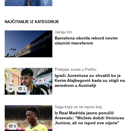
NAJČITANIJE IZ KATEGORIJE
Jačaju tim
Barcelona oborila rekord novim
ulaznim transferom
Prelijepe scene u Perthu
Igrači Juventusa su shvatili ko je
Kerim Alajbegović kada su stigli na
aerodrom u Australiji
1
Saga kojoj se ne nazire kraj
Iz Real Madrida jasno poručili
Arsenalu: "Možete dobiti Viniciusa
Juniora, ali ne ispod ove cijene"
6