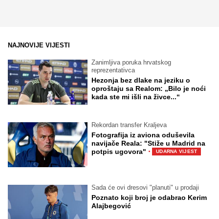
NAJNOVIJE VIJESTI
Zanimljiva poruka hrvatskog
reprezentativca
Hezonja bez dlake na jeziku o
oproštaju sa Realom: „Bilo je noći
kada ste mi išli na živce...“
Rekordan transfer Kraljeva
Fotografija iz aviona oduševila
navijače Reala: "Stiže u Madrid na
·
potpis ugovora"
UDARNA VIJEST
Sada će ovi dresovi "planuti" u prodaji
Poznato koji broj je odabrao Kerim
Alajbegović