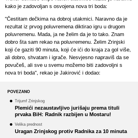
kako je zadovoljan s osvojena nova tri boda:
"Čestitam dečkima na dobroj utakmici. Naravno da je
rezultat iz prvog poluvremena diktirao igru u drugom
poluvremenu. Mada, ja ne želim da je to tako. Znam
dobro šta sam rekao na poluvremenu. Želim Zrinjski
koji će gaziti 90 minuta, koji će ići do kraja za gol više,
ali dobro, shvatam i igrače. Nesvjesno napraviš da se
povučeš, ali sve u svemu možemo biti zadovoljni s
nova tri boda", rekao je Jakirović i dodao:
POVEZANO
Trijumf Zrinjskog
Plemići nezaustavljivo jurišaju prema tituli
prvaka BiH: Radnik razbijen u Mostaru!
Velika prednost
Uragan Zrinjskog protiv Radnika za 10 minuta