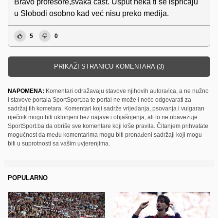
Bravo profesore,svaka čast. Usput neka ti se ispričaju
u Slobodi osobno kad već nisu preko medija.
5
0
PRIKAŽI STRANICU KOMENTARA (3)
NAPOMENA:
Komentari odražavaju stavove njihovih autora/ica, a ne nužno
i stavove portala SportSport.ba te portal ne može i neće odgovarati za
sadržaj tih kometara. Komentari koji sadrže vrijeđanja, psovanja i vulgaran
riječnik mogu biti uklonjeni bez najave i objašnjenja, ali to ne obavezuje
SportSport.ba da obriše sve komentare koji krše pravila. Čitanjem prihvatate
mogućnost da među komentarima mogu biti pronađeni sadržaji koji mogu
biti u suprotnosti sa vašim uvjerenjima.
POPULARNO