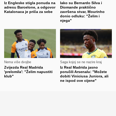
Iz Engleske stigla ponuda na
Iako su Bernardo Silva i
adresu Barcelone, a odgovor
Diomande praktično
Katalonaca je priča za sebe
završena stvar, Mourinho
donio odluku: "Želim i
njega"
Nema više dvojbe
Saga kojoj se ne nazire kraj
Zvijezda Real Madrida
Iz Real Madrida jasno
'prelomila': "Želim napustiti
poručili Arsenalu: "Možete
klub"
dobiti Viniciusa Juniora, ali
ne ispod ove cijene"