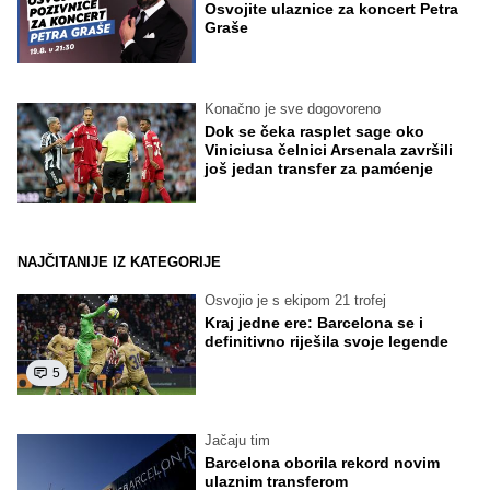
Osvojite ulaznice za koncert Petra
Graše
Konačno je sve dogovoreno
Dok se čeka rasplet sage oko
Viniciusa čelnici Arsenala završili
još jedan transfer za pamćenje
NAJČITANIJE IZ KATEGORIJE
Osvojio je s ekipom 21 trofej
Kraj jedne ere: Barcelona se i
definitivno riješila svoje legende
5
Jačaju tim
Barcelona oborila rekord novim
ulaznim transferom