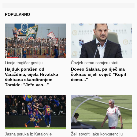
POPULARNO
Livaja tragičar gostiju
Čovjek nema namjeru stati
Hajduk poražen od
Doveo Salaha, pa riječima
Varaždina, cijela Hrvatska
šokirao cijeli svijet: "Kupit
šokirana skandiranjem
ćemo..."
Torcide: "Je*o vas..."
Jasna poruka iz Katalonije
Želi stvoriti jaku konkurenciju