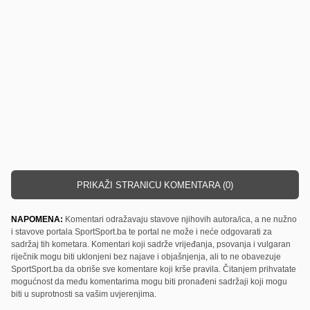
PRIKAŽI STRANICU KOMENTARA (0)
NAPOMENA:
Komentari odražavaju stavove njihovih autora/ica, a ne nužno
i stavove portala SportSport.ba te portal ne može i neće odgovarati za
sadržaj tih kometara. Komentari koji sadrže vrijeđanja, psovanja i vulgaran
riječnik mogu biti uklonjeni bez najave i objašnjenja, ali to ne obavezuje
SportSport.ba da obriše sve komentare koji krše pravila. Čitanjem prihvatate
mogućnost da među komentarima mogu biti pronađeni sadržaji koji mogu
biti u suprotnosti sa vašim uvjerenjima.