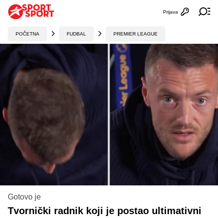
Prijava
Otvori profi
Ot
POČETNA
FUDBAL
PREMIER LEAGUE
Gotovo je
Tvornički radnik koji je postao ultimativni