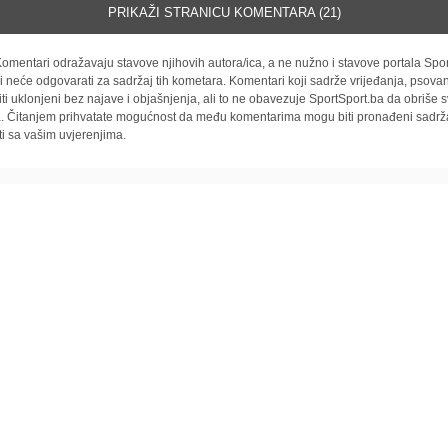
PRIKAŽI STRANICU KOMENTARA (21)
omentari odražavaju stavove njihovih autora/ica, a ne nužno i stavove portala Spor
i neće odgovarati za sadržaj tih kometara. Komentari koji sadrže vrijeđanja, psovan
iti uklonjeni bez najave i objašnjenja, ali to ne obavezuje SportSport.ba da obriše
la. Čitanjem prihvatate mogućnost da među komentarima mogu biti pronađeni sadrža
ti sa vašim uvjerenjima.