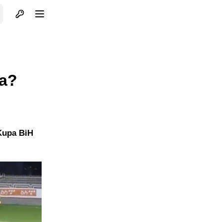
Otvori profil
Otvori meni
ja?
 Kupa BiH