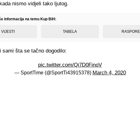
kada nismo vidjeli tako ljutog.
iše informacija na temu Kup BiH:
VIJESTI
TABELA
RASPOR
i sami šta se tačno dogodilo:
pic.twitter.com/Qi7D0FinoV
March 4, 2020
— SportTime (@SportTi43915378)