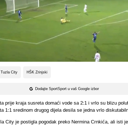
Tuzla City
HŠK Zrinjski
Dodajte SportSport u vaš Google izbor
a prije kraja susreta domaći vode sa 2:1 i vrlo su blizu polufi
ta 1:1 sredinom drugog dijela desila se jedna vrlo diskutabiln
a City je postigla pogodak preko Nermina Crnkića, ali isti je