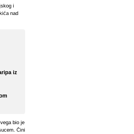
jskog i
nkića nad
ripa iz
ćom
svega bio je
 sucem. Čini