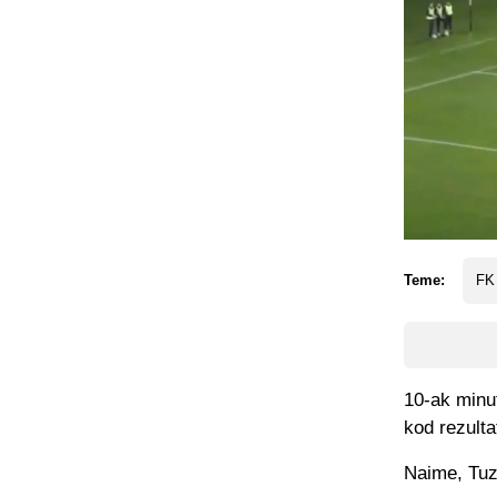
Teme:
FK 
10-ak minut
kod rezulta
Naime, Tuzl