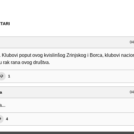
TARI
04
Klubovi poput ovog kvislinšog Zrinjskog i Borca, klubovi nacion
su rak rana ovog društva.
1
a
04
...
4