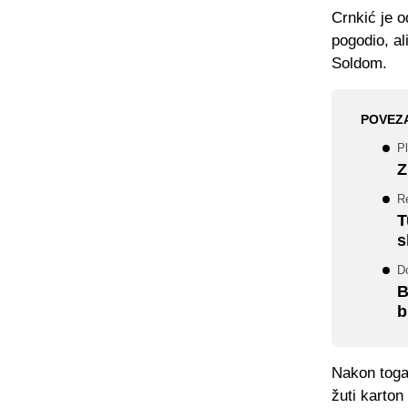
Crnkić je o
pogodio, al
Soldom.
POVEZ
Pl
Z
Re
T
s
Do
B
b
Nakon toga 
žuti karton