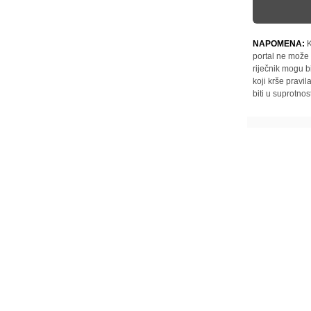
NAPOMENA:
K
portal ne može 
riječnik mogu b
koji krše pravi
biti u suprotnos