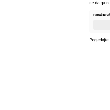
se da ga ni
Potražite v
Pogledajte 