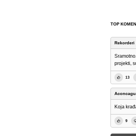
TOP KOMEN
Rekorderi
Sramotno. 
projekti, 
13
Aconcagu
Koja krađa
9