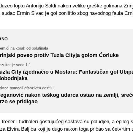
duzeo loptu Antoniju Soldi nakon velike greške golmana Zrin
i sudac Ermin Sivac je gol poništio zbog navodnog faula Cr
ANO
emići na korak od polufinala
rinjski poveo protiv Tuzla Cityja golom Ćorluke
zultat je sada 1:1
uzla City izjednačio u Mostaru: Fantastičan gol Ubipa
lobodnjaka
ktori pomogli ofanzivcu gostiju
eganović nakon teškog udarca ostao na zemlji, sre
rzo se pridigao
trener i fudbaleri gostujućeg sastava su poludjeli, a epilog 
 za Elvira Baljića koji je dugo nakon toga pričao sa četvrtim