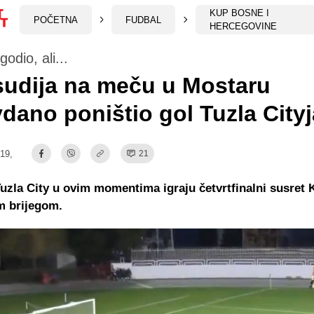
KUP BOSNE I
POČETNA
FUDBAL
HERCEGOVINE
odio, ali...
 sudija na meču u Mostaru
dano poništio gol Tuzla City
:19,
21
 Tuzla City u ovim momentima igraju četvrtfinalni susret
im brijegom.