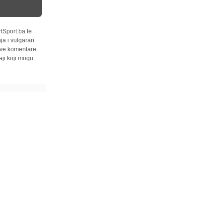
tSport.ba te
ja i vulgaran
 sve komentare
ji koji mogu