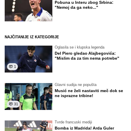
Pobuna u Interu zbog Srbina:
"Nemoj da ga neko..."
NAJČITANIJE IZ KATEGORIJE
Oglasila se i klupska legenda
Del Piero gledao Alajbegovića:
"Mislim da za tim nema potrebe"
1
Glavni sudija ne popušta
Musić ne želi nastaviti meč dok se
ne isprazne tribine!
31
Tvrde francuski mediji
Bomba iz Madrida! Arda Guler