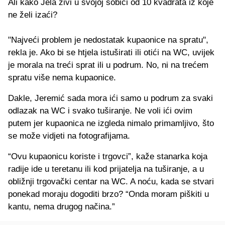
Ali kako Jela živi u svojoj sobici od 10 kvadrata iz koje
ne želi izaći?
"Najveći problem je nedostatak kupaonice na spratu",
rekla je. Ako bi se htjela istuširati ili otići na WC, uvijek
je morala na treći sprat ili u podrum. No, ni na trećem
spratu više nema kupaonice.
Dakle, Jeremić sada mora ići samo u podrum za svaki
odlazak na WC i svako tuširanje. Ne voli ići ovim
putem jer kupaonica ne izgleda nimalo primamljivo, što
se može vidjeti na fotografijama.
“Ovu kupaonicu koriste i trgovci”, kaže stanarka koja
radije ide u teretanu ili kod prijatelja na tuširanje, a u
obližnji trgovački centar na WC. A noću, kada se stvari
ponekad moraju dogoditi brzo? “Onda moram piškiti u
kantu, nema drugog načina.”