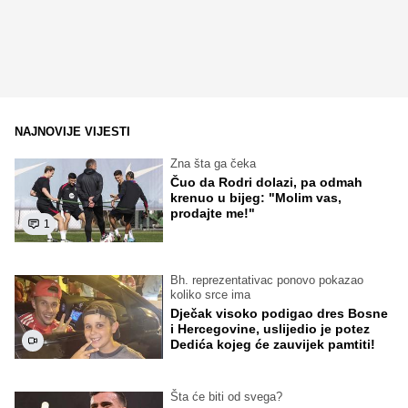
NAJNOVIJE VIJESTI
Zna šta ga čeka
Čuo da Rodri dolazi, pa odmah
krenuo u bijeg: "Molim vas,
prodajte me!"
1
Bh. reprezentativac ponovo pokazao
koliko srce ima
Dječak visoko podigao dres Bosne
i Hercegovine, uslijedio je potez
Dedića kojeg će zauvijek pamtiti!
Šta će biti od svega?