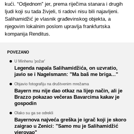
kući. “Odjednom” jer, prema riječima stanara i drugih
ljudi koji su tada živjeli, ti radovi nisu bili najavljeni.
Salihamidžić je vlasnik građevinskog objekta, a
njegovim lokalnim poslom upravlja frankfurtska
kompanija Renditus.
POVEZANO
U Minhenu 'požar'
Legenda napala Salihamidžića, on uzvratio,
javio se i Nagelsmann: "Ma baš me briga..."
Objavio fotografiju na društvenim mrežama
Bayern mu nije dao otkaz na lijep način, ali je
Brazzo pokazao večeras Bavarcima kakav je
gospodin
Olako su ga se odrekli
Bayernova najveća greška je igrač koji je skoro
zaigrao u Zenici: "Samo mu je Salihamidžić
vjerovao"