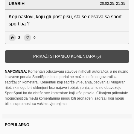
USABIH
20.02.25. 21:35
Koji naslovi, koju glupost pisu, sta se desava sa sport
sport ba ?
2
0
PRIKAŽI STRANICU KOMENTARA (6)
NAPOMENA:
Komentari odražavaju stavove njihovih autora/ica, a ne nužno
i stavove portala SportSport.ba te portal ne može i neće odgovarati za
sadržaj tih kometara. Komentari koji sadrže vrijeđanja, psovanja i vulgaran
riječnik mogu biti uklonjeni bez najave i objašnjenja, ali to ne obavezuje
SportSport.ba da obriše sve komentare koji krše pravila. Čitanjem prihvatate
mogućnost da među komentarima mogu biti pronađeni sadržaji koji mogu
biti u suprotnosti sa vašim uvjerenjima.
POPULARNO