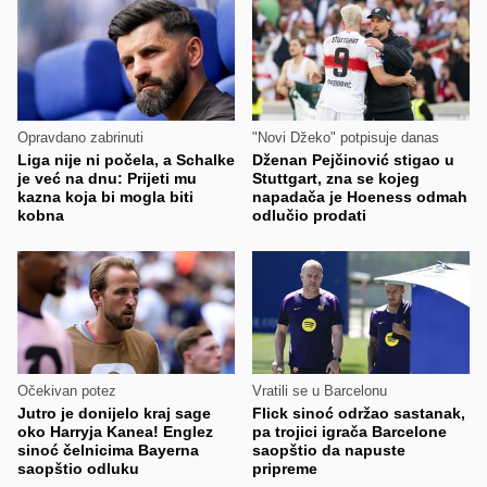
Opravdano zabrinuti
"Novi Džeko" potpisuje danas
Liga nije ni počela, a Schalke
Dženan Pejčinović stigao u
je već na dnu: Prijeti mu
Stuttgart, zna se kojeg
kazna koja bi mogla biti
napadača je Hoeness odmah
kobna
odlučio prodati
Očekivan potez
Vratili se u Barcelonu
Jutro je donijelo kraj sage
Flick sinoć održao sastanak,
oko Harryja Kanea! Englez
pa trojici igrača Barcelone
sinoć čelnicima Bayerna
saopštio da napuste
saopštio odluku
pripreme