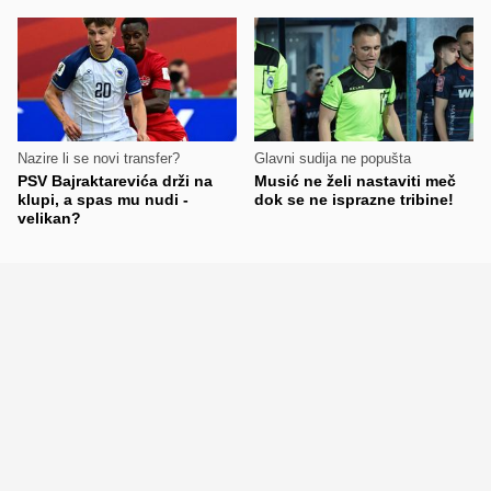
Nazire li se novi transfer?
Glavni sudija ne popušta
PSV Bajraktarevića drži na
Musić ne želi nastaviti meč
klupi, a spas mu nudi -
dok se ne isprazne tribine!
velikan?