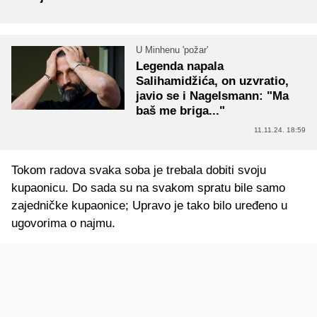
U Minhenu 'požar'
Legenda napala
Salihamidžića, on uzvratio,
javio se i Nagelsmann: "Ma
baš me briga..."
11.11.24. 18:59
Tokom radova svaka soba je trebala dobiti svoju
kupaonicu. Do sada su na svakom spratu bile samo
zajedničke kupaonice; Upravo je tako bilo uređeno u
ugovorima o najmu.