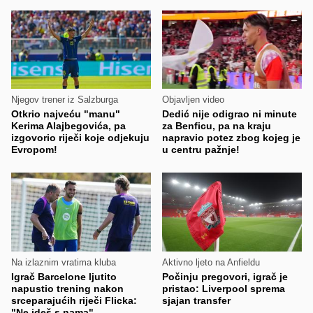
Njegov trener iz Salzburga
Objavljen video
Otkrio najveću "manu"
Dedić nije odigrao ni minute
Kerima Alajbegovića, pa
za Benficu, pa na kraju
izgovorio riječi koje odjekuju
napravio potez zbog kojeg je
Evropom!
u centru pažnje!
Na izlaznim vratima kluba
Aktivno ljeto na Anfieldu
Igrač Barcelone ljutito
Počinju pregovori, igrač je
napustio trening nakon
pristao: Liverpool sprema
srceparajućih riječi Flicka:
sjajan transfer
"Ne ideš s nama"