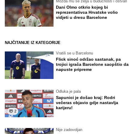
Možda mu se želja u budućnosti i ostvari
Dani Olmo otkrio kojeg bi
reprezentativca Hrvatske volio
vidjeti u dresu Barcelone
NAJČITANIJE IZ KATEGORIJE
Vratili se u Barcelonu
Flick sinoć održao sastanak, pa
trojici igrača Barcelone saopštio da
napuste pripreme
Odluka je pala
Sapunici je došao kraj: Rodri
večeras objavio gdje nastavlja
karijeru!
2
Nije zadovoljan