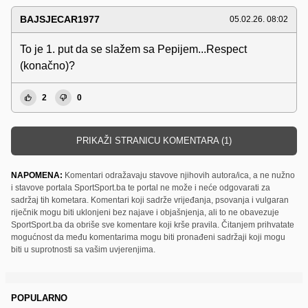
BAJSJECAR1977
05.02.26. 08:02
To je 1. put da se slažem sa Pepijem...Respect
(konačno)?
2
0
PRIKAŽI STRANICU KOMENTARA (1)
NAPOMENA:
Komentari odražavaju stavove njihovih autora/ica, a ne nužno
i stavove portala SportSport.ba te portal ne može i neće odgovarati za
sadržaj tih kometara. Komentari koji sadrže vrijeđanja, psovanja i vulgaran
riječnik mogu biti uklonjeni bez najave i objašnjenja, ali to ne obavezuje
SportSport.ba da obriše sve komentare koji krše pravila. Čitanjem prihvatate
mogućnost da među komentarima mogu biti pronađeni sadržaji koji mogu
biti u suprotnosti sa vašim uvjerenjima.
POPULARNO