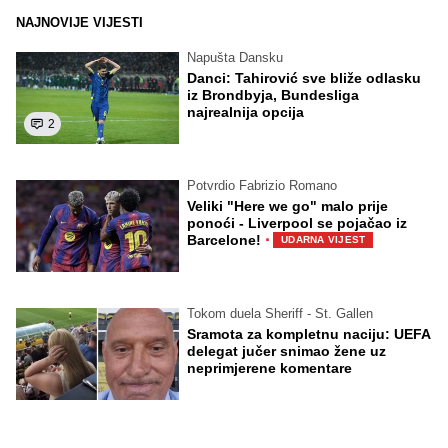
NAJNOVIJE VIJESTI
Napušta Dansku
Danci: Tahirović sve bliže odlasku
iz Brondbyja, Bundesliga
najrealnija opcija
2
Potvrdio Fabrizio Romano
Veliki "Here we go" malo prije
ponoći - Liverpool se pojačao iz
·
Barcelone!
UDARNA VIJEST
Tokom duela Sheriff - St. Gallen
Sramota za kompletnu naciju: UEFA
delegat jučer snimao žene uz
neprimjerene komentare