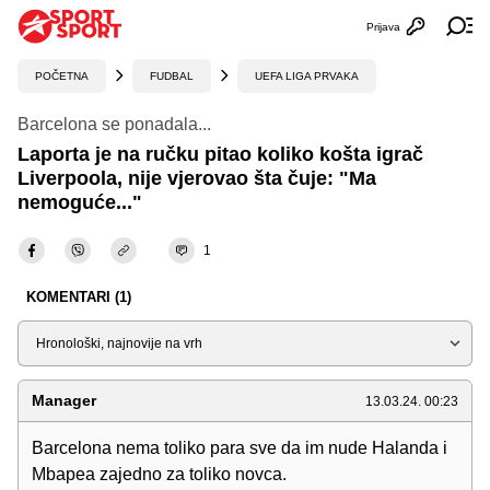
Prijava
Otvori profi
Ot
POČETNA
FUDBAL
UEFA LIGA PRVAKA
Barcelona se ponadala...
Laporta je na ručku pitao koliko košta igrač
Liverpoola, nije vjerovao šta čuje: "Ma
nemoguće..."
1
KOMENTARI (1)
Sortiraj
Manager
13.03.24. 00:23
Barcelona nema toliko para sve da im nude Halanda i
Mbapea zajedno za toliko novca.