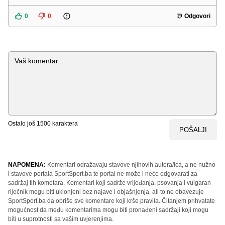
0
0
Odgovori
Komentar
Ostalo još
1500
karaktera
POŠALJI
NAPOMENA:
Komentari odražavaju stavove njihovih autora/ica, a ne nužno
i stavove portala SportSport.ba te portal ne može i neće odgovarati za
sadržaj tih kometara. Komentari koji sadrže vrijeđanja, psovanja i vulgaran
riječnik mogu biti uklonjeni bez najave i objašnjenja, ali to ne obavezuje
SportSport.ba da obriše sve komentare koji krše pravila. Čitanjem prihvatate
mogućnost da među komentarima mogu biti pronađeni sadržaji koji mogu
biti u suprotnosti sa vašim uvjerenjima.