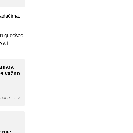
padačima,
drugi došao
va i
 Amara
je važno
2.04.26. 17:03
 nije