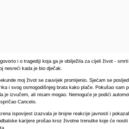
ovorio i o tragediji koja ga je obilježila za cijeli život - smrt
j nesreći kada je bio dječak.
sekunde moj život se zauvijek promijenio. Sjećam se posljed
rika i svog osmogodišnjeg brata kako plače. Pokušao sam p
da je izvučem, ali nisam mogao. Nemoguće je podići automob
ispričao Cancelo.
rena ispovijest izazvala je brojne reakcije javnosti i pokazal
dbalske karijere prošao kroz životne trenutke koje će nosit
ta.