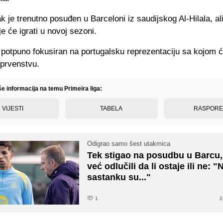
k je trenutno posuđen u Barceloni iz saudijskog Al-Hilala, ali
e će igrati u novoj sezoni.
potpuno fokusiran na portugalsku reprezentaciju sa kojom će
prvenstvu.
še informacija na temu Primeira liga:
VIJESTI
TABELA
RASPOR
Odigrao samo šest utakmica
Tek stigao na posudbu u Barcu,
već odlučili da li ostaje ili ne: "
sastanku su..."
1
2