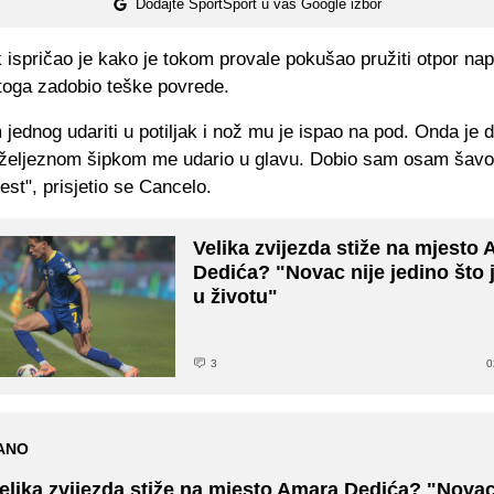
Dodajte SportSport u vaš Google izbor
 ispričao je kako je tokom provale pokušao pružiti otpor na
 toga zadobio teške povrede.
jednog udariti u potiljak i nož mu je ispao na pod. Onda je 
 željeznom šipkom me udario u glavu. Dobio sam osam šavo
jest", prisjetio se Cancelo.
Velika zvijezda stiže na mjesto
Dedića? "Novac nije jedino što 
u životu"
3
0
ANO
elika zvijezda stiže na mjesto Amara Dedića? "Novac