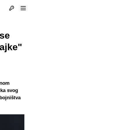
Otvori profil
Otvori meni
 se
ajke"
vnom
utka svog
bojništva