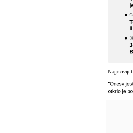
j
O
T
i
Bi
J
B
Najjeziviji
"Onesvijest
otkrio je po