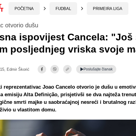
POČETNA
FUDBAL
PRIMEIRA LIGA
c otvorio dušu
sna ispovijest Cancela: "Još
m posljednjeg vriska svoje m
:15,
Edmir Škorić
Poslušajte
članak
i reprezentativac Joao Cancelo otvorio je dušu u emoti
za emisiju Alta Definição, prisjetivši se dva najteža tren
agične smrti majke u saobraćajnoj nesreći i brutalnog raz
eživio u vlastitom domu.