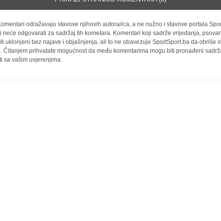
omentari odražavaju stavove njihovih autora/ica, a ne nužno i stavove portala Spor
i neće odgovarati za sadržaj tih kometara. Komentari koji sadrže vrijeđanja, psovan
iti uklonjeni bez najave i objašnjenja, ali to ne obavezuje SportSport.ba da obriše
la. Čitanjem prihvatate mogućnost da među komentarima mogu biti pronađeni sadrža
ti sa vašim uvjerenjima.