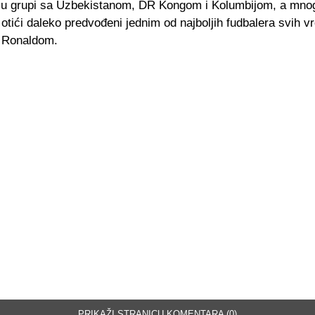
e u grupi sa Uzbekistanom, DR Kongom i Kolumbijom, a mnog
 otići daleko predvođeni jednim od najboljih fudbalera svih 
 Ronaldom.
PRIKAŽI STRANICU KOMENTARA (0)