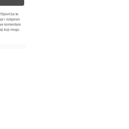
tSport.ba te
ja i vulgaran
 sve komentare
ji koji mogu