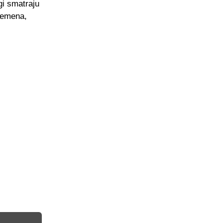
i smatraju
vremena,