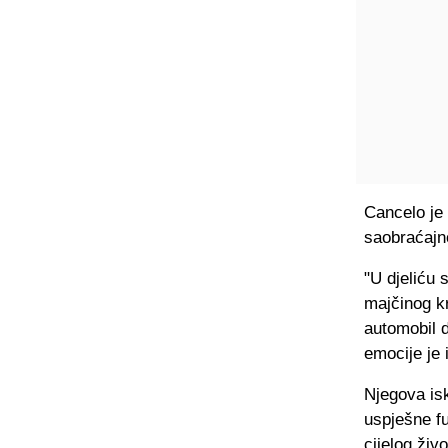
Cancelo je g
saobraćajno
"U djeliću 
majčinog k
automobil 
emocije je 
Njegova isk
uspješne fu
cijelog živo