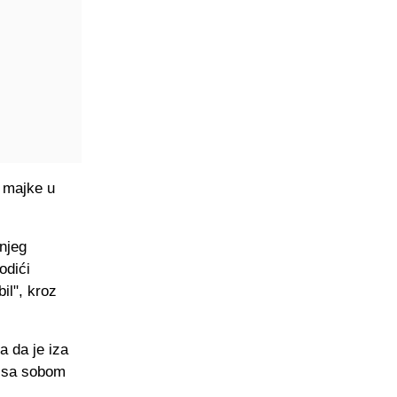
i majke u
njeg
odići
il", kroz
a da je iza
i sa sobom