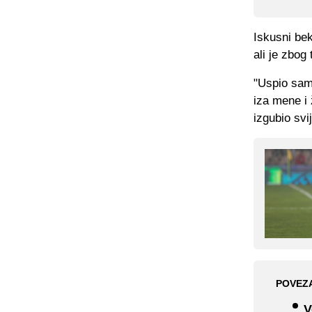
Iskusni bek
ali je zbog
"Uspio sam 
iza mene i
izgubio svi
POVEZ
V