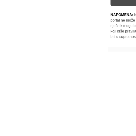
NAPOMENA:
K
portal ne može 
riječnik mogu b
koji krše pravi
biti u suprotnos