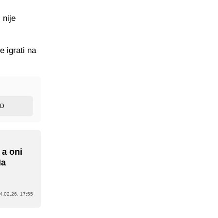
 nije
 igrati na
ED
 a oni
Na
4.02.26. 17:55