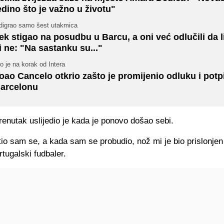
edino što je važno u životu"
digrao samo šest utakmica
ek stigao na posudbu u Barcu, a oni već odlučili da l
li ne: "Na sastanku su..."
o je na korak od Intera
oao Cancelo otkrio zašto je promijenio odluku i potp
arcelonu
 trenutak uslijedio je kada je ponovo došao sebi.
io sam se, a kada sam se probudio, nož mi je bio prislonjen 
rtugalski fudbaler.