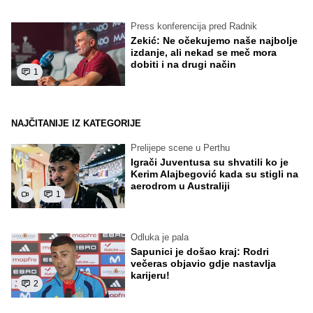
Press konferencija pred Radnik
Zekić: Ne očekujemo naše najbolje
izdanje, ali nekad se meč mora
dobiti i na drugi način
1
NAJČITANIJE IZ KATEGORIJE
Prelijepe scene u Perthu
Igrači Juventusa su shvatili ko je
Kerim Alajbegović kada su stigli na
aerodrom u Australiji
1
Odluka je pala
Sapunici je došao kraj: Rodri
večeras objavio gdje nastavlja
karijeru!
2