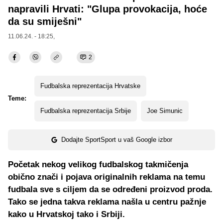
napravili Hrvati: "Glupa provokacija, hoće
da su smiješni"
11.06.24. - 18:25,
2
Fudbalska reprezentacija Hrvatske
Teme:
Fudbalska reprezentacija Srbije
Joe Simunic
Dodajte SportSport u vaš Google izbor
Početak nekog velikog fudbalskog takmičenja
obično znači i pojava originalnih reklama na temu
fudbala sve s ciljem da se određeni proizvod proda.
Tako se jedna takva reklama našla u centru pažnje
kako u Hrvatskoj tako i Srbiji.