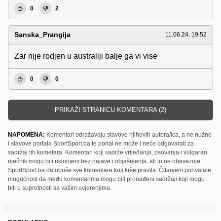
0
2
Sanska_Prangija
11.06.24. 19:52
Zar nije rodjen u australiji balje ga vi vise
0
0
PRIKAŽI STRANICU KOMENTARA (2)
NAPOMENA:
Komentari odražavaju stavove njihovih autora/ica, a ne nužno
i stavove portala SportSport.ba te portal ne može i neće odgovarati za
sadržaj tih kometara. Komentari koji sadrže vrijeđanja, psovanja i vulgaran
riječnik mogu biti uklonjeni bez najave i objašnjenja, ali to ne obavezuje
SportSport.ba da obriše sve komentare koji krše pravila. Čitanjem prihvatate
mogućnost da među komentarima mogu biti pronađeni sadržaji koji mogu
biti u suprotnosti sa vašim uvjerenjima.