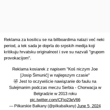
Reklama za kosilicu se na billboardima nalazi već neki
period, a tek sada je doprla do srpskih medija koji
kritikuju hrvatsku originalnost i sve su nazvali "grupom
provokacijom".
Reklama kosiarek z napisem "Koś niczym Joe
[Josip Šimunić] w najlepszym czasie"
🤣 Jest to oczywiście nawiązanie do faulu na
Sulejmanim podczas meczu Serbia - Chorwacja w
Belgradzie w 2013 roku
pic.twitter.com/CFio23eV66
June 5, 2024
— Piłkarskie Bałkany (@pilkabalkany)