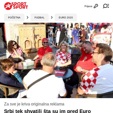
Prijava
Otvori profi
Ot
POČETNA
FUDBAL
EURO 2020
Za sve je kriva originalna reklama
Srbi tek shvatili šta su im pred Euro