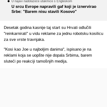
U najavi nadolazeće utakmice s Engleskom
U srcu Evrope napravili gaf koji je iznervirao
Srbe: "Barem nisu stavili Kosovo"
Desetak godina kasnije taj start su Hrvati odlučili
"reinkarnirati" u vidu reklame za jednu robotsku kosilicu
za sve vrste travnjaka.
"Kosi kao Joe u najboljim danima", ispisano je na
reklami koja se uopšte nije dopala Srbima, barem
sluteći po reakciji tamošnjih medija.