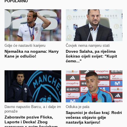
POPULARNO
Gdje će nastaviti karijeru
Čovjek nema namjeru stati
Njemačka na nogama: Harry
Doveo Salaha, pa riječima
Kane je odlučio!
šokirao cijeli svijet: "Kupit
ćemo..."
Davno napustio Barcu, a i dalje im
Odluka je pala
pomaže
Sapunici je došao kraj: Rodri
Zaboravite pozive Flicka,
večeras objavio gdje
Laporte i Decka! Zbog
nastavlja karijeru!
razgovora s ovim čovjekom