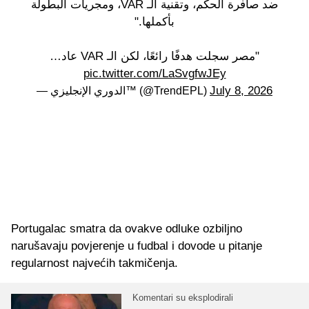
ضد صافرة الحكم، وتقنية الـ VAR، ومجريات البطولة
بأكملها."
"مصر سجلت هدفًا رائعًا، لكن الـ VAR عاد…
pic.twitter.com/LaSvgfwJEy
July 8, 2026
— الدوري الإنجليزي™ (@TrendEPL)
Portugalac smatra da ovakve odluke ozbiljno
narušavaju povjerenje u fudbal i dovode u pitanje
regularnost najvećih takmičenja.
Komentari su eksplodirali