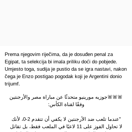
Prema njegovim riječima, da je dosuđen penal za
Egipat, ta selekcija bi imala priliku doći do pobjede.
Umjesto toga, sudija je pustio da se igra nastavi, nakon
čega je Enzo postigao pogodak koji je Argentini donio
trijumf.
🚨🚨🚨جوزيه مورينيو متحدثًا عن مباراة مصر والأرجنتين
وفقًا لقناة الكأس:
"عندما تلعب ضد الأرجنتين لا يكفي أن تتقدم 2-0، لأنك
لا تحاول الفوز على 11 لاعبًا في الملعب فقط، بل تقاتل