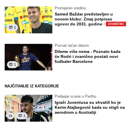
Promijenio sredinu
Samed Baždar predstavljen u
novom klubu: Zmaj potpisao
·
ugovor do 2031. godine
ZVANIČNO
1
Poznat tačan datum
Dileme više nema - Poznato kada
će Rodri i zvanično postati novi
fudbaler Barcelone
1
NAJČITANIJE IZ KATEGORIJE
Prelijepe scene u Perthu
Igrači Juventusa su shvatili ko je
Kerim Alajbegović kada su stigli na
aerodrom u Australiji
1