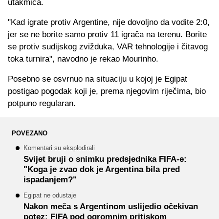
utakmica.
"Kad igrate protiv Argentine, nije dovoljno da vodite 2:0,
jer se ne borite samo protiv 11 igrača na terenu. Borite
se protiv sudijskog zvižduka, VAR tehnologije i čitavog
toka turnira", navodno je rekao Mourinho.
Posebno se osvrnuo na situaciju u kojoj je Egipat
postigao pogodak koji je, prema njegovim riječima, bio
potpuno regularan.
POVEZANO
Komentari su eksplodirali
Svijet bruji o snimku predsjednika FIFA-e:
"Koga je zvao dok je Argentina bila pred
ispadanjem?"
Egipat ne odustaje
Nakon meča s Argentinom uslijedio očekivan
potez: FIFA pod ogromnim pritiskom