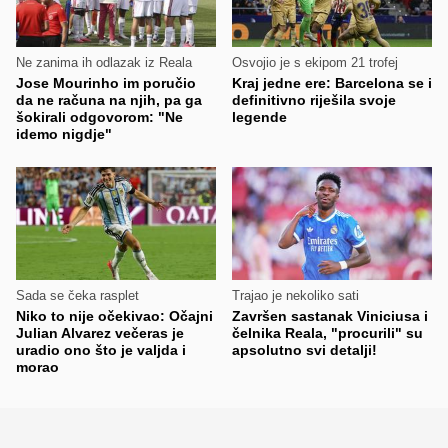
Ne zanima ih odlazak iz Reala
Osvojio je s ekipom 21 trofej
Jose Mourinho im poručio
Kraj jedne ere: Barcelona se i
da ne računa na njih, pa ga
definitivno riješila svoje
šokirali odgovorom: "Ne
legende
idemo nigdje"
Sada se čeka rasplet
Trajao je nekoliko sati
Niko to nije očekivao: Očajni
Završen sastanak Viniciusa i
Julian Alvarez večeras je
čelnika Reala, "procurili" su
uradio ono što je valjda i
apsolutno svi detalji!
morao