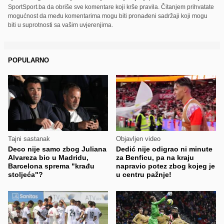
SportSport.ba da obriše sve komentare koji krše pravila. Čitanjem prihvatate
mogućnost da među komentarima mogu biti pronađeni sadržaji koji mogu
biti u suprotnosti sa vašim uvjerenjima.
POPULARNO
Tajni sastanak
Objavljen video
Deco nije samo zbog Juliana
Dedić nije odigrao ni minute
Alvareza bio u Madridu,
za Benficu, pa na kraju
Barcelona sprema "krađu
napravio potez zbog kojeg je
stoljeća"?
u centru pažnje!