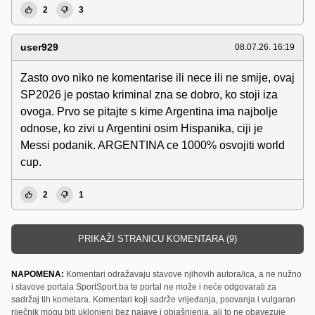
2
3
user929
08.07.26. 16:19
Zasto ovo niko ne komentarise ili nece ili ne smije, ovaj
SP2026 je postao kriminal zna se dobro, ko stoji iza
ovoga. Prvo se pitajte s kime Argentina ima najbolje
odnose, ko zivi u Argentini osim Hispanika, ciji je
Messi podanik. ARGENTINA ce 1000% osvojiti world
cup.
2
1
PRIKAŽI STRANICU KOMENTARA (9)
NAPOMENA:
Komentari odražavaju stavove njihovih autora/ica, a ne nužno
i stavove portala SportSport.ba te portal ne može i neće odgovarati za
sadržaj tih kometara. Komentari koji sadrže vrijeđanja, psovanja i vulgaran
riječnik mogu biti uklonjeni bez najave i objašnjenja, ali to ne obavezuje