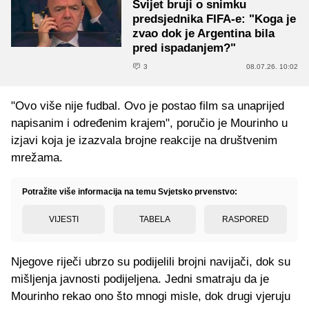
Svijet bruji o snimku
predsjednika FIFA-e: "Koga je
zvao dok je Argentina bila
pred ispadanjem?"
3
08.07.26. 10:02
"Ovo više nije fudbal. Ovo je postao film sa unaprijed
napisanim i određenim krajem", poručio je Mourinho u
izjavi koja je izazvala brojne reakcije na društvenim
mrežama.
Potražite više informacija na temu Svjetsko prvenstvo:
VIJESTI
TABELA
RASPORED
Njegove riječi ubrzo su podijelili brojni navijači, dok su
mišljenja javnosti podijeljena. Jedni smatraju da je
Mourinho rekao ono što mnogi misle, dok drugi vjeruju