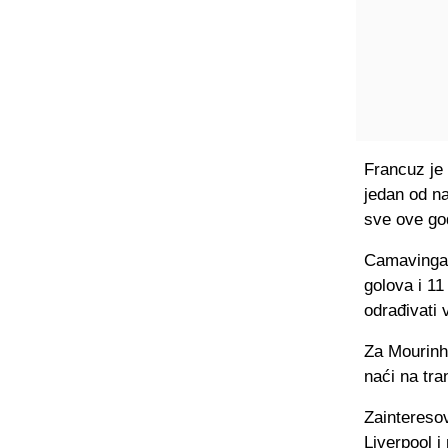
Francuz je 
jedan od na
sve ove god
Camavinga 
golova i 11
odrađivati 
Za Mourinha
naći na tra
Zaintereso
Liverpool i