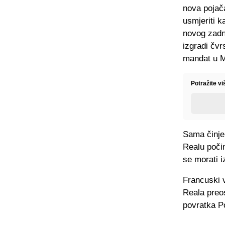
nova pojač
usmjeriti k
novog zadn
izgradi čvr
mandat u M
Potražite vi
Sama činje
Realu počin
se morati i
Francuski v
Reala preos
povratka P