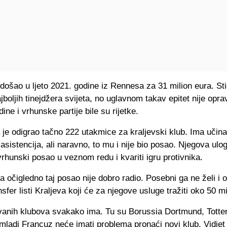
došao u ljeto 2021. godine iz Rennesa za 31 milion eura. St
jboljih tinejdžera svijeta, no uglavnom takav epitet nije opr
ine i vrhunske partije bile su rijetke.
je odigrao tačno 222 utakmice za kraljevski klub. Ima učina
 asistencija, ali naravno, to mu i nije bio posao. Njegova ulog
vrhunski posao u veznom redu i kvariti igru protivnika.
 očigledno taj posao nije dobro radio. Posebni ga ne želi i 
nsfer listi Kraljeva koji će za njegove usluge tražiti oko 50 m
vanih klubova svakako ima. Tu su Borussia Dortmund, Totte
 mladi Francuz neće imati problema pronaći novi klub. Vidje