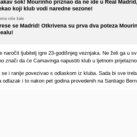
akav šok! Mourinho priznao da ne ide u Real Madrid
ekao koji klub vodi naredne sezone!
ema više šale
rese se Madrid! Otkrivena su prva dva poteza Mouri
ealu!
e naročit ljubitelj igre 23-godišnjeg veznjaka. Ne želi ga u s
no znači da će Camavinga napustiti klub u ljetnom prijelazn
e i ranije povezivao s odlaskom iz kluba. Sada bi sve treba
 odlazak i to nakon pet godina provedenih na Santiago Ber