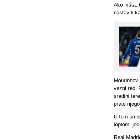
Ako ništa,
nastaviti k
Mourinhov p
vezni red. 
sredini ter
prate njego
U tom smisl
loptom, jed
Real Madrid