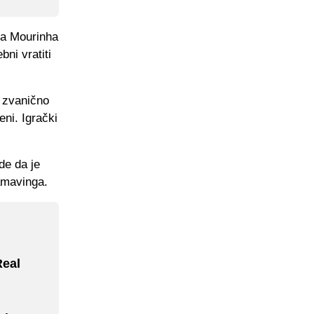
sea Mourinha
ni vratiti
 zvanično
ni. Igrački
de da je
amavinga.
Real