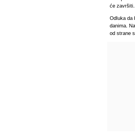
će završiti.
Odluka da b
danima. Na
od strane 