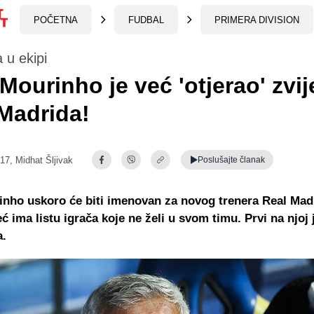
POČETNA
FUDBAL
PRIMERA DIVISION
 u ekipi
Mourinho je već 'otjerao' zvi
Madrida!
:17,
Midhat Šljivak
Poslušajte
članak
nho uskoro će biti imenovan za novog trenera Real Madr
ć ima listu igrača koje ne želi u svom timu. Prvi na njoj
.