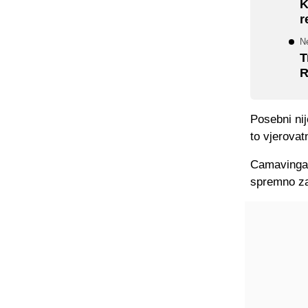
K
r
N
T
R
Posebni nij
to vjerovat
Camavinga s
spremno za