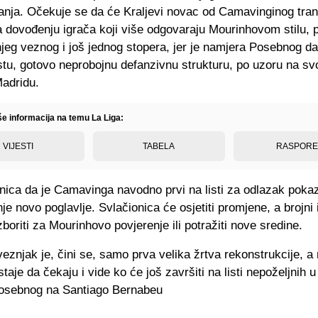
anja. Očekuje se da će Kraljevi novac od Camavinginog tran
a dovođenju igrača koji više odgovaraju Mourinhovom stilu, 
jeg veznog i još jednog stopera, jer je namjera Posebnog d
stu, gotovo neprobojnu defanzivnu strukturu, po uzoru na svo
adridu.
še informacija na temu La Liga:
VIJESTI
TABELA
RASPOR
nica da je Camavinga navodno prvi na listi za odlazak poka
je novo poglavlje. Svlačionica će osjetiti promjene, a brojni 
zboriti za Mourinhovo povjerenje ili potražiti nove sredine.
eznjak je, čini se, samo prva velika žrtva rekonstrukcije, a
taje da čekaju i vide ko će još završiti na listi nepoželjnih u 
osebnog na Santiago Bernabeu