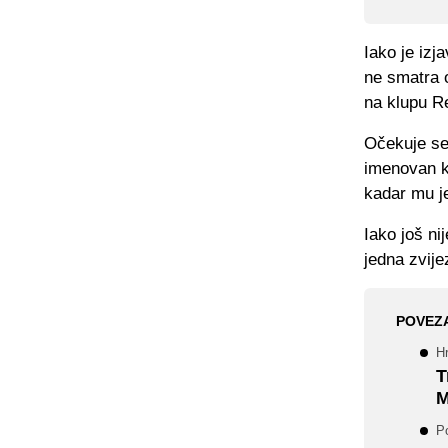
Iako je izj
ne smatra o
na klupu R
Očekuje se
imenovan ka
kadar mu je
Iako još ni
jedna zvij
POVEZ
H
T
M
Po