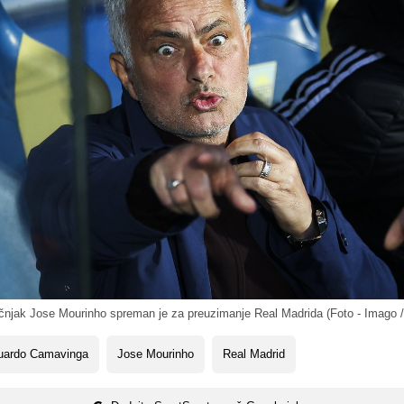
čnjak Jose Mourinho spreman je za preuzimanje Real Madrida (Foto - Imago 
uardo Camavinga
Jose Mourinho
Real Madrid