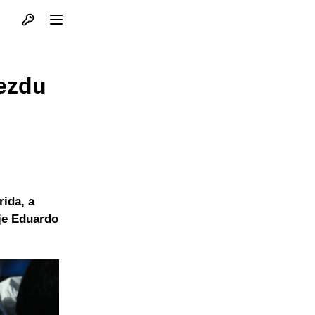
Otvori profil
Otvori meni
jezdu
ida, a
 je Eduardo