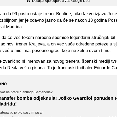
Dodajte SportSport u vaš Google izbor
avio da 99 posto ostaje trener Benfice, niko takvu izjavu Jo
zbiljnom jer je odavno jasno da će se nakon 13 godina Poseb
eal Madrida.
 da će već tokom naredne sedmice legendarni stručnjak biti
o novi trener Kraljeva, a on već vuče određene poteze u sje
 već u mislima, posebno igrači koje ne želi u svom timu.
je zvanično ni imenovan za novog trenera, španski mediji tvr
ezda Reala već otpisana. To je francuski fudbaler Eduardo C
ANO
rvat na pragu Santiago Bernabeua?
ransfer bomba odjeknula! Joško Gvardiol ponuđen 
adridu!
rtugalac je bio sasvim jasan