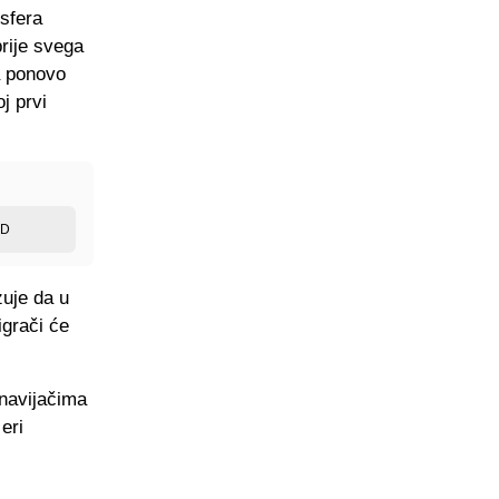
sfera
prije svega
a ponovo
j prvi
ED
zuje da u
igrači će
 navijačima
eri