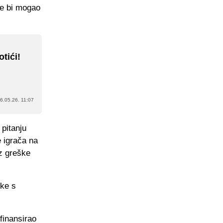
je bi mogao
tići!
6.05.26. 11:07
 pitanju
e igrača na
ez greške
ike s
finansirao