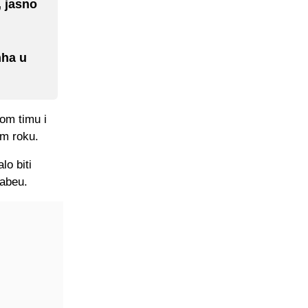
, jasno
nha u
vom timu i
om roku.
lo biti
nabeu.