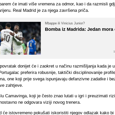
 barem će imati više vremena za odmor, kao i da razmisli gd
arijeru. Real Madrid je za njega završena priča.
Mbappe ili Vinicius Junior?
Bomba iz Madrida: Jedan mora o
1
ovratak donijet će i zaokret u načinu razmišljanja kada je u
Portugalac preferira robusnije, taktički disciplinovanije profil
ena, one koji prije svega ispunjavaju defanzivne zadatke i b
ve zahtjeve.
u Camavinga, koji je često znao lutati u igri i preuzimati riz
nostavno ne odgovara viziji novog trenera.
 će istovremeno pokušati iskoristiti njegov odlazak kako bi 