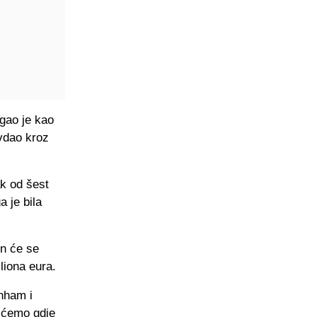
igao je kao
avdao kroz
k od šest
a je bila
on će se
iliona eura.
nham i
t ćemo gdje