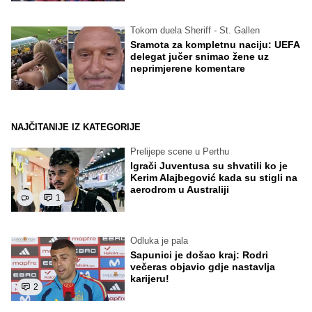
Tokom duela Sheriff - St. Gallen
Sramota za kompletnu naciju: UEFA
delegat jučer snimao žene uz
neprimjerene komentare
NAJČITANIJE IZ KATEGORIJE
Prelijepe scene u Perthu
Igrači Juventusa su shvatili ko je
Kerim Alajbegović kada su stigli na
aerodrom u Australiji
1
Odluka je pala
Sapunici je došao kraj: Rodri
večeras objavio gdje nastavlja
karijeru!
2