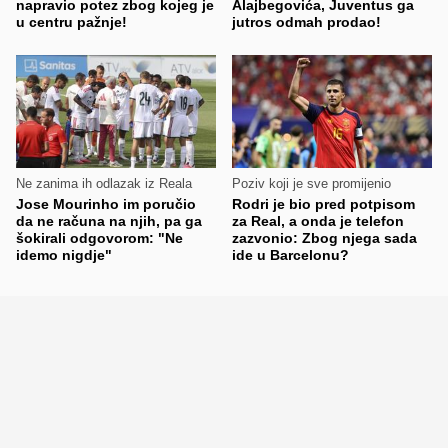
napravio potez zbog kojeg je
Alajbegovića, Juventus ga
u centru pažnje!
jutros odmah prodao!
Ne zanima ih odlazak iz Reala
Poziv koji je sve promijenio
Jose Mourinho im poručio
Rodri je bio pred potpisom
da ne računa na njih, pa ga
za Real, a onda je telefon
šokirali odgovorom: "Ne
zazvonio: Zbog njega sada
idemo nigdje"
ide u Barcelonu?