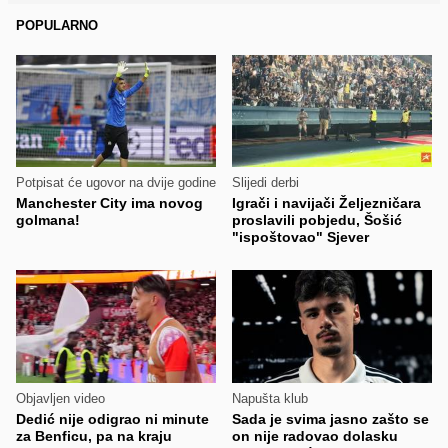
POPULARNO
Potpisat će ugovor na dvije godine
Slijedi derbi
Manchester City ima novog
Igrači i navijači Željezničara
golmana!
proslavili pobjedu, Šošić
"ispoštovao" Sjever
Objavljen video
Napušta klub
Dedić nije odigrao ni minute
Sada je svima jasno zašto se
za Benficu, pa na kraju
on nije radovao dolasku