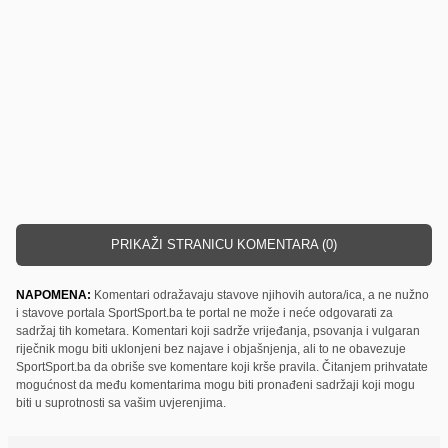
PRIKAŽI STRANICU KOMENTARA (0)
NAPOMENA:
Komentari odražavaju stavove njihovih autora/ica, a ne nužno
i stavove portala SportSport.ba te portal ne može i neće odgovarati za
sadržaj tih kometara. Komentari koji sadrže vrijeđanja, psovanja i vulgaran
riječnik mogu biti uklonjeni bez najave i objašnjenja, ali to ne obavezuje
SportSport.ba da obriše sve komentare koji krše pravila. Čitanjem prihvatate
mogućnost da među komentarima mogu biti pronađeni sadržaji koji mogu
biti u suprotnosti sa vašim uvjerenjima.