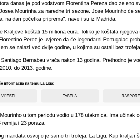
ktora danas je pod vodstvom Florentina Pereza dao zeleno sv
osea Mourinha za naredne tri sezone. Jose Mourinho će se p
la, na dan početka priprema", naveli su iz Madrida.
 Kraljeve koštati 15 miliona eura. Toliko je koštala njegova
Florentino Perez je uvjeren da će legendarni Portugalac prob
jem se nalazi već dvije godine, u kojima su ostali bez trofeja
 Santiago Bernabeu vraća nakon 13 godina. Prethodno je vod
 2010. do 2013. godine.
še informacija na temu La Liga:
VIJESTI
TABELA
RASPOR
e Mourinho u tom periodu vodio u 178 utakmica. Ima učinak 
 remija i 23 poraza.
 mandata osvojio je samo tri trofeja. La Ligu, Kup kralja i 