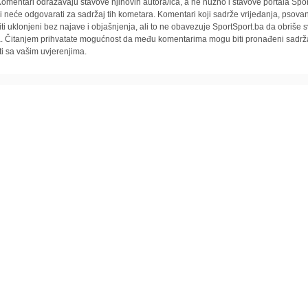
omentari odražavaju stavove njihovih autora/ica, a ne nužno i stavove portala Spor
i neće odgovarati za sadržaj tih kometara. Komentari koji sadrže vrijeđanja, psovan
iti uklonjeni bez najave i objašnjenja, ali to ne obavezuje SportSport.ba da obriše
la. Čitanjem prihvatate mogućnost da među komentarima mogu biti pronađeni sadrža
ti sa vašim uvjerenjima.