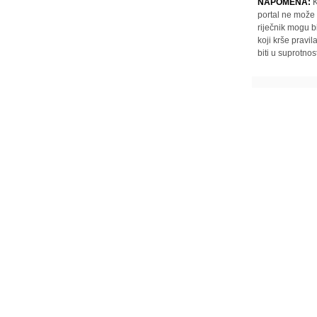
NAPOMENA:
K
portal ne može 
riječnik mogu b
koji krše pravi
biti u suprotnos