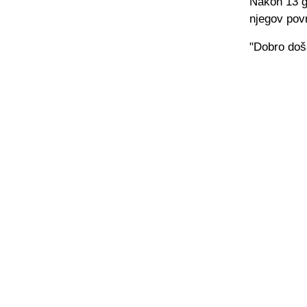
Nakon 13 g
njegov povr
"Dobro doš