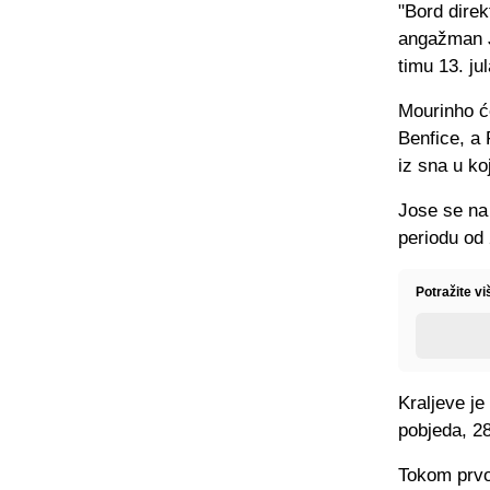
"Bord dire
angažman J
timu 13. ju
Mourinho će
Benfice, a 
iz sna u ko
Jose se na
periodu od
Potražite vi
Kraljeve j
pobjeda, 28
Tokom prvog