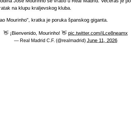
odina Jose Mourinho se vratio u Real Madrid. Večeras je po
atak na klupu kraljevskog kluba.
ao Mourinho", kratka je poruka španskog giganta.
👋 ¡Bienvenido, Mourinho! 👋
pic.twitter.com/iLce8neamx
June 11, 2026
— Real Madrid C.F. (@realmadrid)