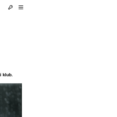
Otvori profil
Otvori meni
i klub.