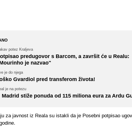
ANO
akav potez Kraljeva
otpisao predugovor s Barcom, a završit će u Realu:
Mourinho je nazvao"
e je do njega
oško Gvardiol pred transferom života!
al je na potezu
 Madrid stiže ponuda od 115 miliona eura za Ardu Gu
u za javnost iz Reala su istakli da je Posebni potpisao ugov
 godine.