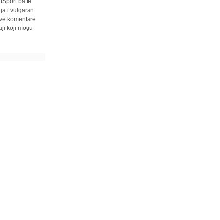
tSport.ba te
ja i vulgaran
 sve komentare
ji koji mogu