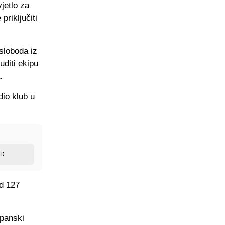
jetlo za
riključiti
 sloboda iz
uditi ekipu
.
io klub u
ED
od 127
španski