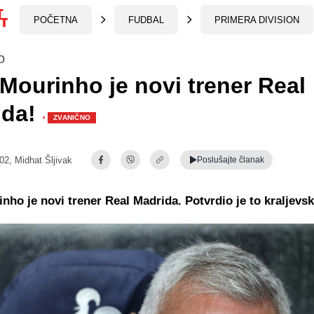
POČETNA
FUDBAL
PRIMERA DIVISION
o
Mourinho je novi trener Real
ida!
·
ZVANIČNO
:02,
Midhat Šljivak
Poslušajte
članak
nho je novi trener Real Madrida. Potvrdio je to kraljevsk