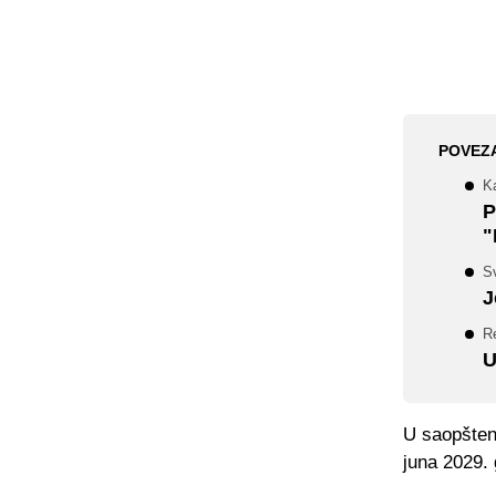
POVEZ
K
P
"
Sv
J
Re
U
U saopštenj
juna 2029.