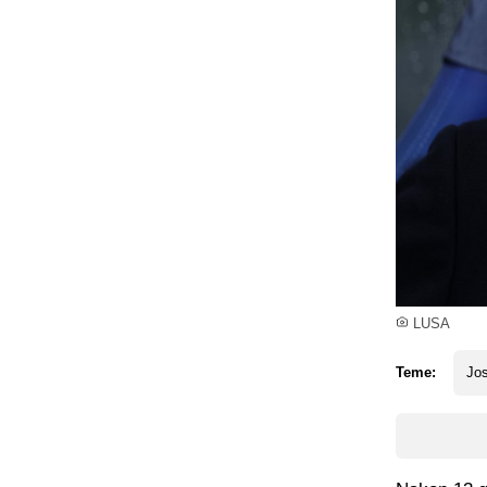
LUSA
Teme:
Jo