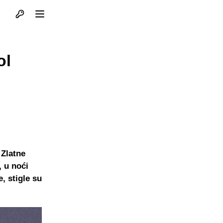
Otvori profil
Otvori meni
ol
 Zlatne
, u noći
, stigle su