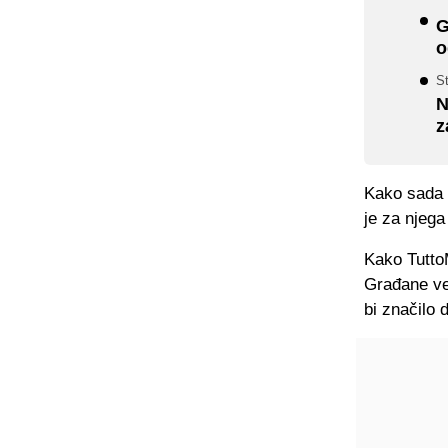
G
o
S
N
z
Kako sada s
je za njeg
Kako Tutto
Građane vez
bi značilo 