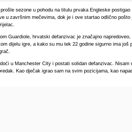
 prošle sezone u pohodu na titulu prvaka Engleske postigao
e u završnim mečevima, dok je i ove startao odlično pošto 
ijelac.
om Guardiole, hrvatski defanzivac je značajno napredoveo, 
om dijelu igre, a kako su mu tek 22 godine sigurno ima još 
grač.
doći u Manchester City i postati solidan defanzivac. Nisam
redak. Kao dječak igrao sam na svim pozicijama, kao napad