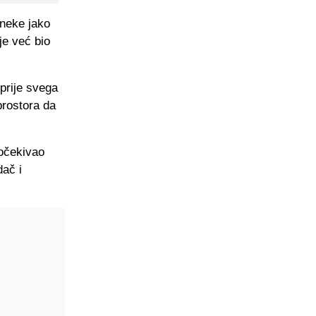
 neke jako
je već bio
prije svega
prostora da
 očekivao
ač i