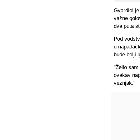
Gvardiol je
važne golov
dva puta str
Pod vodstv
u napadačk
bude bolji i
"Želio sam 
ovakav nap
veznjak."