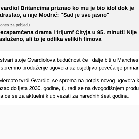
vardiol Britancima priznao ko mu je bio idol dok je
drastao, a nije Modrić: "Sad je sve jasno"
tones za pobjedu
ezapamćena drama i trijumf Cityja u 95. minuti! Nije
asluženo, ali to je odlika velikih timova
tvari stoje Gvardiolova budućnost će i dalje biti u Manches
a spremno produženje ugovora uz osjetljivo povećanje priman
Mercato tvrdi Gvardiol se sprema na potpis novog ugovora ko
ao do ljeta 2030. godine, tj. radi se na dvogodišnjem produ
da će se za aktuelni klub vezati za narednih šest godina.