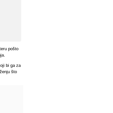
teru pošto
ja.
ji bi ga za
ženju što