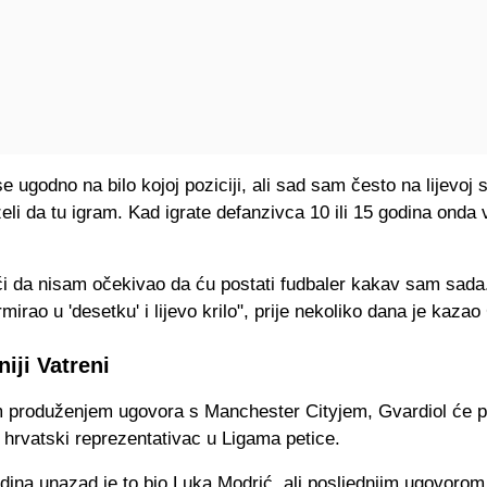
 ugodno na bilo kojoj poziciji, ali sad sam često na lijevoj s
eli da tu igram. Kad igrate defanzivca 10 ili 15 godina onda
i da nisam očekivao da ću postati fudbaler kakav sam sada
mirao u 'desetku' i lijevo krilo", prije nekoliko dana je kazao
iji Vatreni
m produženjem ugovora s Manchester Cityjem, Gvardiol će p
i hrvatski reprezentativac u Ligama petice.
dina unazad je to bio Luka Modrić, ali posljednjim ugovorom