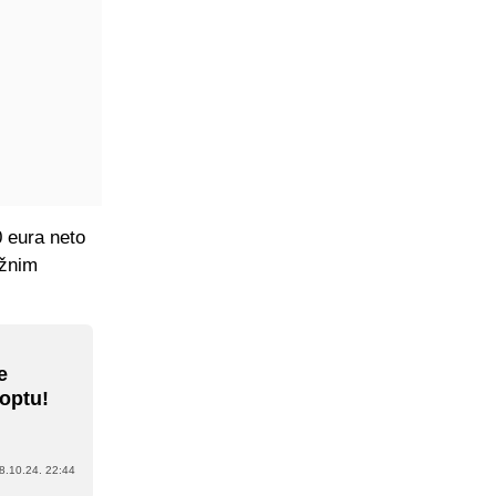
0 eura neto
ažnim
e
loptu!
8.10.24. 22:44