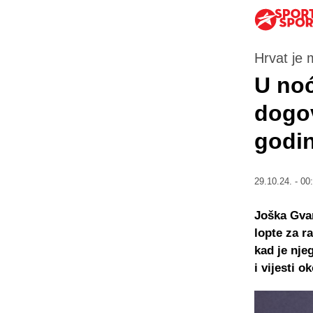
Hrvat je 
U noć
dogov
godin
29.10.24. - 00
Joška Gvar
lopte za r
kad je nje
i vijesti 