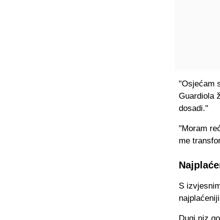
"Osjećam se
Guardiola ž
dosadi."
"Moram reć
me transfor
Najplaćen
S izvjesni
najplaćenij
Dugi niz go