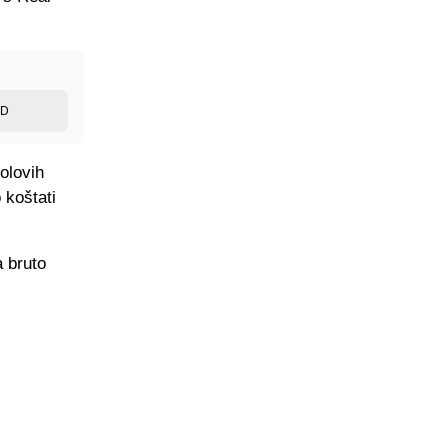
ED
olovih
 koštati
a bruto