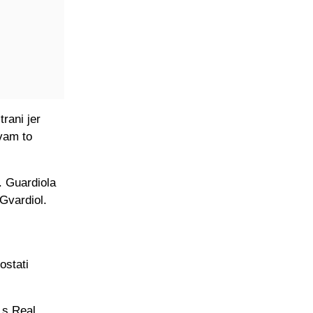
trani jer
 vam to
. Guardiola
 Gvardiol.
ostati
 s Real