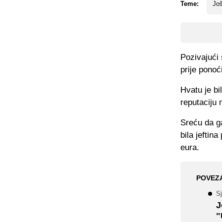
Teme:
Još
Pozivajući 
prije ponoć
Hvatu je b
reputaciju 
Sreću da g
bila jeftin
eura.
POVEZ
Sj
J
"