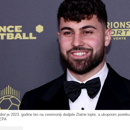
ol je 2023. godine bio na ceremoniji dodjele Zlatne lopte, a ukopnom poretk
 EPA