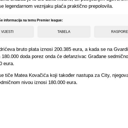
e legendarnom veznjaku plaća praktično prepolovila.
iše informacija na temu Premier league:
VIJESTI
TABELA
RASPOR
rićeva bruto plata iznosi 200.385 eura, a kada se na Gvardi
h 180.000 doda porez onda će defanzivac Građane sedmično
0 eura.
se tiče Matea Kovačića koji također nastupa za City, njegov
edmičnom nivou iznosi 180.000 eura.