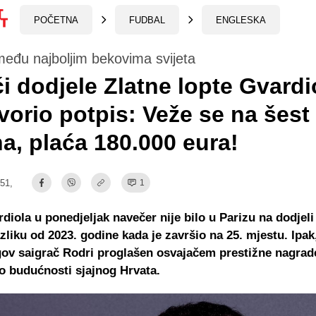
POČETNA
FUDBAL
ENGLESKA
među najboljim bekovima svijeta
i dodjele Zlatne lopte Gvardi
orio potpis: Veže se na šest
a, plaća 180.000 eura!
:51,
1
diola u ponedjeljak navečer nije bilo u Parizu na dodjeli
azliku od 2023. godine kada je završio na 25. mjestu. Ipak
gov saigrač Rodri proglašen osvajačem prestižne nagrade
oko budućnosti sjajnog Hrvata.