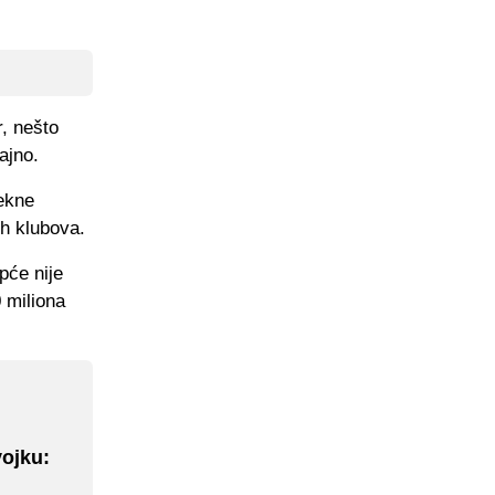
, nešto
ajno.
ekne
ih klubova.
pće nije
 miliona
vojku: