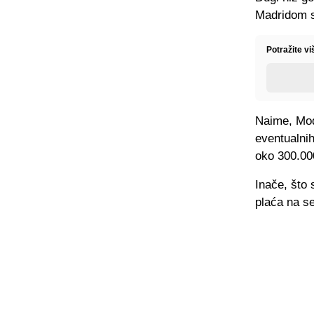
Madridom s
Potražite v
Naime, Mod
eventualni
oko 300.00
Inače, što 
plaća na s