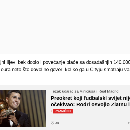
ajni lijevi bek dobio i povećanje plaće sa dosadašnjih 140.00
eura neto što dovoljno govori koliko ga u Cityju smatraju v
Težak udarac za Viniciusa i Real Madrid
Preokret koji fudbalski svijet nij
očekivao: Rodri osvojio Zlatnu 
·
ZVANIČNO
48
2