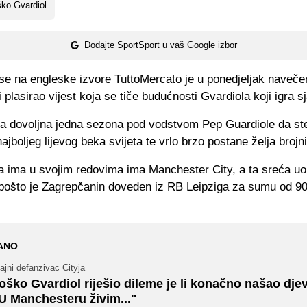
ko Gvardiol
Dodajte SportSport u vaš Google izbor
se na engleske izvore TuttoMercato je u ponedjeljak navečer
i plasirao vijest koja se tiče budućnosti Gvardiola koji igra sj
ila dovoljna jedna sezona pod vodstvom Pep Guardiole da st
najboljeg lijevog beka svijeta te vrlo brzo postane želja brojn
a ima u svojim redovima ima Manchester City, a ta sreća uo
a pošto je Zagrepčanin doveden iz RB Leipziga za sumu od 90
ANO
ajni defanzivac Cityja
oško Gvardiol riješio dileme je li konačno našao dje
U Manchesteru živim..."