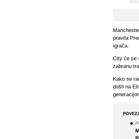
Manchester 
pravila Pr
igrača.
City će se 
zabranu tra
Kako se rad
došli na Et
generacijo
POVEZ
P
M
p