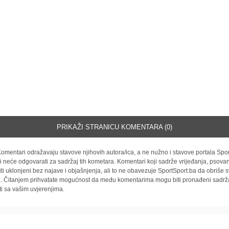
PRIKAŽI STRANICU KOMENTARA (0)
omentari odražavaju stavove njihovih autora/ica, a ne nužno i stavove portala Spor
i neće odgovarati za sadržaj tih kometara. Komentari koji sadrže vrijeđanja, psovan
iti uklonjeni bez najave i objašnjenja, ali to ne obavezuje SportSport.ba da obriše
la. Čitanjem prihvatate mogućnost da među komentarima mogu biti pronađeni sadrža
ti sa vašim uvjerenjima.