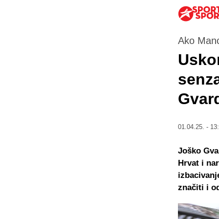
Ako Manc
Uskor
senza
Gvard
01.04.25. - 13
Joško Gvar
Hrvat i na
izbacivanj
značiti i o