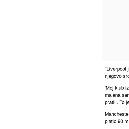
"Liverpool 
njegovo src
'Moj klub i
malena sam
pratili. To 
Manchester 
platio 90 m