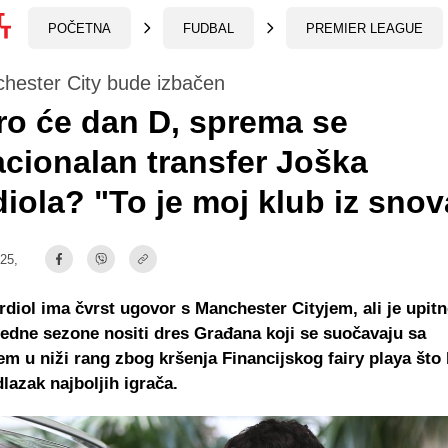
POČETNA
FUDBAL
PREMIER LEAGUE
hester City bude izbačen
o će dan D, sprema se
cionalan transfer Joška
iola? "To je moj klub iz snov
:25,
diol ima čvrst ugovor s Manchester Cityjem, ali je upitno
redne sezone nositi dres Građana koji se suočavaju sa
em u niži rang zbog kršenja Financijskog fairy playa što
dlazak najboljih igrača.