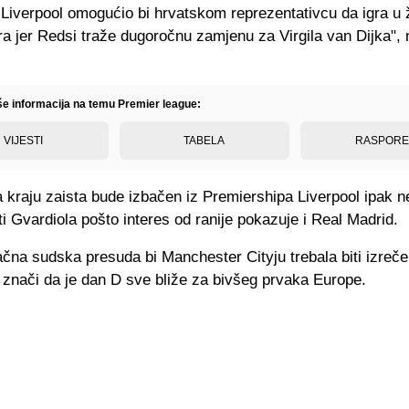
Liverpool omogućio bi hrvatskom reprezentativcu da igra u ž
ra jer Redsi traže dugoročnu zamjenu za Virgila van Dijka",
iše informacija na temu Premier league:
VIJESTI
TABELA
RASPOR
 kraju zaista bude izbačen iz Premiershipa Liverpool ipak n
i Gvardiola pošto interes od ranije pokazuje i Real Madrid.
čna sudska presuda bi Manchester Cityju trebala biti izreče
 znači da je dan D sve bliže za bivšeg prvaka Europe.