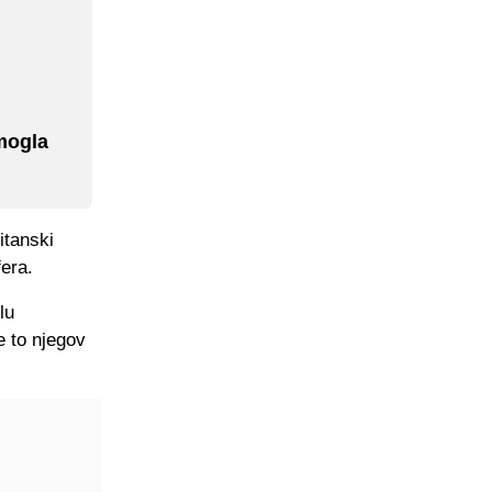
mogla
itanski
era.
lu
e to njegov