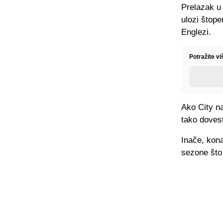
Prelazak u 
ulozi štope
Englezi.
Potražite v
Ako City na
tako dovest
Inače, kona
sezone što