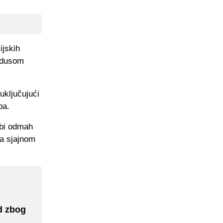
ijskih
zodusom
uključujući
pa.
 bi odmah
sa sjajnom
d zbog