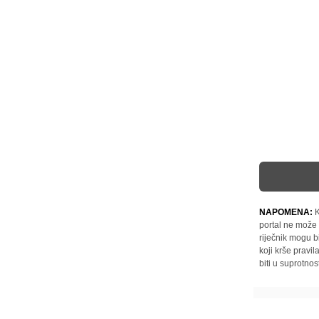
NAPOMENA:
K
portal ne može 
riječnik mogu b
koji krše pravi
biti u suprotnos