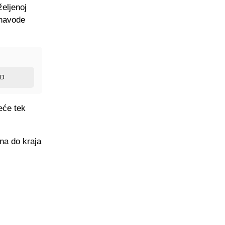
eljenoj
 navode
ED
eće tek
na do kraja