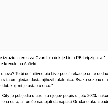
je izrazio interes za Gvardiola dok je bio u RB Leipzigu, a čin
e krenulo na Anfield.
z snova? To bi definitivno bio Liverpool," rekao je on te doda
 s tatom gledao dosta njihovih utakmica. Svaku sezonu smo
je klub koji mi je ostao u srcu."
City je pobijedio u utrci za njegov potpis u ljeto 2023. nako
iliona eura, ali on će nastojati da napusti Građane ako ispad