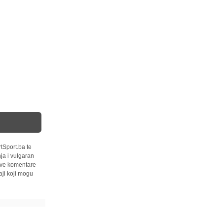
tSport.ba te
ja i vulgaran
 sve komentare
ji koji mogu