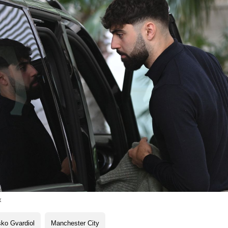
x
ko Gvardiol
Manchester City