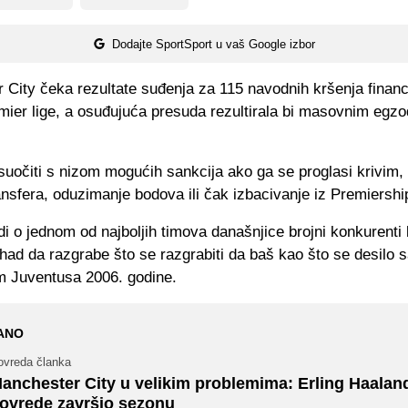
Dodajte SportSport u vaš Google izbor
City čeka rezultate suđenja za 115 navodnih kršenja financ
emier lige, a osuđujuća presuda rezultirala bi masovnim eg
suočiti s nizom mogućih sankcija ako ga se proglasi krivim, 
nsfera, oduzimanje bodova ili čak izbacivanje iz Premiershi
i o jednom od najboljih timova današnjice brojni konkurenti
ihad da razgrabe što se razgrabiti da baš kao što se desilo 
m Juventusa 2006. godine.
ANO
ovreda članka
anchester City u velikim problemima: Erling Haalan
ovrede završio sezonu