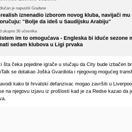
lučan je napustiti Građane
realish iznenadio izborom novog kluba, navijači mu
oručuju: "Bolje da ideš u Saudijsku Arabiju"
d ukupno 36 učesnika
istem im to omogućava - Engleska bi iduće sezone 
mati sedam klubova u Ligi prvaka
ći šta čeka pojedine igrače u slučaju da City bude izbačen br
mTalk se dotakao Joška Gvardiola i njegovog mogućeg transf
avodi kako bi hrvatski defanzivac mogao završiti u Liverpoo
se na njegovu izjavu iz prošlosti kad je za Redse kazao da j
va.