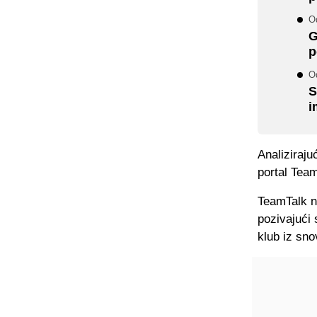
Od
G
p
O
S
i
Analiziraju
portal Tea
TeamTalk n
pozivajući 
klub iz sno