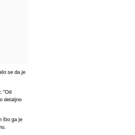
ilo se da je
o: "Od
 detaljno
n što ga je
nu.