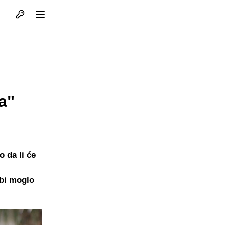
Otvori profil
Otvori meni
a"
 da li će
 bi moglo