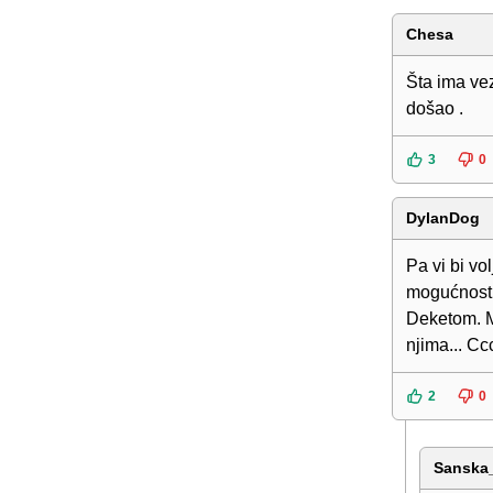
Chesa
Šta ima ve
došao .
3
0
DylanDog
Pa vi bi vo
mogućnosti 
Deketom. Mo
njima... Cc
2
0
Sanska_