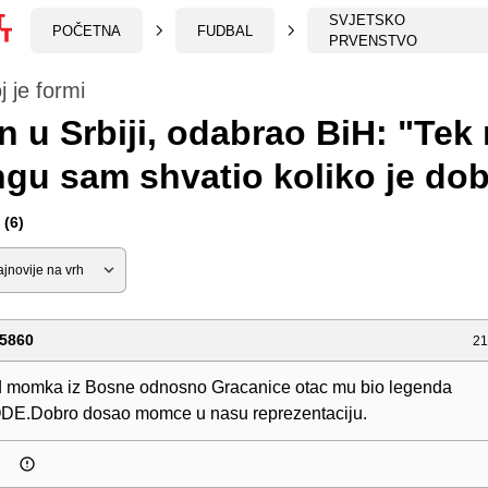
SVJETSKO
POČETNA
FUDBAL
PRVENSTVO
j je formi
 u Srbiji, odabrao BiH: "Tek
ngu sam shvatio koliko je do
(6)
5860
21
od momka iz Bosne odnosno Gracanice otac mu bio legenda
E.Dobro dosao momce u nasu reprezentaciju.