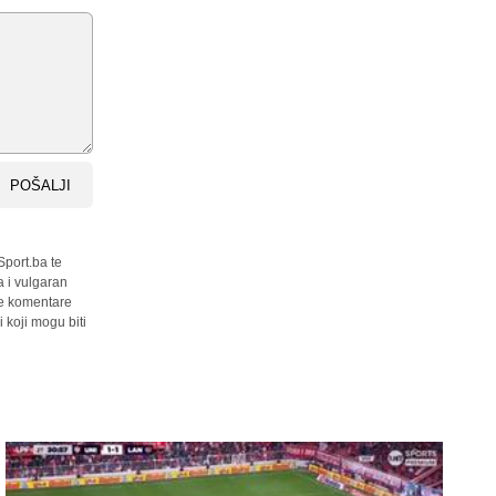
POŠALJI
Sport.ba te
a i vulgaran
sve komentare
 koji mogu biti