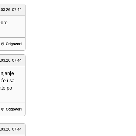
.03.26. 07:44
obro
Odgovori
.03.26. 07:44
injanje
će i sa
ate po
Odgovori
.03.26. 07:44