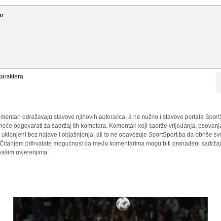
araktera
mentari odražavaju stavove njihovih autora/ica, a ne nužno i stavove portala Sport
 neće odgovarati za sadržaj tih kometara. Komentari koji sadrže vrijeđanja, psovanj
i uklonjeni bez najave i objašnjenja, ali to ne obavezuje SportSport.ba da obriše 
a. Čitanjem prihvatate mogućnost da među komentarima mogu biti pronađeni sadržaji
 vašim uvjerenjima.