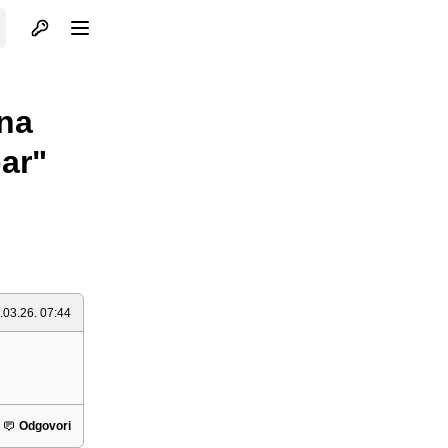
Otvori profil
Otvori meni
 na
bar"
.03.26. 07:44
Odgovori