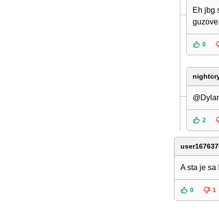
Eh jbg 
guzove.
0
nightcr
@Dylan,
2
user167637
A sta je s
0
1