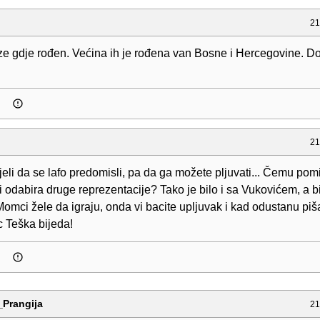
21
ze gdje rođen. Većina ih je rođena van Bosne i Hercegovine. D
21
ljeli da se lafo predomisli, pa da ga možete pljuvati... Čemu pom
odabira druge reprezentacije? Tako je bilo i sa Vukovićem, a bi
mci žele da igraju, onda vi bacite upljuvak i kad odustanu piš
c Teška bijeda!
Prangija
21