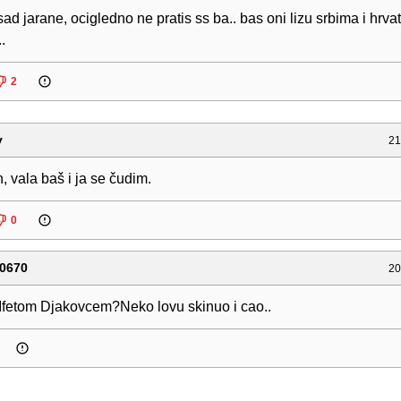
sad jarane, ocigledno ne pratis ss ba.. bas oni lizu srbima i hrva
.
2
y
21
 vala baš i ja se čudim.
0
0670
20
a Ifetom Djakovcem?Neko lovu skinuo i cao..