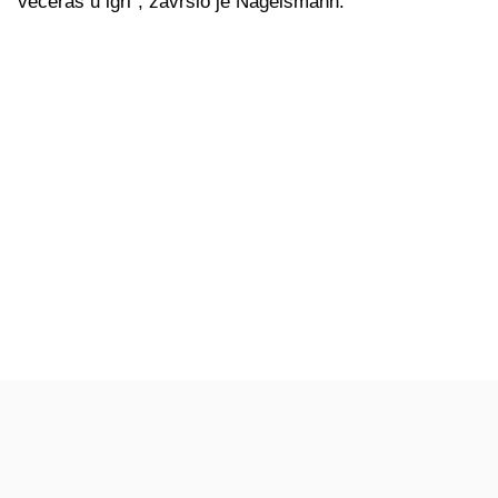
večeras u igri", završio je Nagelsmann.