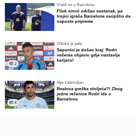
Vratili se u Barcelonu
Flick sinoć održao sastanak, pa
trojici igrača Barcelone saopštio da
napuste pripreme
Odluka je pala
Sapunici je došao kraj: Rodri
večeras objavio gdje nastavlja
karijeru!
2
Nije zadovoljan
Realova greška stoljeća?! Zbog
jedne rečenice Rodri ide u
Barcelonu
6