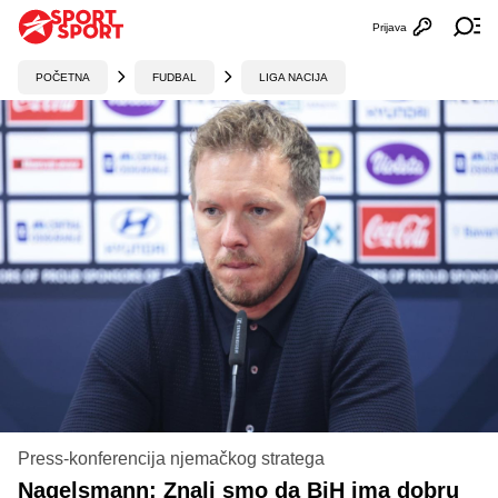
Prijava
Otvori profi
Ot
POČETNA
FUDBAL
LIGA NACIJA
Press-konferencija njemačkog stratega
Nagelsmann: Znali smo da BiH ima dobru