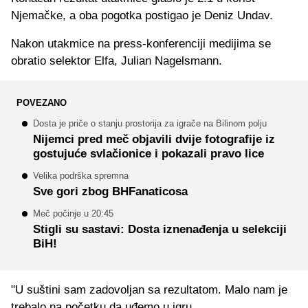
Njemačke, a oba pogotka postigao je Deniz Undav.
Nakon utakmice na press-konferenciji medijima se
obratio selektor Elfa, Julian Nagelsmann.
POVEZANO
Dosta je priče o stanju prostorija za igrače na Bilinom polju
Nijemci pred meč objavili dvije fotografije iz
gostujuće svlačionice i pokazali pravo lice
Velika podrška spremna
Sve gori zbog BHFanaticosa
Meč počinje u 20:45
Stigli su sastavi: Dosta iznenađenja u selekciji
BiH!
"U suštini sam zadovoljan sa rezultatom. Malo nam je
trebalo na početku da uđemo u igru.