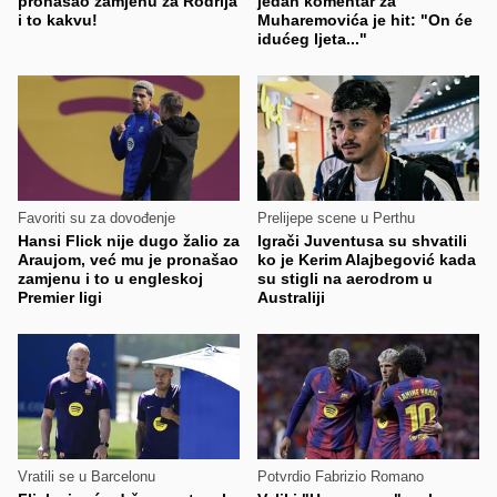
pronašao zamjenu za Rodrija
jedan komentar za
i to kakvu!
Muharemovića je hit: "On će
idućeg ljeta..."
Favoriti su za dovođenje
Prelijepe scene u Perthu
Hansi Flick nije dugo žalio za
Igrači Juventusa su shvatili
Araujom, već mu je pronašao
ko je Kerim Alajbegović kada
zamjenu i to u engleskoj
su stigli na aerodrom u
Premier ligi
Australiji
Vratili se u Barcelonu
Potvrdio Fabrizio Romano