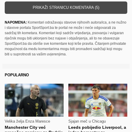
PRIKAŽI STRANICU KOMENTARA (5)
NAPOMENA:
Komentari odražavaju stavove njihovih autora/ica, a ne nužno
i stavove portala SportSport.ba te portal ne može i neće odgovarati za
sadržaj tih kometara. Komentari koji sadrže vrijeđanja, psovanja i vulgaran
riječnik mogu biti uklonjeni bez najave i objašnjenja, ali to ne obavezuje
SportSport.ba da obriše sve komentare koji krše pravila. Čitanjem prihvatate
mogućnost da među komentarima mogu biti pronađeni sadržaji koji mogu
biti u suprotnosti sa vašim uvjerenjima.
POPULARNO
Velika želja Enza Maresce
Sjajan meč u Chicagu
Manchester City već
Leeds pobijedio Liverpool, a