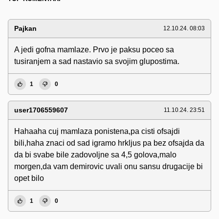
Pajkan
12.10.24. 08:03
A jedi gofna mamlaze. Prvo je paksu poceo sa
tusiranjem a sad nastavio sa svojim glupostima.
1
0
user1706559607
11.10.24. 23:51
Hahaaha cuj mamlaza ponistena,pa cisti ofsajdi
bili,haha znaci od sad igramo hrkljus pa bez ofsajda da
da bi svabe bile zadovoljne sa 4,5 golova,malo
morgen,da vam demirovic uvali onu sansu drugacije bi
opet bilo
1
0