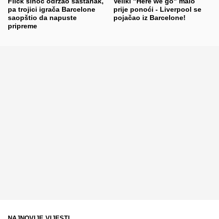
Flick sinoć održao sastanak,
Veliki "Here we go" malo
pa trojici igrača Barcelone
prije ponoći - Liverpool se
saopštio da napuste
pojačao iz Barcelone!
pripreme
NAJNOVIJE VIJESTI