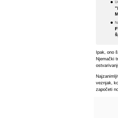
U
"
M
N
F
š
Ipak, ono š
Njemački tr
ostvarivanj
Najzanimlji
veznjak, ko
započeti no