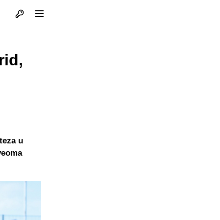
Otvori profil
Otvori meni
rid,
teza u
 veoma