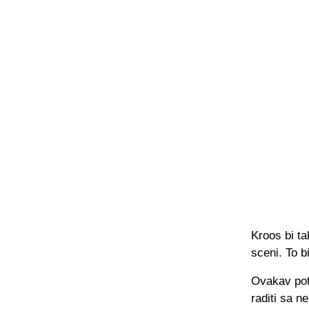
Kroos bi ta
sceni. To b
Ovakav pote
raditi sa n