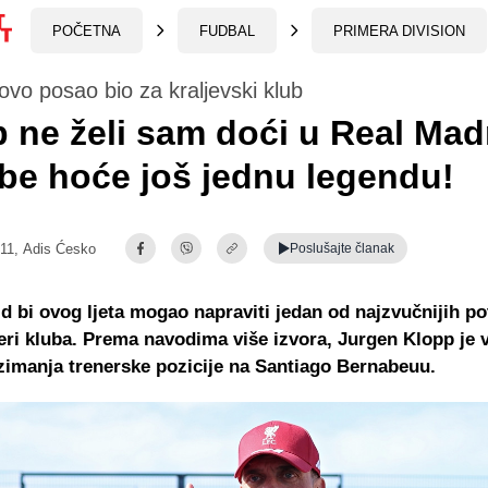
POČETNA
FUDBAL
PRIMERA DIVISION
ovo posao bio za kraljevski klub
 ne želi sam doći u Real Mad
be hoće još jednu legendu!
:11,
Adis Ćesko
Poslušajte
članak
d bi ovog ljeta mogao napraviti jedan od najzvučnijih po
ri kluba. Prema navodima više izvora, Jurgen Klopp je
zimanja trenerske pozicije na Santiago Bernabeuu.