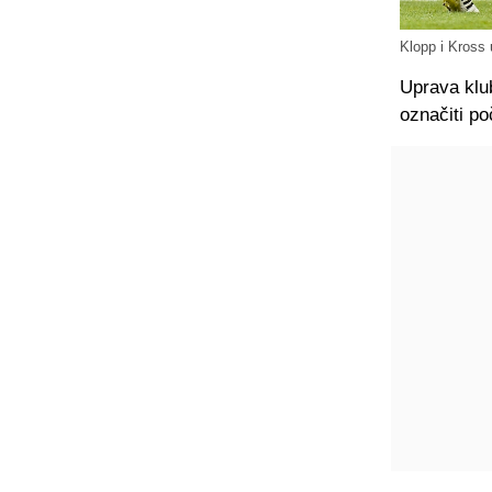
Klopp i Kross 
Uprava klu
označiti p