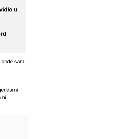
vidio u
ord
ne dođe sam.
gendarni
 bi