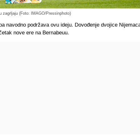
u zagrljaju (Foto: IMAGO/Pressinphoto)
ba navodno podržava ovu ideju. Dovođenje dvojice Nijemaca
očetak nove ere na Bernabeuu.