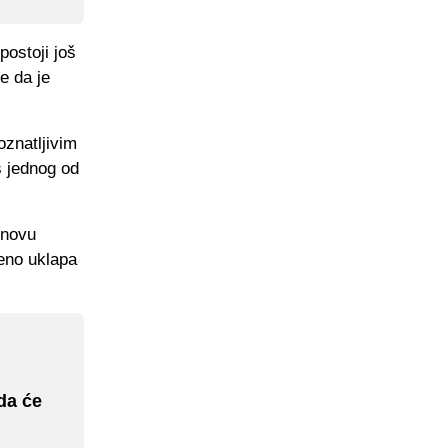
ostoji još
e da je
oznatljivim
s jednog od
 novu
šeno uklapa
da će