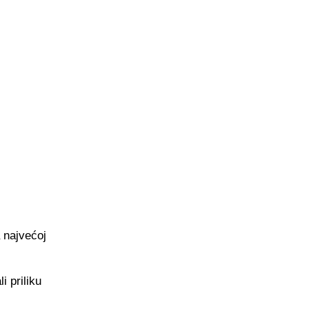
a najvećoj
i priliku