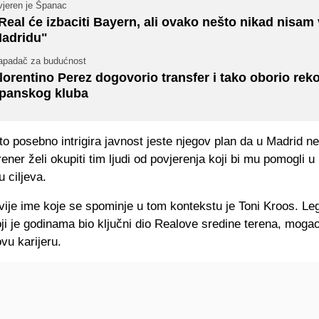
vjeren je Španac
Real će izbaciti Bayern, ali ovako nešto nikad nisam 
adridu"
apadač za budućnost
lorentino Perez dogovorio transfer i tako oborio rek
panskog kluba
to posebno intrigira javnost jeste njegov plan da u Madrid 
ener želi okupiti tim ljudi od povjerenja koji bi mu pomogli u
u ciljeva.
vije ime koje se spominje u tom kontekstu je Toni Kroos. Le
ji je godinama bio ključni dio Realove sredine terena, mogao
vu karijeru.