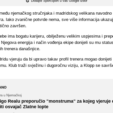
Dodajte SportSport u vaš Google izbor
među njemačkog stručnjaka i madridskog velikana navodno p
a. Iako zvanične potvrde nema, sve više informacija ukazuj
tično završen.
ebe ima bogatu karijeru, obilježenu velikim uspjesima i prep
. Njegova energija i način vođenja ekipe donijeli su mu statu
jih trenera današnjice.
idu vjeruju da bi upravo takav profil trenera mogao donijeti
imu. Klub traži svježinu i dugoročnu viziju, a Klopp se savr
ANO
gra u Njemačkoj
igo Realu preporučio "monstruma" za kojeg vjeruje 
iti osvajač Zlatne lopte