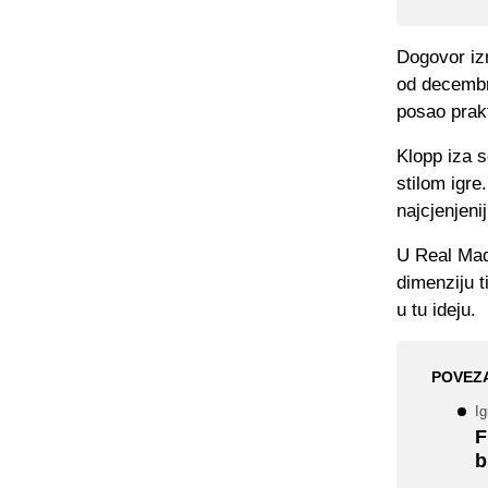
Dogovor iz
od decembr
posao prak
Klopp iza s
stilom igre
najcjenjeni
U Real Madr
dimenziju t
u tu ideju.
POVEZ
I
F
b