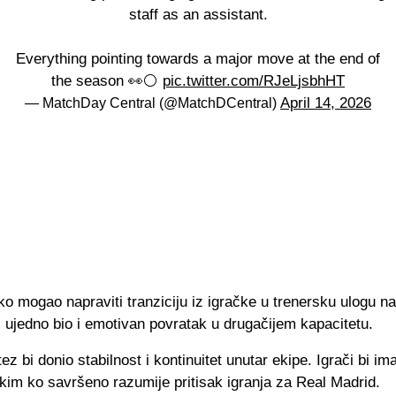
staff as an assistant.
Everything pointing towards a major move at the end of
the season 👀⚪️
pic.twitter.com/RJeLjsbhHT
April 14, 2026
— MatchDay Central (@MatchDCentral)
ko mogao napraviti tranziciju iz igračke u trenersku ulogu n
i ujedno bio i emotivan povratak u drugačijem kapacitetu.
z bi donio stabilnost i kontinuitet unutar ekipe. Igrači bi imal
ekim ko savršeno razumije pritisak igranja za Real Madrid.