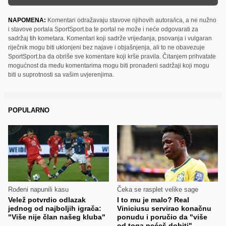
NAPOMENA:
Komentari odražavaju stavove njihovih autora/ica, a ne nužno
i stavove portala SportSport.ba te portal ne može i neće odgovarati za
sadržaj tih kometara. Komentari koji sadrže vrijeđanja, psovanja i vulgaran
riječnik mogu biti uklonjeni bez najave i objašnjenja, ali to ne obavezuje
SportSport.ba da obriše sve komentare koji krše pravila. Čitanjem prihvatate
mogućnost da među komentarima mogu biti pronađeni sadržaji koji mogu
biti u suprotnosti sa vašim uvjerenjima.
POPULARNO
Rođeni napunili kasu
Čeka se rasplet velike sage
Velež potvrdio odlazak
I to mu je malo? Real
jednog od najboljih igrača:
Viniciusu servirao konačnu
"Više nije član našeg kluba"
ponudu i poručio da "više
od toga nećeš dobiti"