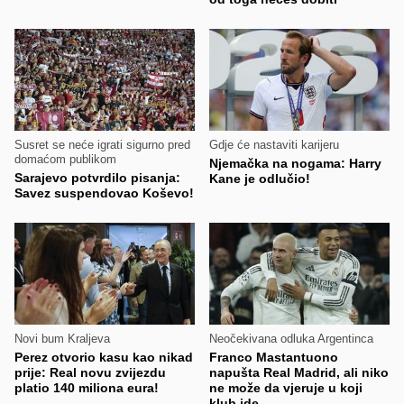
Susret se neće igrati sigurno pred
Gdje će nastaviti karijeru
domaćom publikom
Njemačka na nogama: Harry
Sarajevo potvrdilo pisanja:
Kane je odlučio!
Savez suspendovao Koševo!
Novi bum Kraljeva
Neočekivana odluka Argentinca
Perez otvorio kasu kao nikad
Franco Mastantuono
prije: Real novu zvijezdu
napušta Real Madrid, ali niko
platio 140 miliona eura!
ne može da vjeruje u koji
klub ide