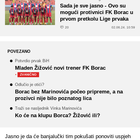
Sada je sve jasno - Ovo su
mogući protivnici FK Borac u
prvom pretkolu Lige prvaka
20
02.06.24. 10:59
POVEZANO
Potvrdio prvak BiH
Mladen Žižović novi trener FK Borac
·
ZVANIČNO
Odlučio je otići?
Borac bez Marinovića počeo pripreme, a na
prozivci nije bilo poznatog lica
Traži se nasljednik Vinka Marinovića
Ko će na klupu Borca? Žižović ili?
Jasno je da će banjalučki tim pokušati ponoviti uspjeh