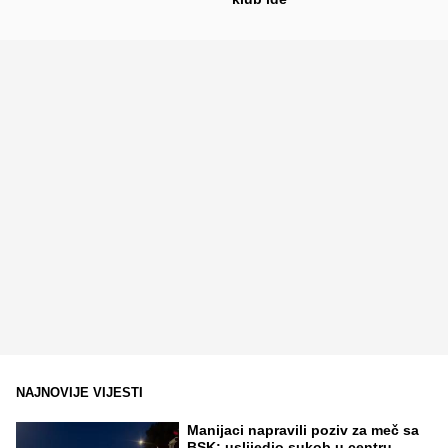
NAJNOVIJE VIJESTI
Manijaci napravili poziv za meč sa
BSK; uslijedio sukob u centru