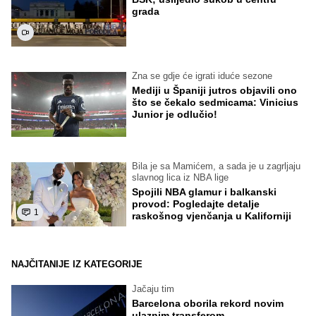
grada
Zna se gdje će igrati iduće sezone
Mediji u Španiji jutros objavili ono
što se čekalo sedmicama: Vinicius
Junior je odlučio!
Bila je sa Mamićem, a sada je u zagrljaju
slavnog lica iz NBA lige
Spojili NBA glamur i balkanski
provod: Pogledajte detalje
1
raskošnog vjenčanja u Kaliforniji
NAJČITANIJE IZ KATEGORIJE
Jačaju tim
Barcelona oborila rekord novim
ulaznim transferom