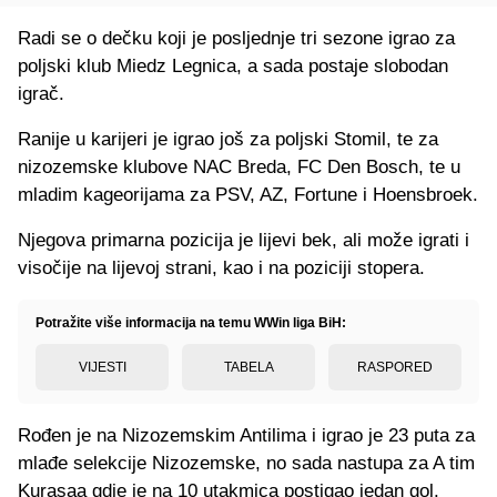
Radi se o dečku koji je posljednje tri sezone igrao za
poljski klub Miedz Legnica, a sada postaje slobodan
igrač.
Ranije u karijeri je igrao još za poljski Stomil, te za
nizozemske klubove NAC Breda, FC Den Bosch, te u
mladim kageorijama za PSV, AZ, Fortune i Hoensbroek.
Njegova primarna pozicija je lijevi bek, ali može igrati i
visočije na lijevoj strani, kao i na poziciji stopera.
Potražite više informacija na temu WWin liga BiH:
VIJESTI
TABELA
RASPORED
Rođen je na Nizozemskim Antilima i igrao je 23 puta za
mlađe selekcije Nizozemske, no sada nastupa za A tim
Kurasaa gdje je na 10 utakmica postigao jedan gol.