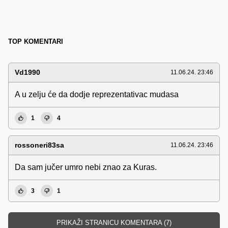
TOP KOMENTARI
Vd1990
11.06.24. 23:46
A u zelju će da dodje reprezentativac mudasa
1
4
rossoneri83sa
11.06.24. 23:46
Da sam jučer umro nebi znao za Kuras.
3
1
PRIKAŽI STRANICU KOMENTARA (7)