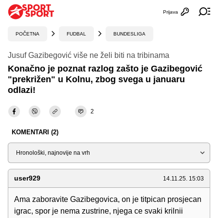
Prijava
Otvori profi
Ot
POČETNA
FUDBAL
BUNDESLIGA
Jusuf Gazibegović više ne želi biti na tribinama
Konačno je poznat razlog zašto je Gazibegović
"prekrižen" u Kolnu, zbog svega u januaru
odlazi!
2
KOMENTARI (2)
Sortiraj
user929
14.11.25. 15:03
Ama zaboravite Gazibegovica, on je titpican prosjecan
igrac, spor je nema zustrine, njega ce svaki krilnii