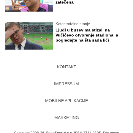
zatečena
Katastrofalno stanje
Ljudi u busevima stizali na
Vučićevo otvorenje stadiona, a
pogledajte na šta sada liči
KONTAKT
IMPRESSUM
MOBILNE APLIKACIJE
MARKETING
Copyright 2008-26. SportSport d.o.o. ISSN 2744-2195. Sva prava