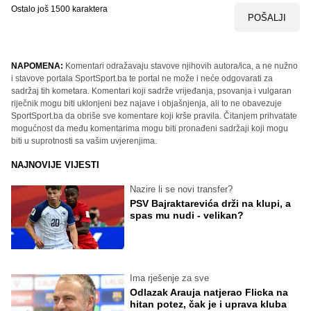
Ostalo još
1500
karaktera
POŠALJI
NAPOMENA:
Komentari odražavaju stavove njihovih autora/ica, a ne nužno
i stavove portala SportSport.ba te portal ne može i neće odgovarati za
sadržaj tih kometara. Komentari koji sadrže vrijeđanja, psovanja i vulgaran
riječnik mogu biti uklonjeni bez najave i objašnjenja, ali to ne obavezuje
SportSport.ba da obriše sve komentare koji krše pravila. Čitanjem prihvatate
mogućnost da među komentarima mogu biti pronađeni sadržaji koji mogu
biti u suprotnosti sa vašim uvjerenjima.
NAJNOVIJE VIJESTI
Nazire li se novi transfer?
PSV Bajraktarevića drži na klupi, a
spas mu nudi - velikan?
Ima rješenje za sve
Odlazak Arauja natjerao Flicka na
hitan potez, čak je i uprava kluba