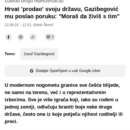
Izabrao drugu reprezentaciju
Hrvat 'prodao' svoju državu, Gazibegović
mu poslao poruku: "Moraš da živiš s tim"
12.09.25. - 12:51,
Edmir Škorić
7
Teme:
Jusuf Gazibegović
Dodajte SportSport u vaš Google izbor
U modernom nogometu granice sve češće blijede,
ne samo na terenu, već i u reprezentativnim
izborima. Sve je više igrača koji, iako su rođeni u
jednoj zemlji, odlučuju braniti boje neke druge
države, često one iz koje potječu njihovi roditelji ili
preci.