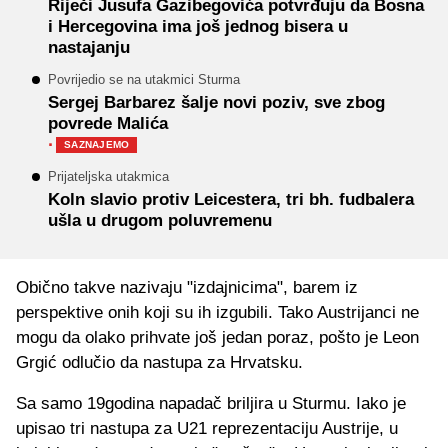
Riječi Jusufa Gazibegovića potvrđuju da Bosna
i Hercegovina ima još jednog bisera u
nastajanju
Povrijedio se na utakmici Sturma
Sergej Barbarez šalje novi poziv, sve zbog
povrede Malića
·
SAZNAJEMO
Prijateljska utakmica
Koln slavio protiv Leicestera, tri bh. fudbalera
ušla u drugom poluvremenu
Obično takve nazivaju "izdajnicima", barem iz
perspektive onih koji su ih izgubili. Tako Austrijanci ne
mogu da olako prihvate još jedan poraz, pošto je Leon
Grgić odlučio da nastupa za Hrvatsku.
Sa samo 19godina napadač briljira u Sturmu. Iako je
upisao tri nastupa za U21 reprezentaciju Austrije, u