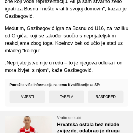
one koji vode reprezentaciju. Ali ja sam stvarno želio
igrati za Bosnu i nešto vratiti svojoj domovin", kazao je
Gazibegović.
Međutim, Gazibegović igra za Bosnu od U16, za razliku
od Grgića, koji se također suočio s neprijateljskim
reakcijama zbog toga. Koelnov bek odlučio je stati uz
mlađeg "kolegu".
„Neprijateljstvo nije u redu – to je njegova odluka i on
mora živjeti s njom“, kaže Gazibegović.
Potražite više informacija na temu Kvalifikacije za SP:
VIJESTI
TABELA
RASPORED
Vratio se kući
Hrvatska ostala bez mlade
zvijezde, odabrao je drugu