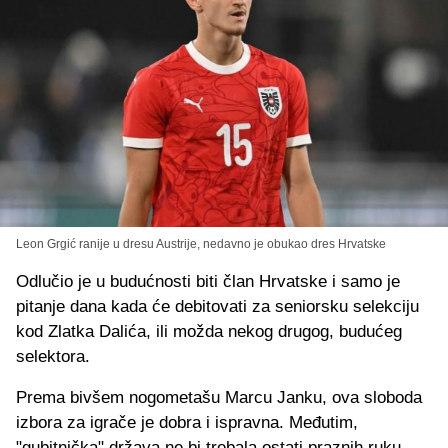
Leon Grgić ranije u dresu Austrije, nedavno je obukao dres Hrvatske
Odlučio je u budućnosti biti član Hrvatske i samo je
pitanje dana kada će debitovati za seniorsku selekciju
kod Zlatka Dalića, ili možda nekog drugog, budućeg
selektora.
Prema bivšem nogometašu Marcu Janku, ova sloboda
izbora za igrače je dobra i ispravna. Međutim,
"gubitnička" država ne bi trebala ostati praznih ruku.