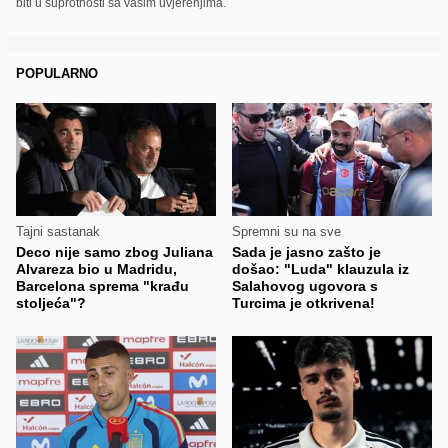
biti u suprotnosti sa vašim uvjerenjima.
POPULARNO
Tajni sastanak
Spremni su na sve
Deco nije samo zbog Juliana
Sada je jasno zašto je
Alvareza bio u Madridu,
došao: "Luda" klauzula iz
Barcelona sprema "krađu
Salahovog ugovora s
stoljeća"?
Turcima je otkrivena!