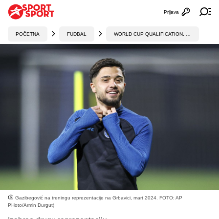
Prijava
Otvori profi
Ot
POČETNA
FUDBAL
WORLD CUP QUALIFICATION, UEFA
Gazibegović na treningu reprezentacije na Grbavici, mart 2024. FOTO: AP
PHoto/Armin Durgut)