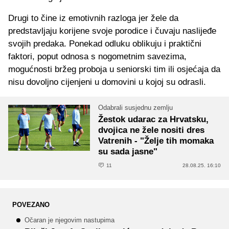
Drugi to čine iz emotivnih razloga jer žele da
predstavljaju korijene svoje porodice i čuvaju naslijeđe
svojih predaka. Ponekad odluku oblikuju i praktični
faktori, poput odnosa s nogometnim savezima,
mogućnosti bržeg proboja u seniorski tim ili osjećaja da
nisu dovoljno cijenjeni u domovini u kojoj su odrasli.
Odabrali susjednu zemlju
Žestok udarac za Hrvatsku,
dvojica ne žele nositi dres
Vatrenih - "Želje tih momaka
su sada jasne"
11
28.08.25. 16:10
POVEZANO
Očaran je njegovim nastupima