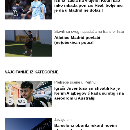
Istina izašla na vidjelo! Rodri kao
niko nikada ponizio Real, bolje mu
je da u Madrid ne dolazi!
Stavili su svog napadača na transfer listu
Atletico Madrid povlači
(ne)očekivan potez!
NAJČITANIJE IZ KATEGORIJE
Prelijepe scene u Perthu
Igrači Juventusa su shvatili ko je
Kerim Alajbegović kada su stigli na
aerodrom u Australiji
1
Jačaju tim
Barcelona oborila rekord novim