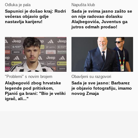
Odluka je pala
Napušta klub
Sapunici je došao kraj: Rodri
Sada je svima jasno zašto se
večeras objavio gdje
on nije radovao dolasku
nastavlja karijeru!
Alajbegovića, Juventus ga
jutros odmah prodao!
"Problemi" s novim brojem
Obavljeni su razgovori
Alajbegović zbog hrvatske
Sada je sve jasno: Barbarez
legende pod pritiskom,
je objavio fotografiju, imamo
Pjanić ga brani: "Bio je veliki
novog Zmaja
igrač, ali..."