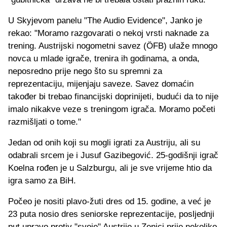
U Skyjevom panelu "The Audio Evidence", Janko je
rekao: "Moramo razgovarati o nekoj vrsti naknade za
trening. Austrijski nogometni savez (ÖFB) ulaže mnogo
novca u mlade igrače, trenira ih godinama, a onda,
neposredno prije nego što su spremni za
reprezentaciju, mijenjaju saveze. Savez domaćin
također bi trebao financijski doprinijeti, budući da to nije
imalo nikakve veze s treningom igrača. Moramo početi
razmišljati o tome."
Jedan od onih koji su mogli igrati za Austriju, ali su
odabrali srcem je i Jusuf Gazibegović. 25-godišnji igrač
Koelna rođen je u Salzburgu, ali je sve vrijeme htio da
igra samo za BiH.
Počeo je nositi plavo-žuti dres od 15. godine, a već je
23 puta nosio dres seniorske reprezentacije, posljednji
put upravo protiv "svoje" Austrije u Zenici prije nekoliko