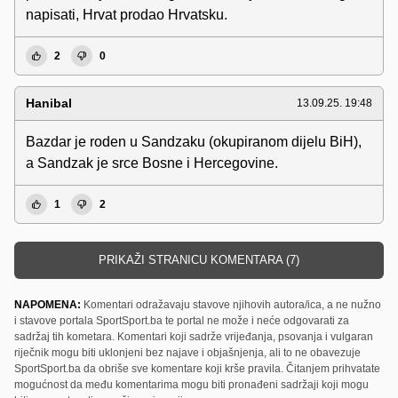
napisati, Hrvat prodao Hrvatsku.
2
0
Hanibal
13.09.25. 19:48
Bazdar je roden u Sandzaku (okupiranom dijelu BiH),
a Sandzak je srce Bosne i Hercegovine.
1
2
PRIKAŽI STRANICU KOMENTARA (7)
NAPOMENA:
Komentari odražavaju stavove njihovih autora/ica, a ne nužno
i stavove portala SportSport.ba te portal ne može i neće odgovarati za
sadržaj tih kometara. Komentari koji sadrže vrijeđanja, psovanja i vulgaran
riječnik mogu biti uklonjeni bez najave i objašnjenja, ali to ne obavezuje
SportSport.ba da obriše sve komentare koji krše pravila. Čitanjem prihvatate
mogućnost da među komentarima mogu biti pronađeni sadržaji koji mogu