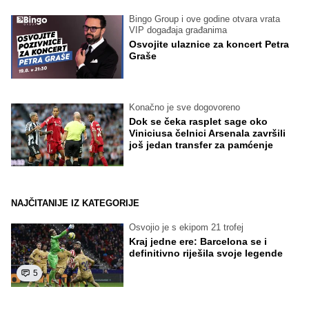
Bingo Group i ove godine otvara vrata
VIP događaja građanima
Osvojite ulaznice za koncert Petra
Graše
Konačno je sve dogovoreno
Dok se čeka rasplet sage oko
Viniciusa čelnici Arsenala završili
još jedan transfer za pamćenje
NAJČITANIJE IZ KATEGORIJE
Osvojio je s ekipom 21 trofej
Kraj jedne ere: Barcelona se i
definitivno riješila svoje legende
5