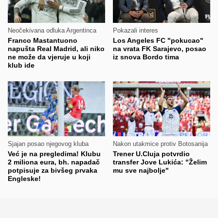
Neočekivana odluka Argentinca
Pokazali interes
Franco Mastantuono
Los Angeles FC "pokucao"
napušta Real Madrid, ali niko
na vrata FK Sarajevo, posao
ne može da vjeruje u koji
iz snova Bordo tima
klub ide
Sjajan posao njegovog kluba
Nakon utakmice protiv Botosanija
Već je na pregledima! Klubu
Trener U.Cluja potvrdio
2 miliona eura, bh. napadač
transfer Jove Lukića: "Želim
potpisuje za bivšeg prvaka
mu sve najbolje"
Engleske!