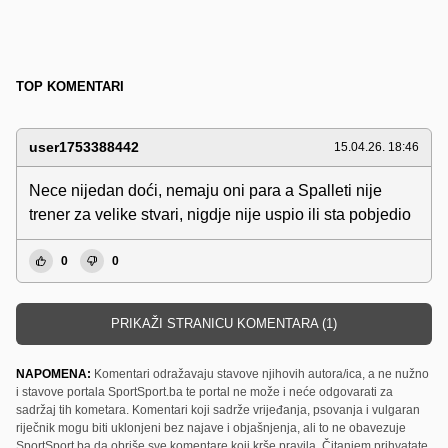
TOP KOMENTARI
user1753388442
15.04.26. 18:46
Nece nijedan doći, nemaju oni para a Spalleti nije
trener za velike stvari, nigdje nije uspio ili sta pobjedio
0
0
PRIKAŽI STRANICU KOMENTARA (1)
NAPOMENA:
Komentari odražavaju stavove njihovih autora/ica, a ne nužno
i stavove portala SportSport.ba te portal ne može i neće odgovarati za
sadržaj tih kometara. Komentari koji sadrže vrijeđanja, psovanja i vulgaran
riječnik mogu biti uklonjeni bez najave i objašnjenja, ali to ne obavezuje
SportSport.ba da obriše sve komentare koji krše pravila. Čitanjem prihvatate