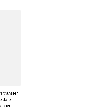
ri transfer
ezda iz
 u novoj