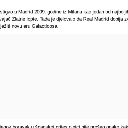
 stigao u Madrid 2009. godine iz Milana kao jedan od najbolji
svajač Zlatne lopte. Tada je djelovalo da Real Madrid dobija z
lježiti novu eru Galacticosa.
egov boravak u španskoj prijestolnici nije prošao onako ka