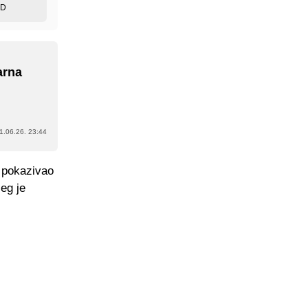
ED
arna
1.06.26. 23:44
a pokazivao
jeg je