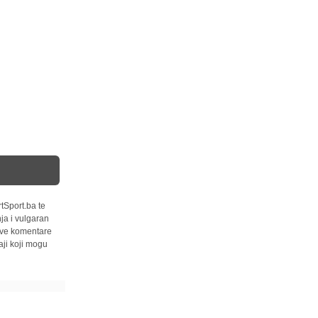
tSport.ba te
ja i vulgaran
 sve komentare
ji koji mogu