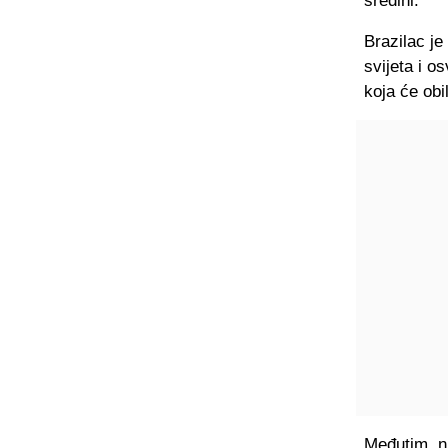
sredini.
Brazilac je
svijeta i o
koja će obi
Međutim, nj