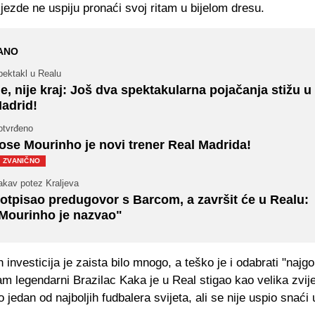
jezde ne uspiju pronaći svoj ritam u bijelom dresu.
ANO
pektakl u Realu
e, nije kraj: Još dva spektakularna pojačanja stižu u
adrid!
otvrđeno
ose Mourinho je novi trener Real Madrida!
ZVANIČNO
akav potez Kraljeva
otpisao predugovor s Barcom, a završit će u Realu:
Mourinho je nazvao"
investicija je zaista bilo mnogo, a teško je i odabrati "najgo
am legendarni Brazilac Kaka je u Real stigao kao velika zvij
o jedan od najboljih fudbalera svijeta, ali se nije uspio snaći