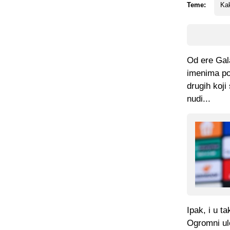
Teme:
Ka
Od ere Gal
imenima po
drugih koji 
nudi...
Ipak, i u t
Ogromni ulo