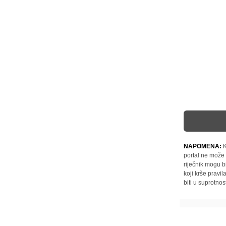
NAPOMENA:
K
portal ne može 
riječnik mogu b
koji krše pravi
biti u suprotnos