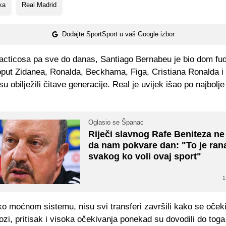
ka
Real Madrid
Dodajte SportSport u vaš Google izbor
acticosa pa sve do danas, Santiago Bernabeu je bio dom fu
put Zidanea, Ronalda, Beckhama, Figa, Cristiana Ronalda i
su obilježili čitave generacije. Real je uvijek išao po najbolje
Oglasio se Španac
Riječi slavnog Rafe Beniteza ne
da nam pokvare dan: "To je ran
svakog ko voli ovaj sport"
1
ako moćnom sistemu, nisu svi transferi završili kako se oček
zi, pritisak i visoka očekivanja ponekad su dovodili do toga