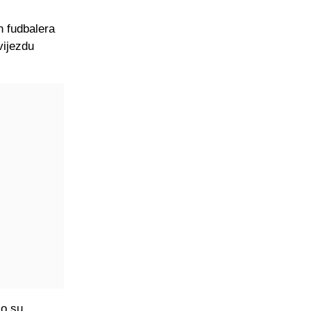
h fudbalera
vijezdu
ko su