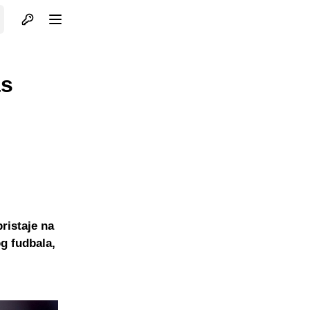
Otvori profil
Otvori meni
as
pristaje na
g fudbala,