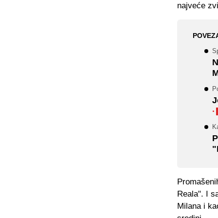
najveće zvi
POVEZ
S
N
M
P
J
·
K
P
"
Promašenih 
Reala". I s
Milana i ka