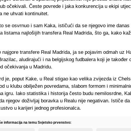
klub očekivali. Česte povrede i jaka konkurencija u ekipi utje
a ne uhvati kontinuitet.
to se osvrnuo i sam Kaka, ističući da se njegovo ime danas
na listama najlošijih transfera Real Madrida, što ga, kako ka
.
te najgore transfere Real Madrida, ja se pojavim odmah uz H
Brazilac, aludirajući i na belgijskog fudbalera koji je također 
od očekivanja u Madridu.
 je, poput Kake, u Real stigao kao velika zvijezda iz Chelse
iod u klubu obilježen povredama, slabom formom i minimaln
a igru. Iako statistika i historija često budu nemilosrdne, K
a njegov doživljaj boravka u Realu nije negativan. Ističe da j
ustvo u karijeri jednog profesionalca.
iše informacija na temu Svjetsko prvenstvo: