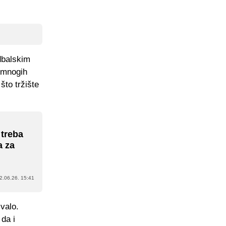
dbalskim
 mnogih
 što tržište
 treba
a za
2.06.26. 15:41
ivalo.
 da i