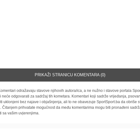
PRIKAŽI STRANICU KOMENTARA (0)
omentari odražavaju stavove njihovih autora/ica, a ne nužno i stavove portala Spor
i neće odgovarati za sadržaj tih kometara. Komentari koji sadrže vrijeđanja, psovan
iti uklonjeni bez najave i objašnjenja, ali to ne obavezuje SportSport.ba da obriše
la. Čitanjem prihvatate mogućnost da među komentarima mogu biti pronađeni sadrža
ti sa vašim uvjerenjima.