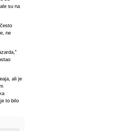
cale su na
 često
že, ne
azarda,”
ostao
aja, ali je
im
aka
e to bilo