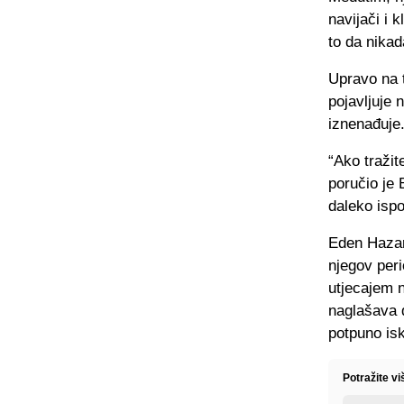
navijači i 
to da nikad
Upravo na 
pojavljuje 
iznenađuje
“Ako traži
poručio je 
daleko isp
Eden Hazard
njegov per
utjecajem n
naglašava d
potpuno isk
Potražite v