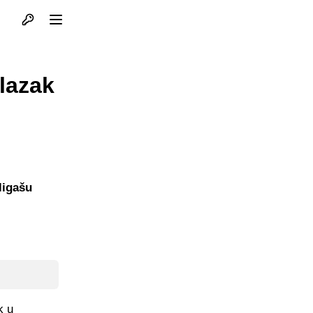
Otvori profil
Otvori meni
lazak
ligašu
k u