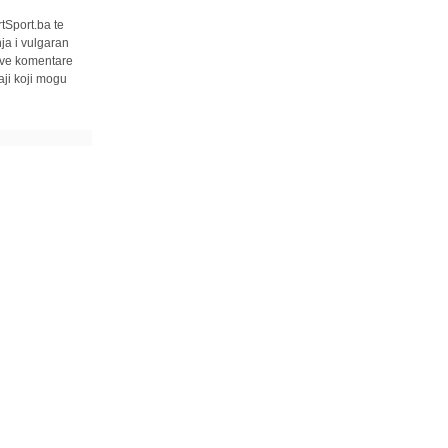
tSport.ba te
ja i vulgaran
 sve komentare
ji koji mogu