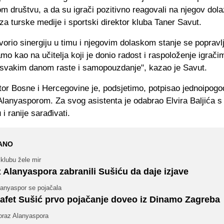
m društvu, a da su igrači pozitivno reagovali na njegov dol
 za turske medije i sportski direktor kluba Taner Savut.
tvorio sinergiju u timu i njegovim dolaskom stanje se popravl
mo kao na učitelja koji je donio radost i raspoloženje igrači
svakim danom raste i samopouzdanje", kazao je Savut.
tor Bosne i Hercegovine je, podsjetimo, potpisao jednoipogod
lanyasporom. Za svog asistenta je odabrao Elvira Baljića s 
 i ranije sarađivati.
ANO
klubu žele mir
z Alanyaspora zabranili Sušiću da daje izjave
lanyaspor se pojačala
afet Sušić prvo pojačanje doveo iz Dinamo Zagreba
oraz Alanyaspora