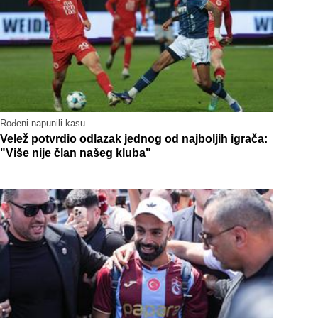
Rođeni napunili kasu
Velež potvrdio odlazak jednog od najboljih igrača:
"Više nije član našeg kluba"