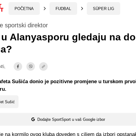
POČETNA
FUDBAL
SÜPER LIG
e sportski direktor
u Alanyasporu gledaju na do
ća?
:45,
feta Sušića donio je pozitivne promjene u turskom prvo
ru.
et Sušić
Dodajte SportSport u vaš Google izbor
je na kormilo ovog kluba doveden s ciljem da izbori opstana