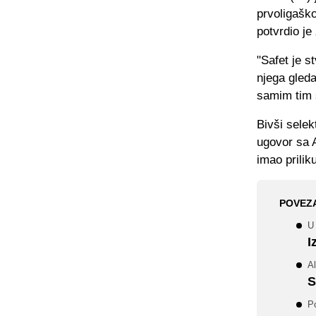
prvoligaško
potvrdio je
"Safet je s
njega gleda
samim tim 
Bivši selek
ugovor sa A
imao priliku
POVEZ
U 
I
A
S
P