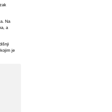
azak
ja. Na
ma, a
išnji
kojim je