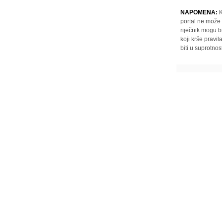
NAPOMENA:
K
portal ne može 
riječnik mogu b
koji krše pravi
biti u suprotnos