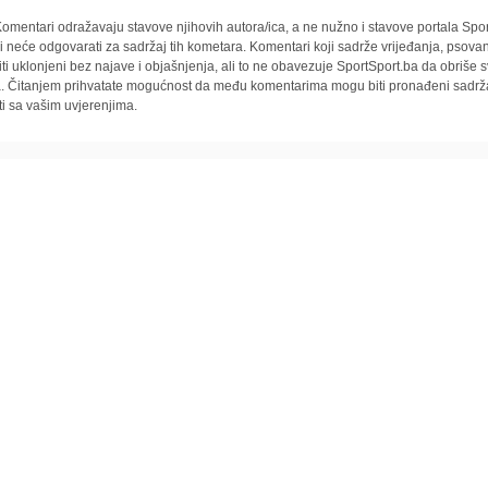
omentari odražavaju stavove njihovih autora/ica, a ne nužno i stavove portala Spor
i neće odgovarati za sadržaj tih kometara. Komentari koji sadrže vrijeđanja, psovan
iti uklonjeni bez najave i objašnjenja, ali to ne obavezuje SportSport.ba da obriše
la. Čitanjem prihvatate mogućnost da među komentarima mogu biti pronađeni sadrža
ti sa vašim uvjerenjima.