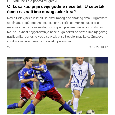
U FSBiH ne žele ponavljati grešku
Cirkusa kao prije dvije godine neće biti: U četvrtak
ćemo saznati ime novog selektora?
Ivaylo Petev, neće više biti selektor našeg nacionalnog tima. Bugarskom
stručnjaku i službeno za nekoliko dana ističe ugovor koji ukoliko u
narednih par dana se ne dogodi potpuni preokret, neće biti produžen.
No, bh. javnost najvjerovatnije neće dugo čekati da sazna ime njegovog
nasljednika, odnosno već u četvrtak bi se trebalo znati ko će Zmajeve
voditi u kvalifikacijama za Evropsko prvenstvo.
15
25.12.22. 13:17