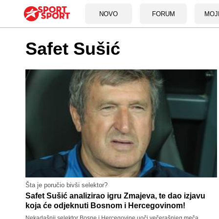
NOVO
FORUM
MOJ
Safet Sušić
Šta je poručio bivši selektor?
Safet Sušić analizirao igru Zmajeva, te dao izjavu
koja će odjeknuti Bosnom i Hercegovinom!
Nekadašnji selektor Bosne i Hercegovine uoči večerašnjeg meča