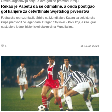
Odveo Jugoslaviju dalje, a ove godine predvodi Srbiju
Rekao je Papetu da se odmakne, a onda postigao
gol karijere za četvrtfinale Svjetskog prvenstva
Fudbalsku reprezentaciju Srbije na Mundijalu u Kataru sa selektorske
klupe predvodit će legendarni Dragan Stojković - Piksi koji je kao igrač
nastupio u jednoj historijskoj utakmici na Mundijalima.
4
16.11.22. 20:20