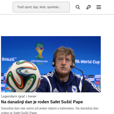
Otvori profil
Pretraga
Otvori
Legendarni igrač i trener
Na današnji dan je rođen Safet Sušić Pape
Današnji dan nije samo još jedan datum u kalendaru. Na današnji dan
rođen je Safet Sušić Pape.