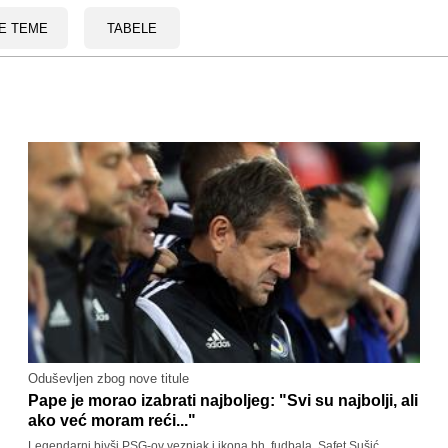
E TEME
TABELE
Oduševljen zbog nove titule
Pape je morao izabrati najboljeg: "Svi su najbolji, ali
ako već moram reći..."
Legendarni bivši PSG-ov veznjak i ikona bh. fudbala, Safet Sušić,