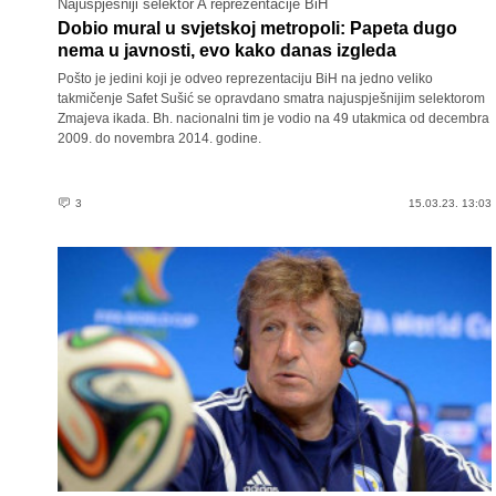
Najuspješniji selektor A reprezentacije BiH
Dobio mural u svjetskoj metropoli: Papeta dugo
nema u javnosti, evo kako danas izgleda
Pošto je jedini koji je odveo reprezentaciju BiH na jedno veliko
takmičenje Safet Sušić se opravdano smatra najuspješnijim selektorom
Zmajeva ikada. Bh. nacionalni tim je vodio na 49 utakmica od decembra
2009. do novembra 2014. godine.
3
15.03.23. 13:03