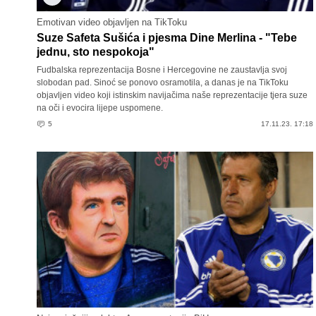
Emotivan video objavljen na TikToku
Suze Safeta Sušića i pjesma Dine Merlina - "Tebe
jednu, sto nespokoja"
Fudbalska reprezentacija Bosne i Hercegovine ne zaustavlja svoj
slobodan pad. Sinoć se ponovo osramotila, a danas je na TikToku
objavljen video koji istinskim navijačima naše reprezentacije tjera suze
na oči i evocira lijepe uspomene.
5
17.11.23. 17:18