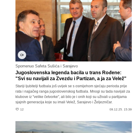
Spomenuo Safeta Sušića i Sarajevo
Jugoslovenska legenda bacila u trans Rođene:
"Svi su navijali za Zvezdu i Partizan, a ja za Velež"
Stariji ljubitelji fudbala još uvijek se s osmijehom sjećaju perioda prije
rata i najjačeg ranga jugoslovenskog fudbala. Mnogi su tada navijali za
klubove iz "velike četvorke", ali bilo je i onih koji su uživali u partijama
sjajnih generacija koje su imali Velež, Sarajevo i Željezničar.
12
09.12.25. 15:39