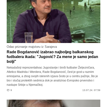
Odao priznanje majstoru iz Sarajeva
Rade Bogdanović izabrao najboljeg balkanskog
fudbalera ikada: "Jugović? Za mene je samo jedan
bolji"
Nekadašnji reprezentativac Jugoslavije i bivši fudbaler Željezničara,
Atletico Madrida i Werdera, Rade Bogdanović, čest je gost u raznim
emisijama, a zbog svojih iskrenih izjava često je u centru pažnje, što je
bio i slučaj proteklih sedmica dok je analizirao Evropsko prvenstvo i
nastupe Srbije u Njemačkoj.
9
13.07.24. 07:59