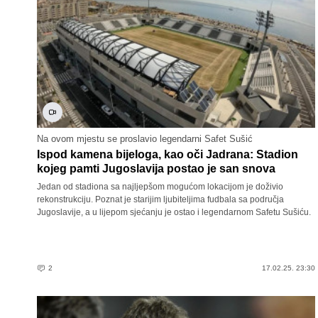
Na ovom mjestu se proslavio legendarni Safet Sušić
Ispod kamena bijeloga, kao oči Jadrana: Stadion
kojeg pamti Jugoslavija postao je san snova
Jedan od stadiona sa najljepšom mogućom lokacijom je doživio
rekonstrukciju. Poznat je starijim ljubiteljima fudbala sa područja
Jugoslavije, a u lijepom sjećanju je ostao i legendarnom Safetu Sušiću.
2
17.02.25. 23:30