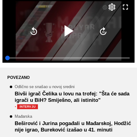
POVEZANO
Odlično se snašao u novoj sredini
Bivši igrač Čelika u lovu na trofej: "Šta će sada
igrači u BiH? Smiješno, ali istinito"
·
INTERVJU
Mađarska
Beširović i Jurina pogađali u Mađarskoj, Hodžić
nije igrao, Bureković izašao u 41. minuti