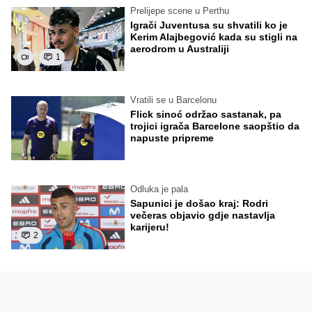
Prelijepe scene u Perthu
Igrači Juventusa su shvatili ko je
Kerim Alajbegović kada su stigli na
aerodrom u Australiji
1
Vratili se u Barcelonu
Flick sinoć održao sastanak, pa
trojici igrača Barcelone saopštio da
napuste pripreme
Odluka je pala
Sapunici je došao kraj: Rodri
večeras objavio gdje nastavlja
karijeru!
2