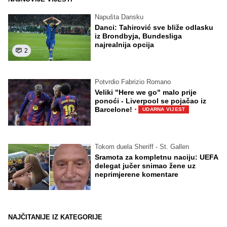
Napušta Dansku
Danci: Tahirović sve bliže odlasku
iz Brondbyja, Bundesliga
najrealnija opcija
2
Potvrdio Fabrizio Romano
Veliki "Here we go" malo prije
ponoći - Liverpool se pojačao iz
·
Barcelone!
UDARNA VIJEST
Tokom duela Sheriff - St. Gallen
Sramota za kompletnu naciju: UEFA
delegat jučer snimao žene uz
neprimjerene komentare
NAJČITANIJE IZ KATEGORIJE