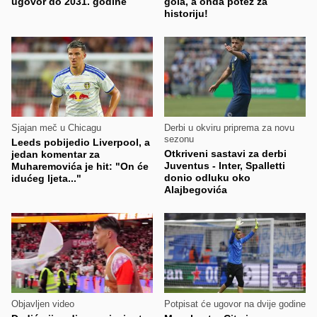
ugovor do 2031. godine
gola, a onda potez za
historiju!
Sjajan meč u Chicagu
Derbi u okviru priprema za novu
sezonu
Leeds pobijedio Liverpool, a
Otkriveni sastavi za derbi
jedan komentar za
Juventus - Inter, Spalletti
Muharemovića je hit: "On će
donio odluku oko
idućeg ljeta..."
Alajbegovića
Objavljen video
Potpisat će ugovor na dvije godine