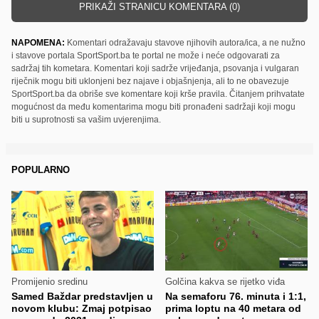
PRIKAŽI STRANICU KOMENTARA (0)
NAPOMENA:
Komentari odražavaju stavove njihovih autora/ica, a ne nužno
i stavove portala SportSport.ba te portal ne može i neće odgovarati za
sadržaj tih kometara. Komentari koji sadrže vrijeđanja, psovanja i vulgaran
riječnik mogu biti uklonjeni bez najave i objašnjenja, ali to ne obavezuje
SportSport.ba da obriše sve komentare koji krše pravila. Čitanjem prihvatate
mogućnost da među komentarima mogu biti pronađeni sadržaji koji mogu
biti u suprotnosti sa vašim uvjerenjima.
POPULARNO
Promijenio sredinu
Golčina kakva se rijetko viđa
Samed Baždar predstavljen u
Na semaforu 76. minuta i 1:1,
novom klubu: Zmaj potpisao
prima loptu na 40 metara od