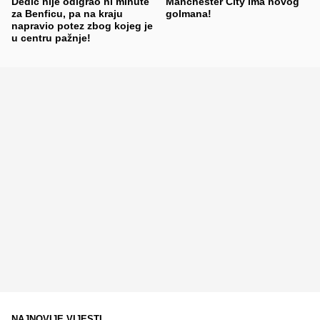
Dedić nije odigrao ni minute
Manchester City ima novog
za Benficu, pa na kraju
golmana!
napravio potez zbog kojeg je
u centru pažnje!
NAJNOVIJE VIJESTI