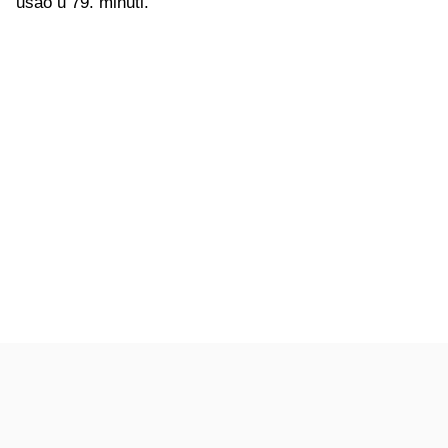
ušao u 79. minuti.