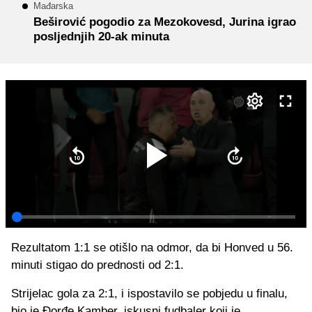
Mađarska
Beširović pogodio za Mezokovesd, Jurina igrao
posljednjih 20-ak minuta
Rezultatom 1:1 se otišlo na odmor, da bi Honved u 56.
minuti stigao do prednosti od 2:1.
Strijelac gola za 2:1, i ispostavilo se pobjedu u finalu,
bio je Đorđe Kamber, iskusni fudbaler koji je