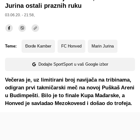
Jurina ostali praznih ruku
03.06.20. - 21:58,
Teme:
Đorđe Kamber
FC Honved
Marin Jurina
Dodajte SportSport u vaš Google izbor
Večeras je, uz limitirani broj navijača na tribinama,
odigran prvi takmičarski meč na novoj Puškaš Areni
u Budimpešti. Bilo je to finale Kupa Mađarske, a
Honved je savladao Mezokovesd i došao do trofeja.