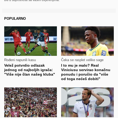
POPULARNO
Rođeni napunili kasu
Čeka se rasplet velike sage
Velež potvrdio odlazak
I to mu je malo? Real
jednog od najboljih igrača:
Viniciusu servirao konačnu
"Više nije član našeg kluba"
ponudu i poručio da "više
od toga nećeš dobiti"