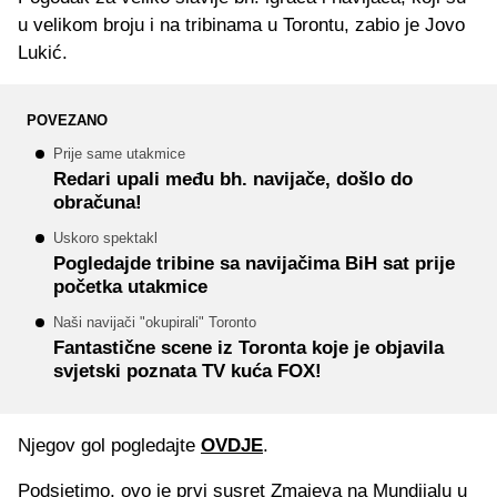
u velikom broju i na tribinama u Torontu, zabio je Jovo
Lukić.
POVEZANO
Prije same utakmice
Redari upali među bh. navijače, došlo do
obračuna!
Uskoro spektakl
Pogledajde tribine sa navijačima BiH sat prije
početka utakmice
Naši navijači "okupirali" Toronto
Fantastične scene iz Toronta koje je objavila
svjetski poznata TV kuća FOX!
Njegov gol pogledajte
OVDJE
.
Podsjetimo, ovo je prvi susret Zmajeva na Mundijalu u