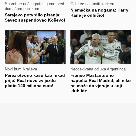
Susret se neće igrati sigurno pred
Gdje će nastaviti karijeru
domaćom publikom
Njemačka na nogama: Harry
Sarajevo potvrdilo pisanja:
Kane je odlučio!
Savez suspendovao Koševo!
Novi bum Kraljeva
Neočekivana odluka Argentinca
Perez otvorio kasu kao nikad
Franco Mastantuono
prije: Real novu zvijezdu
napušta Real Madrid, ali niko
platio 140 miliona eura!
ne može da vjeruje u koji
klub ide