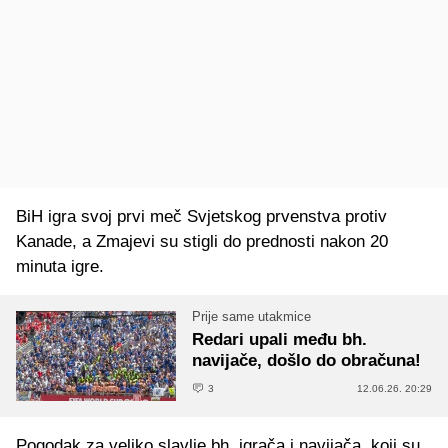
BiH igra svoj prvi meč Svjetskog prvenstva protiv
Kanade, a Zmajevi su stigli do prednosti nakon 20
minuta igre.
Prije same utakmice
Redari upali među bh.
navijače, došlo do obračuna!
3
12.06.26. 20:29
Pogodak za veliko slavlje bh. igrača i navijača, koji su