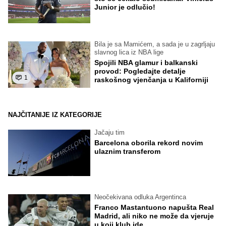
Junior je odlučio!
Bila je sa Mamićem, a sada je u zagrljaju
slavnog lica iz NBA lige
Spojili NBA glamur i balkanski
provod: Pogledajte detalje
1
raskošnog vjenčanja u Kaliforniji
NAJČITANIJE IZ KATEGORIJE
Jačaju tim
Barcelona oborila rekord novim
ulaznim transferom
Neočekivana odluka Argentinca
Franco Mastantuono napušta Real
Madrid, ali niko ne može da vjeruje
u koji klub ide