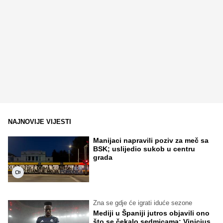
NAJNOVIJE VIJESTI
Manijaci napravili poziv za meč sa
BSK; uslijedio sukob u centru
grada
Zna se gdje će igrati iduće sezone
Mediji u Španiji jutros objavili ono
što se čekalo sedmicama: Vinicius