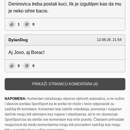
Denirovica treba poslati kuci, lik je izgubljen kao da mu
je neko sihre bacio.
1
0
DylanDog
12.06.26. 21:54
Aj Jovo, aj Borac!
0
0
PRIKAŽI STRANICU KOMENTARA (4)
NAPOMENA:
Komentari odražavaju stavove njihovih autora/ica, a ne nužno
i stavove portala SportSport.ba te portal ne može i neće odgovarati za
sadržaj tih kometara. Komentari koji sadrže vrijeđanja, psovanja i vulgaran
riječnik mogu biti uklonjeni bez najave i objašnjenja, ali to ne obavezuje
SportSport.ba da obriše sve komentare koji krše pravila. Čitanjem prihvatate
mogućnost da među komentarima mogu biti pronađeni sadržaji koji mogu
biti u suprotnosti sa vašim uvjerenjima.