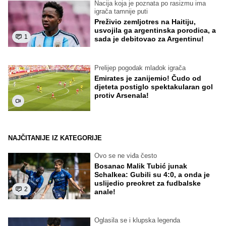
Nacija koja je poznata po rasizmu ima
igrača tamnije puti
Preživio zemljotres na Haitiju,
usvojila ga argentinska porodica, a
1
sada je debitovao za Argentinu!
Prelijep pogodak mladok igrača
Emirates je zanijemio! Čudo od
djeteta postiglo spektakularan gol
protiv Arsenala!
NAJČITANIJE IZ KATEGORIJE
Ovo se ne viđa često
Bosanac Malik Tubić junak
Schalkea: Gubili su 4:0, a onda je
uslijedio preokret za fudbalske
2
anale!
Oglasila se i klupska legenda