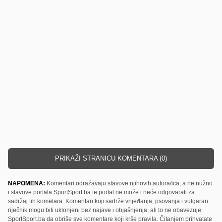
PRIKAŽI STRANICU KOMENTARA (0)
NAPOMENA:
Komentari odražavaju stavove njihovih autora/ica, a ne nužno
i stavove portala SportSport.ba te portal ne može i neće odgovarati za
sadržaj tih kometara. Komentari koji sadrže vrijeđanja, psovanja i vulgaran
riječnik mogu biti uklonjeni bez najave i objašnjenja, ali to ne obavezuje
SportSport.ba da obriše sve komentare koji krše pravila. Čitanjem prihvatate