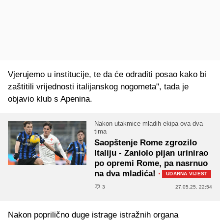
Vjerujemo u institucije, te da će odraditi posao kako bi
zaštitili vrijednosti italijanskog nogometa", tada je
objavio klub s Apenina.
Nakon utakmice mladih ekipa ova dva
tima
Saopštenje Rome zgrozilo
Italiju - Zaniolo pijan urinirao
po opremi Rome, pa nasrnuo
na dva mladića!
·
UDARNA VIJEST
3
27.05.25. 22:54
Nakon poprilično duge istrage istražnih organa