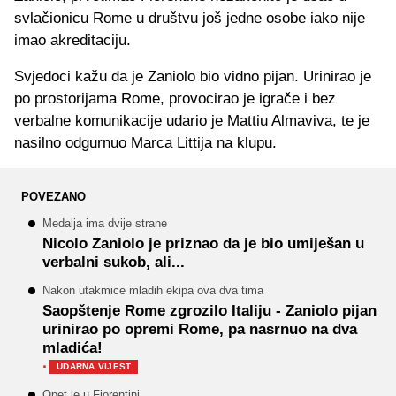
svlačionicu Rome u društvu još jedne osobe iako nije
imao akreditaciju.
Svjedoci kažu da je Zaniolo bio vidno pijan. Urinirao je
po prostorijama Rome, provocirao je igrače i bez
verbalne komunikacije udario je Mattiu Almaviva, te je
nasilno odgurnuo Marca Littija na klupu.
POVEZANO
Medalja ima dvije strane
Nicolo Zaniolo je priznao da je bio umiješan u
verbalni sukob, ali...
Nakon utakmice mladih ekipa ova dva tima
Saopštenje Rome zgrozilo Italiju - Zaniolo pijan
urinirao po opremi Rome, pa nasrnuo na dva
mladića!
·
UDARNA VIJEST
Opet je u Fiorentini