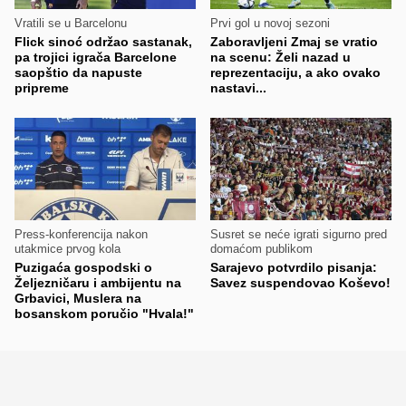
Vratili se u Barcelonu
Prvi gol u novoj sezoni
Flick sinoć održao sastanak,
Zaboravljeni Zmaj se vratio
pa trojici igrača Barcelone
na scenu: Želi nazad u
saopštio da napuste
reprezentaciju, a ako ovako
pripreme
nastavi...
Press-konferencija nakon
Susret se neće igrati sigurno pred
utakmice prvog kola
domaćom publikom
Puzigaća gospodski o
Sarajevo potvrdilo pisanja:
Željezničaru i ambijentu na
Savez suspendovao Koševo!
Grbavici, Muslera na
bosanskom poručio "Hvala!"