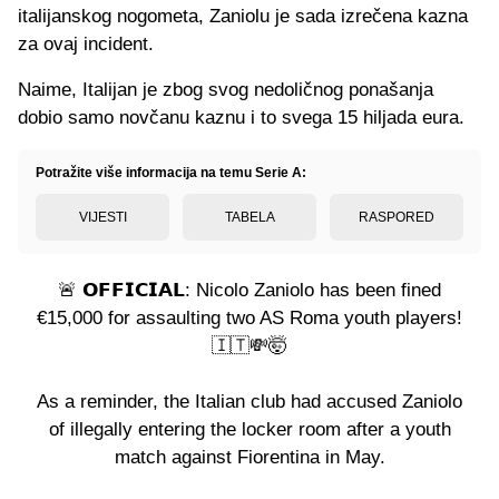
italijanskog nogometa, Zaniolu je sada izrečena kazna
za ovaj incident.
Naime, Italijan je zbog svog nedoličnog ponašanja
dobio samo novčanu kaznu i to svega 15 hiljada eura.
Potražite više informacija na temu Serie A:
VIJESTI
TABELA
RASPORED
🚨 𝗢𝗙𝗙𝗜𝗖𝗜𝗔𝗟: Nicolo Zaniolo has been fined
€15,000 for assaulting two AS Roma youth players!
🇮🇹💸🤯
As a reminder, the Italian club had accused Zaniolo
of illegally entering the locker room after a youth
match against Fiorentina in May.