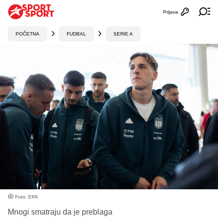
Prijava
Otvori profi
Ot
POČETNA
FUDBAL
SERIE A
Foto: EPA
Mnogi smatraju da je preblaga