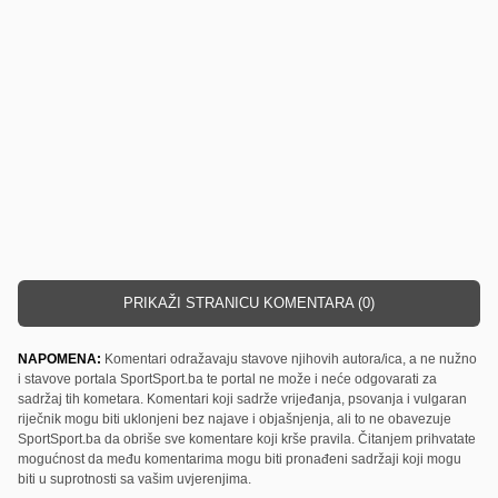
PRIKAŽI STRANICU KOMENTARA (0)
NAPOMENA:
Komentari odražavaju stavove njihovih autora/ica, a ne nužno
i stavove portala SportSport.ba te portal ne može i neće odgovarati za
sadržaj tih kometara. Komentari koji sadrže vrijeđanja, psovanja i vulgaran
riječnik mogu biti uklonjeni bez najave i objašnjenja, ali to ne obavezuje
SportSport.ba da obriše sve komentare koji krše pravila. Čitanjem prihvatate
mogućnost da među komentarima mogu biti pronađeni sadržaji koji mogu
biti u suprotnosti sa vašim uvjerenjima.