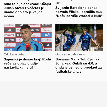
eura
Niko to nije očekivao: Očajni
Zvijezda Barcelone danas
Julian Alvarez večeras je
nazvala Flicka i poručila mu:
uradio ono što je valjda i
"Neću se više vraćati u klub"
morao
Odluka je pala
Ovo se ne viđa često
Sapunici je došao kraj: Rodri
Bosanac Malik Tubić junak
večeras objavio gdje
Schalkea: Gubili su 4:0, a
nastavlja karijeru!
onda je uslijedio preokret za
fudbalske anale!