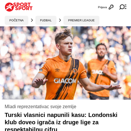
Prijava
Otvori profi
Ot
POČETNA
FUDBAL
PREMIER LEAGUE
Mladi reprezentativac svoje zemlje
Turski vlasnici napunili kasu: Londonski
klub doveo igrača iz druge lige za
respektabilnu cifru