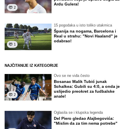
Ardu Gulera!
2
15 pogodaka u isto toliko utakmica
Španija na nogama, Barcelona i
Real u strahu: "Novi Haaland" je
odabrao!
1
NAJČITANIJE IZ KATEGORIJE
Ovo se ne viđa često
Bosanac Malik Tubić junak
Schalkea: Gubili su 4:0, a onda je
uslijedio preokret za fudbalske
2
anale!
Oglasila se i klupska legenda
Del Piero gledao Alajbegovića:
"Mislim da za tim nema potrebe"