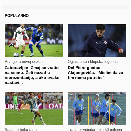
POPULARNO
Prvi gol u novoj sezoni
Oglasila se i klupska legenda
Zaboravljeni Zmaj se vratio
Del Piero gledao
na scenu: Želi nazad u
Alajbegovića: "Mislim da za
reprezentaciju, a ako ovako
tim nema potrebe"
nastavi...
Sada se čeka rasplet
Transfer vrijedan oko 50 miliona