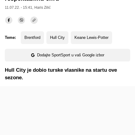
11.07.22. - 15:41,
Haris Zilić
Teme:
Brentford
Hull City
Keane Lewis-Potter
Dodajte SportSport u vaš Google izbor
Hull City je dobio turske vlasnike na startu ove
sezone.