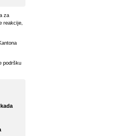
ja za
e reakcije,
 Kantona
je podršku
i kada
a