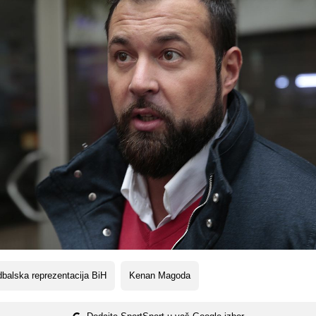
balska reprezentacija BiH
Kenan Magoda