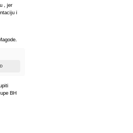
 , jer
taciju i
 Magode.
ED
piti
grupe BH