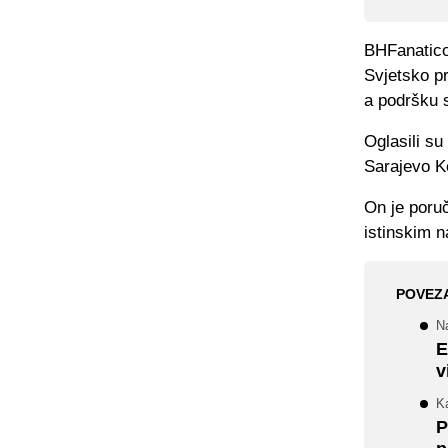
BHFanaticos
Svjetsko pr
a podršku s
Oglasili su
Sarajevo 
On je poruč
istinskim 
POVEZ
Na
E
v
Ka
P