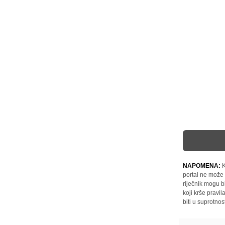
NAPOMENA:
K
portal ne može 
riječnik mogu b
koji krše pravi
biti u suprotnos