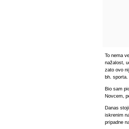
To nema vez
nažalost, u
zato ovo ni
bh. sporta.
Bio sam pi
Novcem, po
Danas stoj
iskrenim na
pripadne n