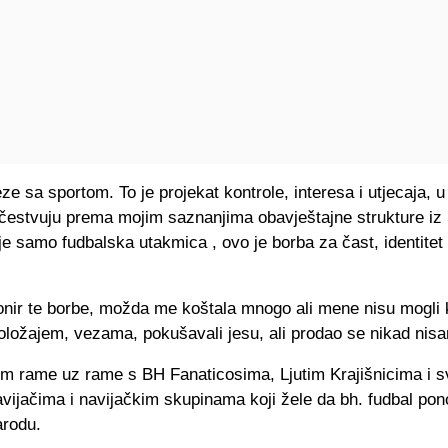
e sa sportom. To je projekat kontrole, interesa i utjecaja, 
čestvuju prema mojim saznanjima obavještajne strukture iz S
je samo fudbalska utakmica , ovo je borba za čast, identitet
onir te borbe, možda me koštala mnogo ali mene nisu mogli k
ložajem, vezama, pokušavali jesu, ali prodao se nikad nis
im rame uz rame s BH Fanaticosima, Ljutim Krajišnicima i 
vijačima i navijačkim skupinama koji žele da bh. fudbal po
arodu.