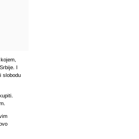
u kojem,
rbije. I
 i slobodu
upiti.
am.
svim
novo