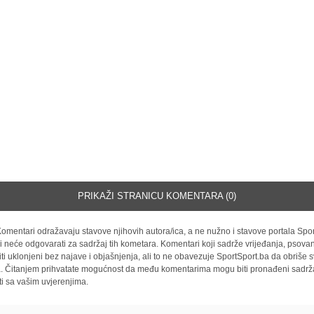
PRIKAŽI STRANICU KOMENTARA (0)
omentari odražavaju stavove njihovih autora/ica, a ne nužno i stavove portala Spor
i neće odgovarati za sadržaj tih kometara. Komentari koji sadrže vrijeđanja, psovan
iti uklonjeni bez najave i objašnjenja, ali to ne obavezuje SportSport.ba da obriše
la. Čitanjem prihvatate mogućnost da među komentarima mogu biti pronađeni sadrža
ti sa vašim uvjerenjima.