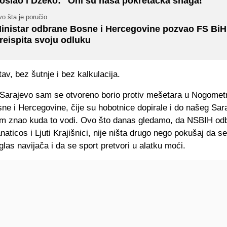
oslao i Džeko: "Oni su naša pokretačka snaga!"
o šta je poručio
inistar odbrane Bosne i Hercegovine pozvao FS BiH
reispita svoju odluku
tav, bez šutnje i bez kalkulacija.
Sarajevo sam se otvoreno borio protiv mešetara u Nogome
e i Hercegovine, čije su hobotnice dopirale i do našeg Sara
m znao kuda to vodi. Ovo što danas gledamo, da NSBIH odbi
aticos i Ljuti Krajišnici, nije ništa drugo nego pokušaj da se
glas navijača i da se sport pretvori u alatku moći.