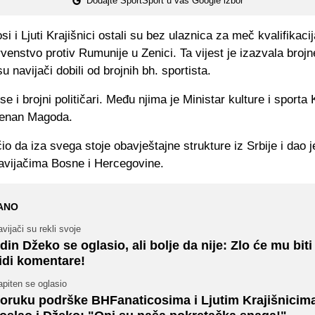
Dodajte SportSport u vaš Google izbor
i i Ljuti Krajišnici ostali su bez ulaznica za meč kvalifikaci
venstvo protiv Rumunije u Zenici. Ta vijest je izazvala brojn
u navijači dobili od brojnih bh. sportista.
 se i brojni političari. Među njima je Ministar kulture i sporta
Kenan Magoda.
io da iza svega stoje obavještajne strukture iz Srbije i dao 
navijačima Bosne i Hercegovine.
ANO
vijači su rekli svoje
din Džeko se oglasio, ali bolje da nije: Zlo će mu bit
idi komentare!
piten se oglasio
oruku podrške BHFanaticosima i Ljutim Krajišnicim