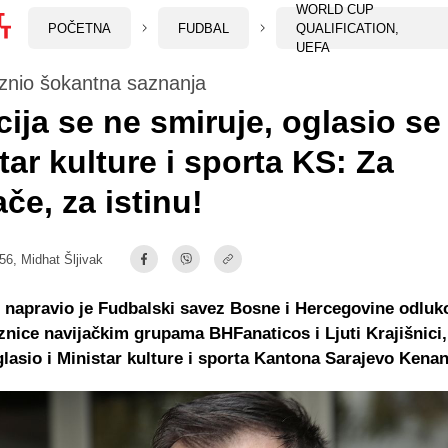
WORLD CUP
POČETNA
FUDBAL
QUALIFICATION,
UEFA
znio šokantna saznanja
cija se ne smiruje, oglasio se 
tar kulture i sporta KS: Za
ače, za istinu!
:56,
Midhat Šljivak
 napravio je Fudbalski savez Bosne i Hercegovine odlu
znice navijačkim grupama BHFanaticos i Ljuti Krajišnici,
lasio i Ministar kulture i sporta Kantona Sarajevo Kena