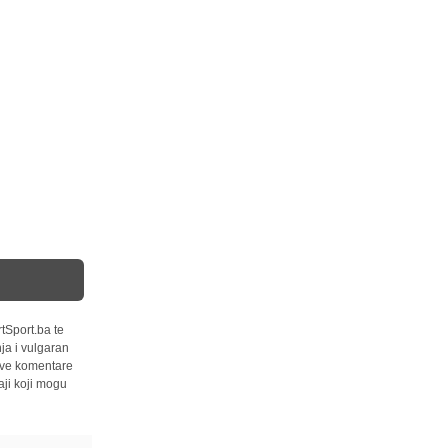
tSport.ba te
ja i vulgaran
 sve komentare
ji koji mogu