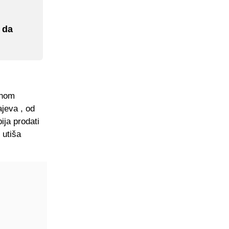
 da
tnom
jeva , od
ja prodati
 utiša