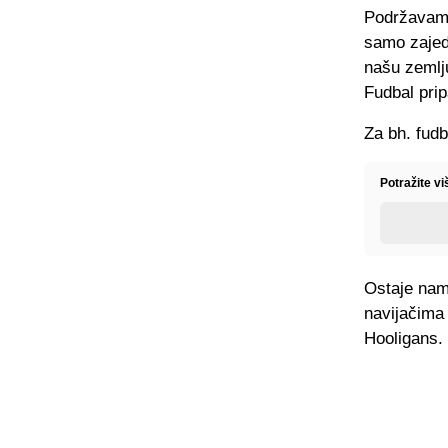
Podržavam 
samo zajed
našu zemlj
Fudbal pri
Za bh. fud
Potražite vi
Ostaje nam 
navijačima
Hooligans.