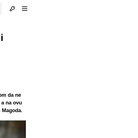
Otvori profil
Otvori meni
i
kom da ne
 a na ovu
n Magoda.