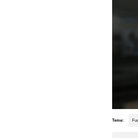
Teme:
Fud