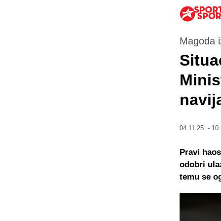
Magoda i
Situa
Minis
navij
04.11.25. - 10
Pravi haos
odobri ula
temu se og