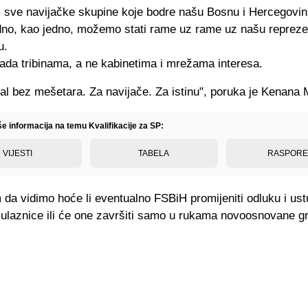
sve navijačke skupine koje bodre našu Bosnu i Hercegovinu
no, kao jedno, možemo stati rame uz rame uz našu reprezen
u.
pada tribinama, a ne kabinetima i mrežama interesa.
bal bez mešetara. Za navijače. Za istinu", poruka je Kenana
še informacija na temu Kvalifikacije za SP:
VIJESTI
TABELA
RASPOR
da vidimo hoće li eventualno FSBiH promijeniti odluku i ustu
 ulaznice ili će one završiti samo u rukama novoosnovane 