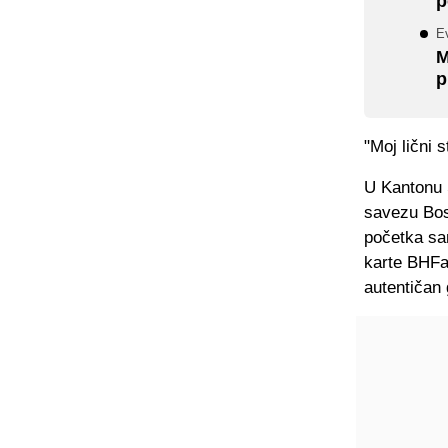
p
Ev
M
p
"Moj lični s
U Kantonu 
savezu Bosn
početka sa
karte BHFan
autentičan 