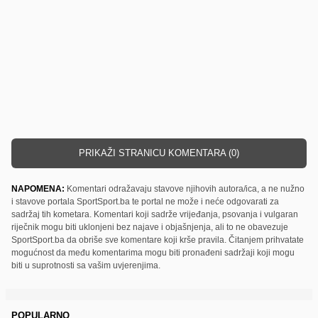
PRIKAŽI STRANICU KOMENTARA (0)
NAPOMENA:
Komentari odražavaju stavove njihovih autora/ica, a ne nužno
i stavove portala SportSport.ba te portal ne može i neće odgovarati za
sadržaj tih kometara. Komentari koji sadrže vrijeđanja, psovanja i vulgaran
riječnik mogu biti uklonjeni bez najave i objašnjenja, ali to ne obavezuje
SportSport.ba da obriše sve komentare koji krše pravila. Čitanjem prihvatate
mogućnost da među komentarima mogu biti pronađeni sadržaji koji mogu
biti u suprotnosti sa vašim uvjerenjima.
POPULARNO