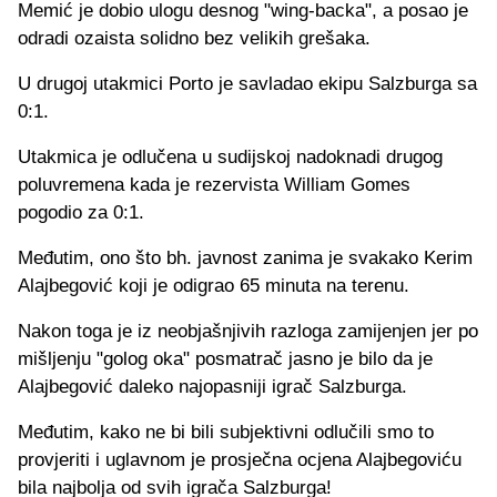
Memić je dobio ulogu desnog "wing-backa", a posao je
odradi ozaista solidno bez velikih grešaka.
U drugoj utakmici Porto je savladao ekipu Salzburga sa
0:1.
Utakmica je odlučena u sudijskoj nadoknadi drugog
poluvremena kada je rezervista William Gomes
pogodio za 0:1.
Međutim, ono što bh. javnost zanima je svakako Kerim
Alajbegović koji je odigrao 65 minuta na terenu.
Nakon toga je iz neobjašnjivih razloga zamijenjen jer po
mišljenju "golog oka" posmatrač jasno je bilo da je
Alajbegović daleko najopasniji igrač Salzburga.
Međutim, kako ne bi bili subjektivni odlučili smo to
provjeriti i uglavnom je prosječna ocjena Alajbegoviću
bila najbolja od svih igrača Salzburga!