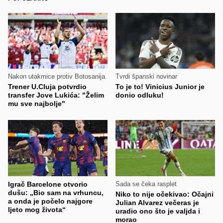
Nakon utakmice protiv Botosanija
Tvrdi španski novinar
Trener U.Cluja potvrdio
To je to! Vinicius Junior je
transfer Jove Lukića: "Želim
donio odluku!
mu sve najbolje"
Igrač Barcelone otvorio
Sada se čeka rasplet
dušu: „Bio sam na vrhuncu,
Niko to nije očekivao: Očajni
a onda je počelo najgore
Julian Alvarez večeras je
ljeto mog života“
uradio ono što je valjda i
morao