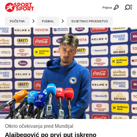
Prijava
Otvori profi
Ot
POČETNA
FUDBAL
SVJETSKO PRVENSTVO
Otkrio očekivanja pred Mundijal
Alajbegović po prvi put iskreno