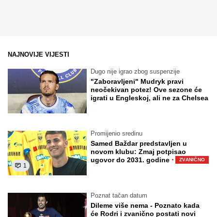
NAJNOVIJE VIJESTI
Dugo nije igrao zbog suspenzije
"Zaboravljeni" Mudryk pravi
neočekivan potez! Ove sezone će
igrati u Engleskoj, ali ne za Chelsea
Promijenio sredinu
Samed Baždar predstavljen u
novom klubu: Zmaj potpisao
·
ugovor do 2031. godine
ZVANIČNO
1
Poznat tačan datum
Dileme više nema - Poznato kada
će Rodri i zvanično postati novi