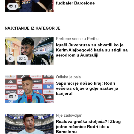
fudbaler Barcelone
1
NAJČITANIJE IZ KATEGORIJE
Prelijepe scene u Perthu
Igrači Juventusa su shvatili ko je
Kerim Alajbegović kada su stigli na
aerodrom u Australiji
1
Odluka je pala
Sapunici je došao kraj: Rodri
večeras objavio gdje nastavlja
karijeru!
2
Nije zadovoljan
Realova greška stoljeća?! Zbog
jedne rečenice Rodri ide u
Barcelonu