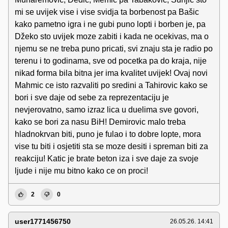
mi se uvijek vise i vise svidja ta borbenost pa Bašic
kako pametno igra i ne gubi puno lopti i borben je, pa
Džeko sto uvijek moze zabiti i kada ne ocekivas, ma o
njemu se ne treba puno pricati, svi znaju sta je radio po
terenu i to godinama, sve od pocetka pa do kraja, nije
nikad forma bila bitna jer ima kvalitet uvijek! Ovaj novi
Mahmic ce isto razvaliti po sredini a Tahirovic kako se
bori i sve daje od sebe za reprezentaciju je
nevjerovatno, samo izraz lica u duelima sve govori,
kako se bori za nasu BiH! Demirovic malo treba
hladnokrvan biti, puno je fulao i to dobre lopte, mora
vise tu biti i osjetiti sta se moze desiti i spreman biti za
reakciju! Katic je brate beton iza i sve daje za svoje
ljude i nije mu bitno kako ce on proci!
2
0
user1771456750
26.05.26. 14:41