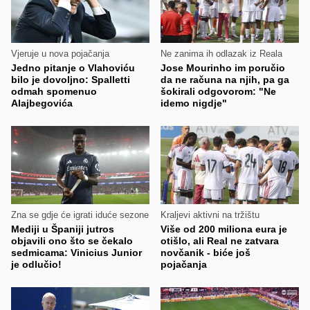
Vjeruje u nova pojačanja
Ne zanima ih odlazak iz Reala
Jedno pitanje o Vlahoviću
Jose Mourinho im poručio
bilo je dovoljno: Spalletti
da ne računa na njih, pa ga
odmah spomenuo
šokirali odgovorom: "Ne
Alajbegovića
idemo nigdje"
Zna se gdje će igrati iduće sezone
Kraljevi aktivni na tržištu
Mediji u Španiji jutros
Više od 200 miliona eura je
objavili ono što se čekalo
otišlo, ali Real ne zatvara
sedmicama: Vinicius Junior
novčanik - biće još
je odlučio!
pojačanja