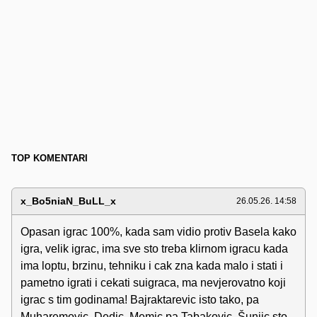
TOP KOMENTARI
x_Bo5niaN_BuLL_x
26.05.26. 14:58
Opasan igrac 100%, kada sam vidio protiv Basela kako
igra, velik igrac, ima sve sto treba klirnom igracu kada
ima loptu, brzinu, tehniku i cak zna kada malo i stati i
pametno igrati i cekati suigraca, ma nevjerovatno koji
igrac s tim godinama! Bajraktarevic isto tako, pa
Muharemovic, Dedic, Memic pa Tabakovic, Šunjic sto