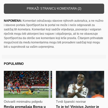
PRIKAŽI STRANICU KOMENTARA (2)
NAPOMENA:
Komentari odražavaju stavove njihovih autora/ica, a ne nužno
i stavove portala SportSport.ba te portal ne može i neće odgovarati za
sadržaj tih kometara. Komentari koji sadrže vrijeđanja, psovanja i vulgaran
riječnik mogu biti uklonjeni bez najave i objašnjenja, ali to ne obavezuje
SportSport.ba da obriše sve komentare koji krše pravila. Čitanjem prihvatate
mogućnost da među komentarima mogu biti pronađeni sadržaji koji mogu
biti u suprotnosti sa vašim uvjerenjima.
POPULARNO
Ostvarili minimalnu pobjedu
Tvrdi španski novinar
Revija promašaja Borca u
To je to! Vinicius Junior je