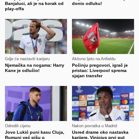
Banjaluci, ali je na korak od
donio odluku!
play-offa
Gdje će nastaviti karijeru
Aktivno ljeto na Anfieldu
Njemačka na nogama: Harry
Počinju pregovori, igrač je
Kane je odlučio!
pristao: Liverpool sprema
sjajan transfer
Odredili cijenu
Nakon povratka u Madrid
Jovo Lukić puni kasu Cluja,
Usred drame oko nastavka
Rumuni već pišu o
karijere, Vinicius prvi put