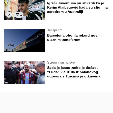
Igrači Juventusa su shvatili ko je
Kerim Alajbegović kada su stigli na
aerodrom u Australiji
1
Jačaju tim
Barcelona oborila rekord novim
ulaznim transferom
Spremni su na sve
Sada je jasno zašto je došao:
"Luda" klauzula iz Salahovog
ugovora s Turcima je otkrivena!