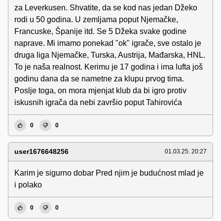
za Leverkusen. Shvatite, da se kod nas jedan Džeko
rodi u 50 godina. U zemljama poput Njemačke,
Francuske, Španije itd. Se 5 Džeka svake godine
naprave. Mi imamo ponekad "ok" igrače, sve ostalo je
druga liga Njemačke, Turska, Austrija, Mađarska, HNL.
To je naša realnost. Kerimu je 17 godina i ima lufta još
godinu dana da se nametne za klupu prvog tima.
Poslje toga, on mora mjenjat klub da bi igro protiv
iskusnih igrača da nebi završio poput Tahirovića
0
0
user1676648256
01.03.25. 20:27
Karim je sigurno dobar Pred njim je budućnost mlad je
i polako
0
0