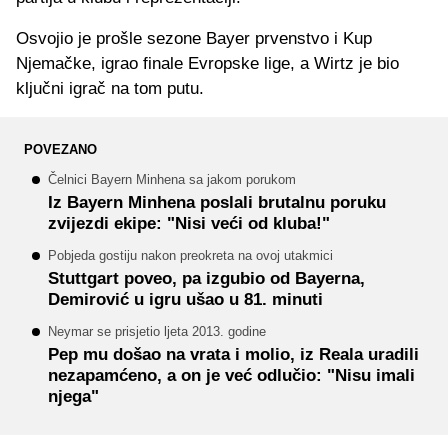
Osvojio je prošle sezone Bayer prvenstvo i Kup
Njemačke, igrao finale Evropske lige, a Wirtz je bio
ključni igrač na tom putu.
POVEZANO
Čelnici Bayern Minhena sa jakom porukom
Iz Bayern Minhena poslali brutalnu poruku
zvijezdi ekipe: "Nisi veći od kluba!"
Pobjeda gostiju nakon preokreta na ovoj utakmici
Stuttgart poveo, pa izgubio od Bayerna,
Demirović u igru ušao u 81. minuti
Neymar se prisjetio ljeta 2013. godine
Pep mu došao na vrata i molio, iz Reala uradili
nezapamćeno, a on je već odlučio: "Nisu imali
njega"