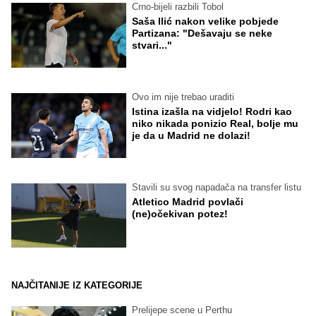
Crno-bijeli razbili Tobol
Saša Ilić nakon velike pobjede
Partizana: "Dešavaju se neke
stvari..."
Ovo im nije trebao uraditi
Istina izašla na vidjelo! Rodri kao
niko nikada ponizio Real, bolje mu
je da u Madrid ne dolazi!
Stavili su svog napadača na transfer listu
Atletico Madrid povlači
(ne)očekivan potez!
NAJČITANIJE IZ KATEGORIJE
Prelijepe scene u Perthu