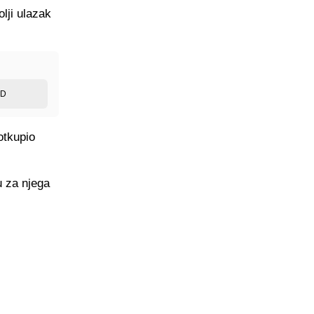
lji ulazak
ED
otkupio
u za njega