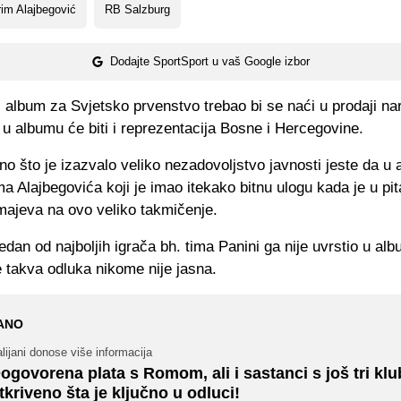
im Alajbegović
RB Salzburg
Dodajte SportSport u vaš Google izbor
 album za Svjetsko prvenstvo trebao bi se naći u prodaji n
u albumu će biti i reprezentacija Bosne i Hercegovine.
o što je izazvalo veliko nezadovoljstvo javnosti jeste da u
 Alajbegovića koji je imao itekako bitnu ulogu kada je u pit
ajeva na ovo veliko takmičenje.
jedan od najboljih igrača bh. tima Panini ga nije uvrstio u al
e takva odluka nikome nije jasna.
ANO
alijani donose više informacija
ogovorena plata s Romom, ali i sastanci s još tri klu
tkriveno šta je ključno u odluci!