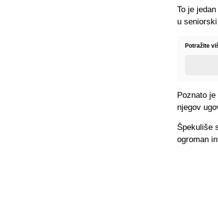
To je jedan
u seniorski
Potražite v
Poznato je
njegov ugov
Špekuliše s
ogroman int