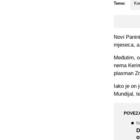
Teme:
Ker
Novi Panini
mjeseca, a 
Međutim, on
nema Kerima
plasman Zm
Iako je on 
Mundijal, t
POVEZ
It
D
o