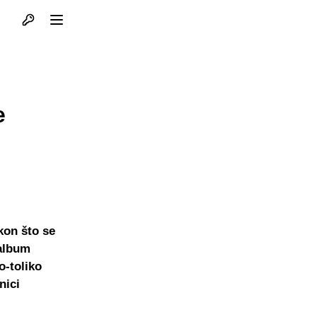
Otvori profil
Otvori meni
e
kon što se
 album
o-toliko
nici