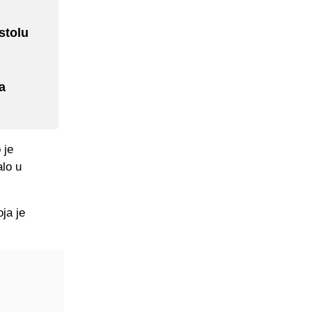
stolu
a
 je
alo u
ja je