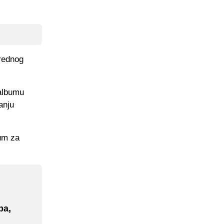
arednog
 albumu
anju
bum za
ba,