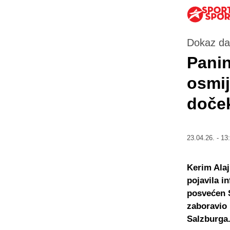
Dokaz da 
Panin
osmij
doček
23.04.26. - 13
Kerim Alaj
pojavila i
posvećen S
zaboravio 
Salzburga