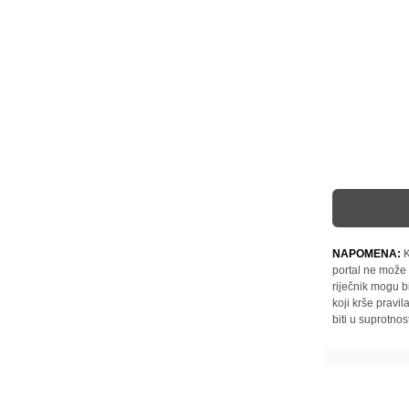
NAPOMENA:
K
portal ne može 
riječnik mogu b
koji krše pravi
biti u suprotnos