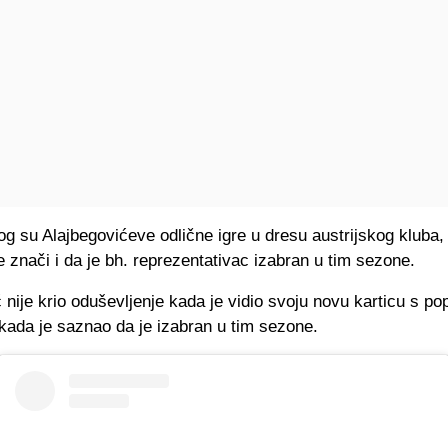
og su Alajbegovićeve odlične igre u dresu austrijskog kluba, 
 znači i da je bh. reprezentativac izabran u tim sezone.
 nije krio oduševljenje kada je vidio svoju novu karticu s po
 i kada je saznao da je izabran u tim sezone.