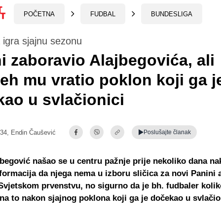
POČETNA
FUDBAL
BUNDESLIGA
igra sjajnu sezonu
i zaboravio Alajbegovića, ali
eh mu vratio poklon koji ga j
ao u svlačionici
:34,
Endin Čaušević
Poslušajte
članak
begović našao se u centru pažnje prije nekoliko dana na
nformacija da njega nema u izboru sličica za novi Panini
vjetskom prvenstvu, no sigurno da je bh. fudbaler kolik
na to nakon sjajnog poklona koji ga je dočekao u svlačio
.