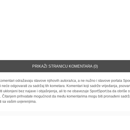
PRIKAŽI STRANICU KOMENTARA (0)
omentari odražavaju stavove njihovih autora/ica, a ne nužno i stavove portala Spor
i neće odgovarati za sadržaj tih kometara. Komentari koji sadrže vrijeđanja, psovan
iti uklonjeni bez najave i objašnjenja, ali to ne obavezuje SportSport.ba da obriše
la. Čitanjem prihvatate mogućnost da među komentarima mogu biti pronađeni sadrža
ti sa vašim uvjerenjima.