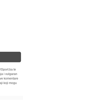
tSport.ba te
ja i vulgaran
 sve komentare
ji koji mogu