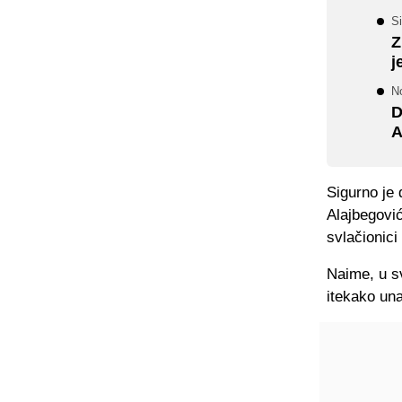
S
Z
j
N
D
A
Sigurno je 
Alajbegović
svlačionici
Naime, u sv
itekako una