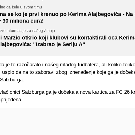
ilno ga žele u svom timu
na se ko je prvi krenuo po Kerima Alajbegovića - Na 
e 30 miliona eura!
ove informacije za našeg Zmaja
i Marzio otkrio koji klubovi su kontaktirali oca Kerim
lajbegovića: "Izabrao je Seriju A"
da je to razočaralo i našeg mladog fudbalera, ali koliko-toliko
 uspio da na to zaboravi zbog iznenađenje koje ga je doček
 Salzburga.
lačionici Salzburga ga je dočekala nova kartica za FC 26 ko
prijeđena.