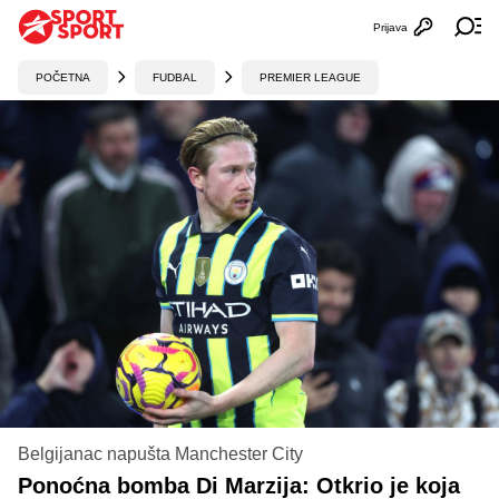
Prijava
Otvori profi
Ot
POČETNA
FUDBAL
PREMIER LEAGUE
Belgijanac napušta Manchester City
Ponoćna bomba Di Marzija: Otkrio je koja