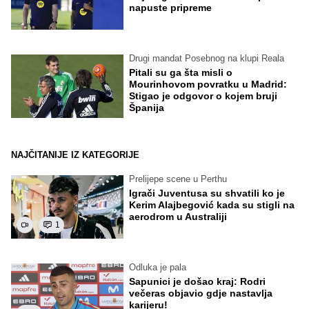
napuste pripreme
Drugi mandat Posebnog na klupi Reala
Pitali su ga šta misli o
Mourinhovom povratku u Madrid:
Stigao je odgovor o kojem bruji
Španija
NAJČITANIJE IZ KATEGORIJE
Prelijepe scene u Perthu
Igrači Juventusa su shvatili ko je
Kerim Alajbegović kada su stigli na
aerodrom u Australiji
1
Odluka je pala
Sapunici je došao kraj: Rodri
večeras objavio gdje nastavlja
karijeru!