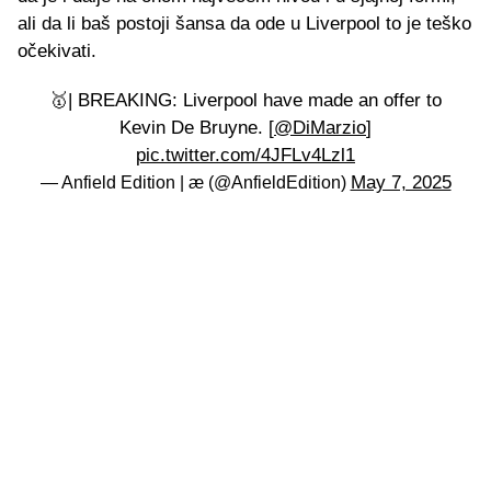
ali da li baš postoji šansa da ode u Liverpool to je teško
očekivati.
🥇| BREAKING: Liverpool have made an offer to
Kevin De Bruyne. [
@DiMarzio
]
pic.twitter.com/4JFLv4Lzl1
May 7, 2025
— Anfield Edition | æ (@AnfieldEdition)