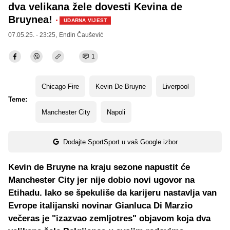
dva velikana žele dovesti Kevina de
Bruynea!
·
UDARNA VIJEST
07.05.25. - 23:25,
Endin Čaušević
1
Chicago Fire
Kevin De Bruyne
Liverpool
Teme:
Manchester City
Napoli
Dodajte SportSport u vaš Google izbor
Kevin de Bruyne na kraju sezone napustit će
Manchester City jer nije dobio novi ugovor na
Etihadu. Iako se špekuliše da karijeru nastavlja van
Evrope italijanski novinar Gianluca Di Marzio
večeras je "izazvao zemljotres" objavom koja dva