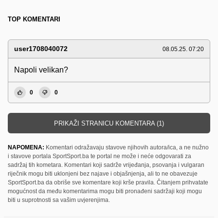
TOP KOMENTARI
user1708040072
08.05.25. 07:20
Napoli velikan?
0
0
PRIKAŽI STRANICU KOMENTARA (1)
NAPOMENA:
Komentari odražavaju stavove njihovih autora/ica, a ne nužno
i stavove portala SportSport.ba te portal ne može i neće odgovarati za
sadržaj tih kometara. Komentari koji sadrže vrijeđanja, psovanja i vulgaran
riječnik mogu biti uklonjeni bez najave i objašnjenja, ali to ne obavezuje
SportSport.ba da obriše sve komentare koji krše pravila. Čitanjem prihvatate
mogućnost da među komentarima mogu biti pronađeni sadržaji koji mogu
biti u suprotnosti sa vašim uvjerenjima.