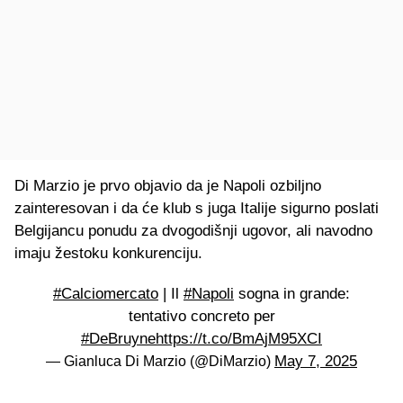
Di Marzio je prvo objavio da je Napoli ozbiljno
zainteresovan i da će klub s juga Italije sigurno poslati
Belgijancu ponudu za dvogodišnji ugovor, ali navodno
imaju žestoku konkurenciju.
#Calciomercato
| Il
#Napoli
sogna in grande:
tentativo concreto per
#DeBruyne
https://t.co/BmAjM95XCI
May 7, 2025
— Gianluca Di Marzio (@DiMarzio)