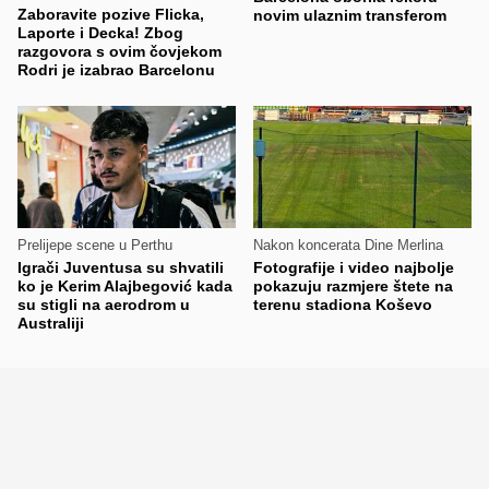
Zaboravite pozive Flicka,
novim ulaznim transferom
Laporte i Decka! Zbog
razgovora s ovim čovjekom
Rodri je izabrao Barcelonu
Prelijepe scene u Perthu
Nakon koncerata Dine Merlina
Igrači Juventusa su shvatili
Fotografije i video najbolje
ko je Kerim Alajbegović kada
pokazuju razmjere štete na
su stigli na aerodrom u
terenu stadiona Koševo
Australiji