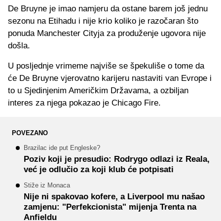
De Bruyne je imao namjeru da ostane barem još jednu
sezonu na Etihadu i nije krio koliko je razočaran što
ponuda Manchester Cityja za produženje ugovora nije
došla.
U posljednje vrimeme najviše se špekuliše o tome da
će De Bruyne vjerovatno karijeru nastaviti van Evrope i
to u Sjedinjenim Američkim Državama, a ozbiljan
interes za njega pokazao je Chicago Fire.
POVEZANO
Brazilac ide put Engleske?
Poziv koji je presudio: Rodrygo odlazi iz Reala,
već je odlučio za koji klub će potpisati
Stiže iz Monaca
Nije ni spakovao kofere, a Liverpool mu našao
zamjenu: "Perfekcionista" mijenja Trenta na
Anfieldu