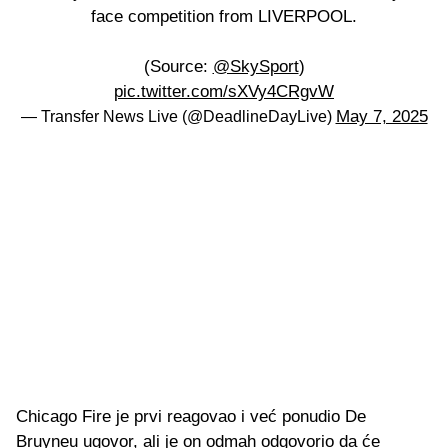
face competition from LIVERPOOL.
(Source:
@SkySport
)
pic.twitter.com/sXVy4CRgvW
May 7, 2025
— Transfer News Live (@DeadlineDayLive)
Chicago Fire je prvi reagovao i već ponudio De
Bruyneu ugovor, ali je on odmah odgovorio da će