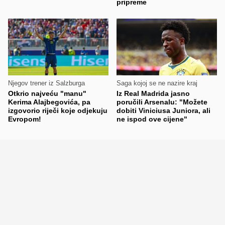
pripreme
Njegov trener iz Salzburga
Saga kojoj se ne nazire kraj
Otkrio najveću "manu"
Iz Real Madrida jasno
Kerima Alajbegovića, pa
poručili Arsenalu: "Možete
izgovorio riječi koje odjekuju
dobiti Viniciusa Juniora, ali
Evropom!
ne ispod ove cijene"