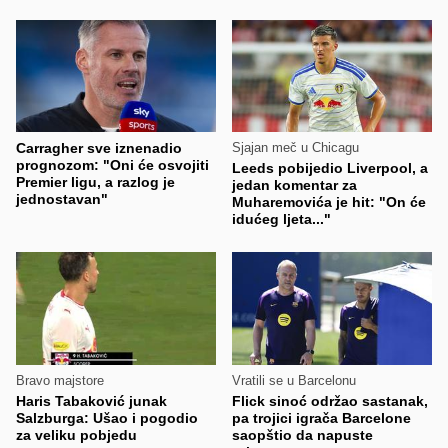
Carragher sve iznenadio
Sjajan meč u Chicagu
prognozom: "Oni će osvojiti
Leeds pobijedio Liverpool, a
Premier ligu, a razlog je
jedan komentar za
jednostavan"
Muharemovića je hit: "On će
idućeg ljeta..."
Bravo majstore
Vratili se u Barcelonu
Haris Tabaković junak
Flick sinoć održao sastanak,
Salzburga: Ušao i pogodio
pa trojici igrača Barcelone
za veliku pobjedu
saopštio da napuste