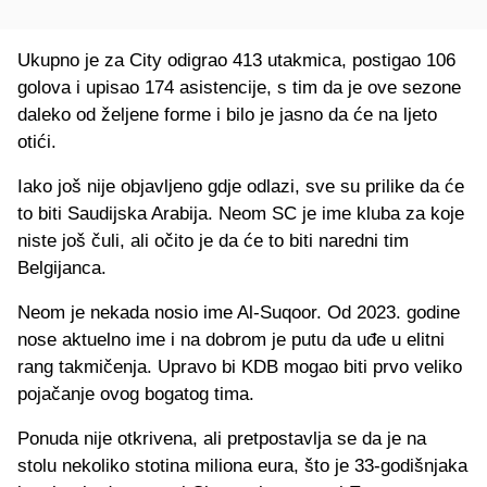
Ukupno je za City odigrao 413 utakmica, postigao 106
golova i upisao 174 asistencije, s tim da je ove sezone
daleko od željene forme i bilo je jasno da će na ljeto
otići.
Iako još nije objavljeno gdje odlazi, sve su prilike da će
to biti Saudijska Arabija. Neom SC je ime kluba za koje
niste još čuli, ali očito je da će to biti naredni tim
Belgijanca.
Neom je nekada nosio ime Al-Suqoor. Od 2023. godine
nose aktuelno ime i na dobrom je putu da uđe u elitni
rang takmičenja. Upravo bi KDB mogao biti prvo veliko
pojačanje ovog bogatog tima.
Ponuda nije otkrivena, ali pretpostavlja se da je na
stolu nekoliko stotina miliona eura, što je 33-godišnjaka