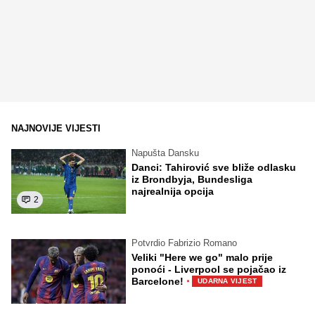
NAJNOVIJE VIJESTI
Napušta Dansku
Danci: Tahirović sve bliže odlasku
iz Brondbyja, Bundesliga
najrealnija opcija
2
Potvrdio Fabrizio Romano
Veliki "Here we go" malo prije
ponoći - Liverpool se pojačao iz
·
Barcelone!
UDARNA VIJEST