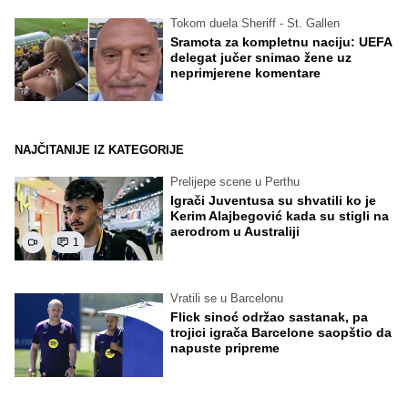
Tokom duela Sheriff - St. Gallen
Sramota za kompletnu naciju: UEFA
delegat jučer snimao žene uz
neprimjerene komentare
NAJČITANIJE IZ KATEGORIJE
Prelijepe scene u Perthu
Igrači Juventusa su shvatili ko je
Kerim Alajbegović kada su stigli na
aerodrom u Australiji
1
Vratili se u Barcelonu
Flick sinoć održao sastanak, pa
trojici igrača Barcelone saopštio da
napuste pripreme