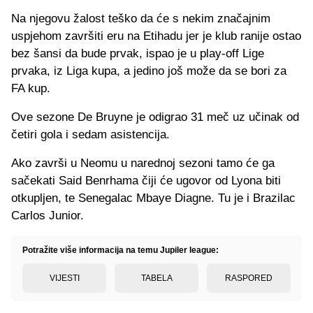
Na njegovu žalost teško da će s nekim značajnim
uspjehom završiti eru na Etihadu jer je klub ranije ostao
bez šansi da bude prvak, ispao je u play-off Lige
prvaka, iz Liga kupa, a jedino još može da se bori za
FA kup.
Ove sezone De Bruyne je odigrao 31 meč uz učinak od
četiri gola i sedam asistencija.
Ako završi u Neomu u narednoj sezoni tamo će ga
sačekati Said Benrhama čiji će ugovor od Lyona biti
otkupljen, te Senegalac Mbaye Diagne. Tu je i Brazilac
Carlos Junior.
Potražite više informacija na temu Jupiler league:
VIJESTI
TABELA
RASPORED