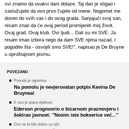
svi znamo da ovakvi dani dolaze. Taj dan je stigao i
zaslužujete da ovo prvo čujete od mene. Nogomet me
doveo do svih vas i do ovog grada. Sanjajući svoj san,
nisam znao da će ovaj period promijeniti moj život.
Ovaj grad. Ovaj klub. Ovi ljudi... Dali su mi SVE. Ja
nisam imao izbora nego da dam SVE njima nazad. I
pogodite šta - osvojili smo SVE!", napisao je De Bruyne
u oproštajnom pismu.
POVEZANO
Ponuda je ogromna
Na pomolu je nevjerovatan potpis Kevina De
Bruynea!
E ovo je prava rijetkost
Ederson progovorio o bizarnom praznovjeru i
šokirao javnost: "Nosim iste bokserice već..."
Ovo ne bi bilo dobro za njih