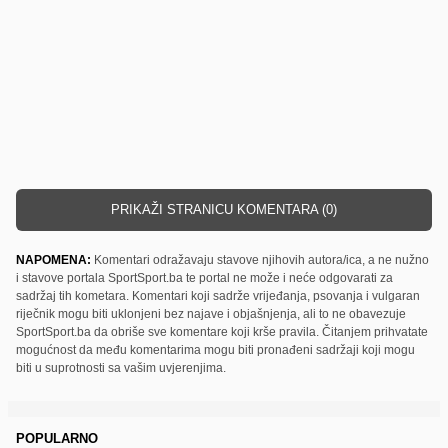
PRIKAŽI STRANICU KOMENTARA (0)
NAPOMENA:
Komentari odražavaju stavove njihovih autora/ica, a ne nužno
i stavove portala SportSport.ba te portal ne može i neće odgovarati za
sadržaj tih kometara. Komentari koji sadrže vrijeđanja, psovanja i vulgaran
riječnik mogu biti uklonjeni bez najave i objašnjenja, ali to ne obavezuje
SportSport.ba da obriše sve komentare koji krše pravila. Čitanjem prihvatate
mogućnost da među komentarima mogu biti pronađeni sadržaji koji mogu
biti u suprotnosti sa vašim uvjerenjima.
POPULARNO