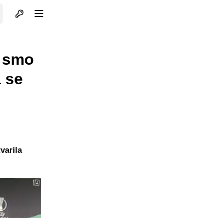
Otvori profil
Otvori meni
i smo
a se
varila