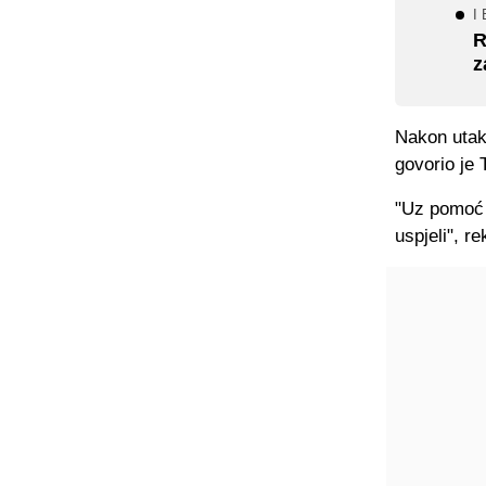
I 
R
z
Nakon utakm
govorio je 
"Uz pomoć 
uspjeli", re