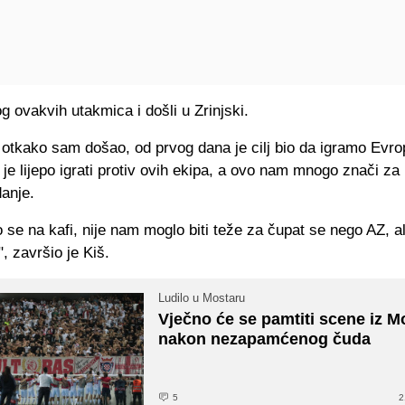
og ovakvih utakmica i došli u Zrinjski.
 otkako sam došao, od prvog dana je cilj bio da igramo Evro
je lijepo igrati protiv ovih ekipa, a ovo nam mnogo znači za
anje.
 se na kafi, nije nam moglo biti teže za čupat se nego AZ, ali
", završio je Kiš.
Ludilo u Mostaru
Vječno će se pamtiti scene iz M
nakon nezapamćenog čuda
5
2