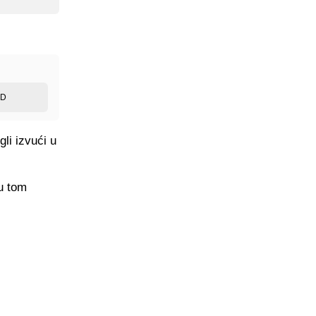
ED
li izvući u
u tom