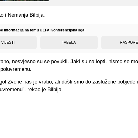
ao i Nemanja Bilbija.
iše informacija na temu UEFA Konferencijska liga:
VIJESTI
TABELA
RASPOR
rano, nesvjesno su se povukli. Jaki su na lopti, nismo se mog
 poluvremenu.
ol Zvone nas je vratio, ali došli smo do zaslužene pobjede 
vremenu", rekao je Bilbija.