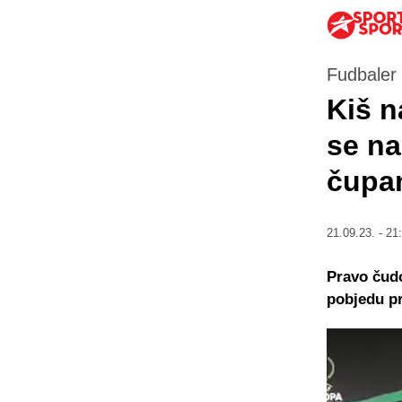
Fudbaler 
Kiš n
se na
čupa
21.09.23. - 21
Pravo čudo
pobjedu pr