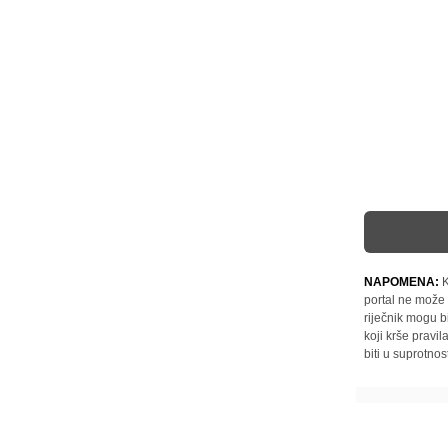
NAPOMENA:
K
portal ne može 
riječnik mogu b
koji krše pravi
biti u suprotnos