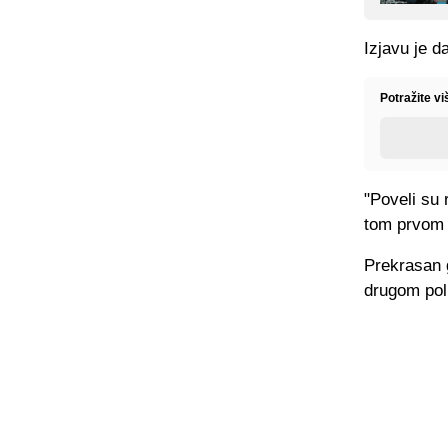
Izjavu je d
Potražite v
"Poveli su 
tom prvom
Prekrasan g
drugom polu