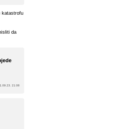
u katastrofu
sliti da
bjede
1.09.23. 21:08