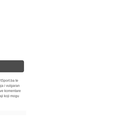
tSport.ba te
ja i vulgaran
 sve komentare
ji koji mogu