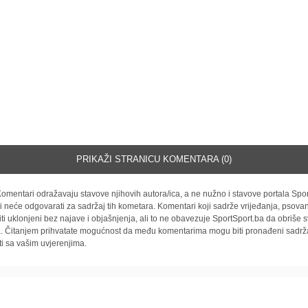
PRIKAŽI STRANICU KOMENTARA (0)
omentari odražavaju stavove njihovih autora/ica, a ne nužno i stavove portala Spor
i neće odgovarati za sadržaj tih kometara. Komentari koji sadrže vrijeđanja, psovan
iti uklonjeni bez najave i objašnjenja, ali to ne obavezuje SportSport.ba da obriše
la. Čitanjem prihvatate mogućnost da među komentarima mogu biti pronađeni sadrža
ti sa vašim uvjerenjima.