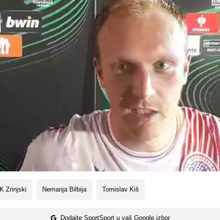
 Zrinjski
Nemanja Bilbija
Tomislav Kiš
Dodajte SportSport u vaš Google izbor