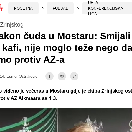
UEFA
POČETNA
FUDBAL
KONFERENCIJSKA
LIGA
Zrinjskog
akon čuda u Mostaru: Smijal
 kafi, nije moglo teže nego d
mo protiv AZ-a
:14,
Esmer Oštraković
 viđeno je večeras u Mostaru gdje je ekipa Zrinjskog ost
otiv AZ Alkmaara sa 4:3.