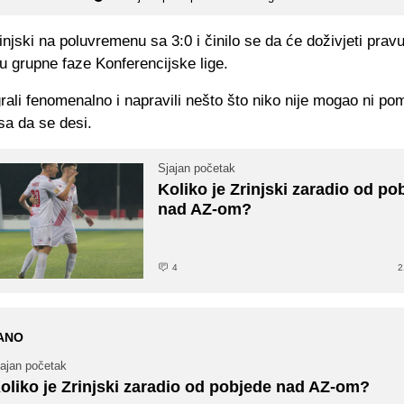
injski na poluvremenu sa 3:0 i činilo se da će doživjeti prav
u grupne faze Konferencijske lige.
rali fenomenalno i napravili nešto što niko nije mogao ni pomi
sa da se desi.
Sjajan početak
Koliko je Zrinjski zaradio od po
nad AZ-om?
4
2
ANO
jajan početak
oliko je Zrinjski zaradio od pobjede nad AZ-om?