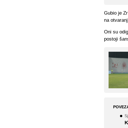
Gubio je Zr
na otvaranj
Oni su odig
postoji šan
POVEZ
S
K