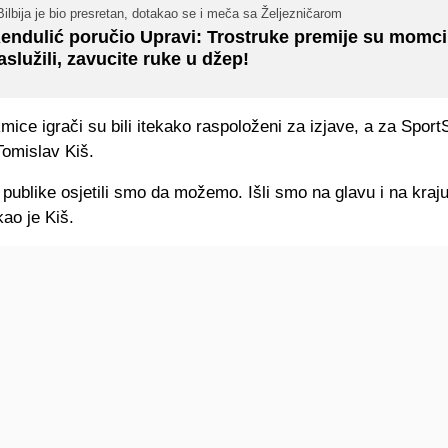
Bilbija je bio presretan, dotakao se i meča sa Željezničarom
endulić poručio Upravi: Trostruke premije su momci
aslužili, zavucite ruke u džep!
ice igrači su bili itekako raspoloženi za izjave, a za Sport
Tomislav Kiš.
publike osjetili smo da možemo. Išli smo na glavu i na kraj
kao je Kiš.