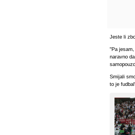
Jeste li zb
"Pa jesam,
naravno da 
samopouzd
Smijali smo
to je fudbal