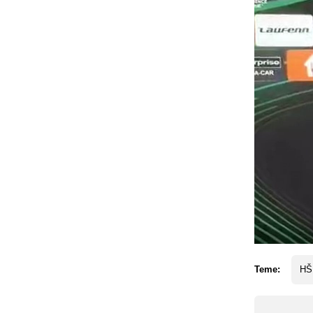
Teme:
HŠK