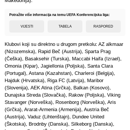
Makedonija).
Potražite više informacija na temu UEFA Konferencijska liga:
VIJESTI
TABELA
RASPORED
Klubovi koji su direktno u drugom pretkolu: AZ alkmaar
(Nizozemska), Rapid Beč (Austrija), Sparta Prag
(Češka), Basaksehir (Turska), Maccabi Haifa (Izrael),
Omonia (Kipar), Jagiellonia (Poljska), Santa Clara
(Portugal), Astana (Kazahstan), Charleroi (Belgija),
Hajduk (Hrvatska), Riga FC (Latvija), Maribor
(Slovenija), AEK Atina (Grčka), Balkan (Kosovo),
Dunajska Streda (Slovačka), Rakow (Poljska), Viking
Stavanger (Norveška), Rosenborg (Norveška), Aris
(Grčka), Ararat-Armenia (Armenija), Austria Beč
(Austrija), Vaduz (Lihtenštajn), Dundee United
(Škotska), Brodnby (Danska), Silkeborg (Danska),