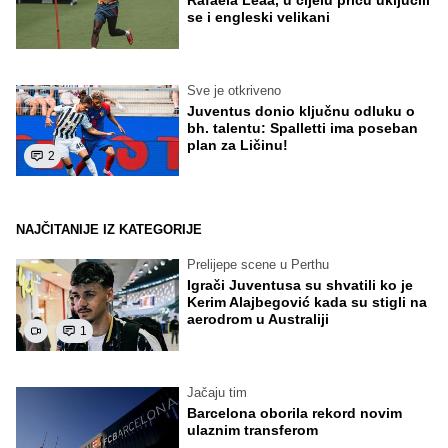
se i engleski velikani
Sve je otkriveno
Juventus donio ključnu odluku o
bh. talentu: Spalletti ima poseban
plan za Ličinu!
2
NAJČITANIJE IZ KATEGORIJE
Prelijepe scene u Perthu
Igrači Juventusa su shvatili ko je
Kerim Alajbegović kada su stigli na
aerodrom u Australiji
1
Jačaju tim
Barcelona oborila rekord novim
ulaznim transferom