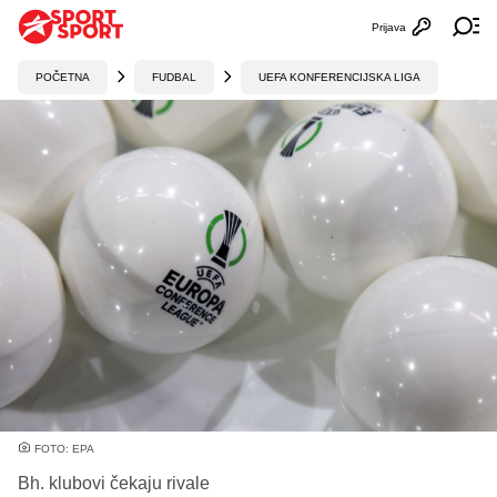
Prijava
Otvori profi
Ot
POČETNA
FUDBAL
UEFA KONFERENCIJSKA LIGA
FOTO: EPA
Bh. klubovi čekaju rivale