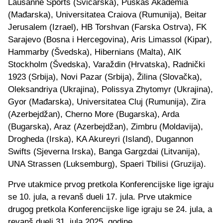
Lausanne Sports (Švicarska), Puskas Akademia
(Mađarska), Universitatea Craiova (Rumunija), Beitar
Jerusalem (Izrael), HB Torshvan (Farska Ostrva), FK
Sarajevo (Bosna i Hercegovina), Aris Limassol (Kipar),
Hammarby (Švedska), Hibernians (Malta), AIK
Stockholm (Švedska), Varaždin (Hrvatska), Radnički
1923 (Srbija), Novi Pazar (Srbija), Žilina (Slovačka),
Oleksandriya (Ukrajina), Polissya Zhytomyr (Ukrajina),
Gyor (Mađarska), Universitatea Cluj (Rumunija), Zira
(Azerbejdžan), Cherno More (Bugarska), Arda
(Bugarska), Araz (Azerbejdžan), Zimbru (Moldavija),
Drogheda (Irska), KA Akureyri (Island), Dugannon
Swifts (Sjeverna Irska), Banga Gargzdai (Litvanija),
UNA Strassen (Luksemburg), Spaeri Tbilisi (Gruzija).
Prve utakmice prvog pretkola Konferencijske lige igraju
se 10. jula, a revanš dueli 17. jula. Prve utakmice
drugog pretkola Konferencijske lige igraju se 24. jula, a
revanš dueli 31. jula 2025. godine.