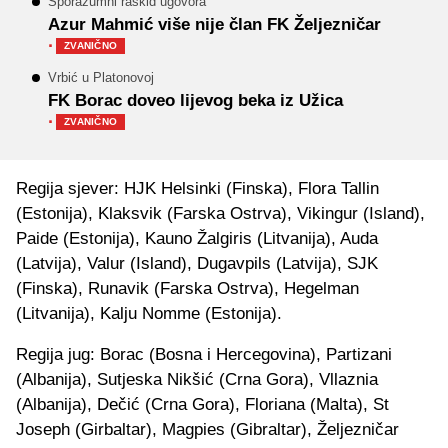
Sporazumni raskid ugovora
Azur Mahmić više nije član FK Željezničar
·
ZVANIČNO
Vrbić u Platonovoj
FK Borac doveo lijevog beka iz Užica
·
ZVANIČNO
Regija sjever: HJK Helsinki (Finska), Flora Tallin
(Estonija), Klaksvik (Farska Ostrva), Vikingur (Island),
Paide (Estonija), Kauno Žalgiris (Litvanija), Auda
(Latvija), Valur (Island), Dugavpils (Latvija), SJK
(Finska), Runavik (Farska Ostrva), Hegelman
(Litvanija), Kalju Nomme (Estonija).
Regija jug: Borac (Bosna i Hercegovina), Partizani
(Albanija), Sutjeska Nikšić (Crna Gora), Vllaznia
(Albanija), Dečić (Crna Gora), Floriana (Malta), St
Joseph (Girbaltar), Magpies (Gibraltar), Željezničar