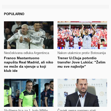
POPULARNO
Neočekivana odluka Argentinca
Nakon utakmice protiv Botosanija
Franco Mastantuono
Trener U.Cluja potvrdio
napušta Real Madrid, ali niko
transfer Jove Lukića: "Želim
ne može da vjeruje u koji
mu sve najbolje"
klub ide
Službena lica za 1. kolo WWin
Čovjek nema namjeru stati