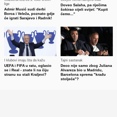
lige
Doveo Salaha, pa riječima
Admir Musić sudi derbi
šokirao cijeli svijet: "Kupit
Borca i Veleža, poznato gdje
ćemo..."
će igrati Sarajevo i Radnik!
I klubovi imaju šta da kažu
Tajni sastanak
UEFA i FIFA u ratu, oglasio
Deco nije samo zbog Juliana
se i Real - znate li na čiju
Alvareza bio u Madridu,
stranu su stali Kraljevi?
Barcelona sprema "krađu
stoljeća"?