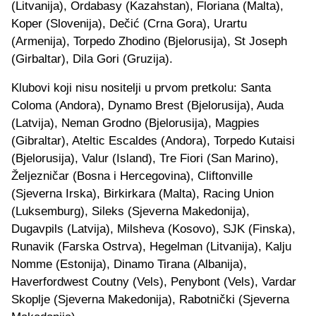
(Litvanija), Ordabasy (Kazahstan), Floriana (Malta),
Koper (Slovenija), Dečić (Crna Gora), Urartu
(Armenija), Torpedo Zhodino (Bjelorusija), St Joseph
(Girbaltar), Dila Gori (Gruzija).
Klubovi koji nisu nositelji u prvom pretkolu: Santa
Coloma (Andora), Dynamo Brest (Bjelorusija), Auda
(Latvija), Neman Grodno (Bjelorusija), Magpies
(Gibraltar), Ateltic Escaldes (Andora), Torpedo Kutaisi
(Bjelorusija), Valur (Island), Tre Fiori (San Marino),
Željezničar (Bosna i Hercegovina), Cliftonville
(Sjeverna Irska), Birkirkara (Malta), Racing Union
(Luksemburg), Sileks (Sjeverna Makedonija),
Dugavpils (Latvija), Milsheva (Kosovo), SJK (Finska),
Runavik (Farska Ostrva), Hegelman (Litvanija), Kalju
Nomme (Estonija), Dinamo Tirana (Albanija),
Haverfordwest Coutny (Vels), Penybont (Vels), Vardar
Skoplje (Sjeverna Makedonija), Rabotnički (Sjeverna