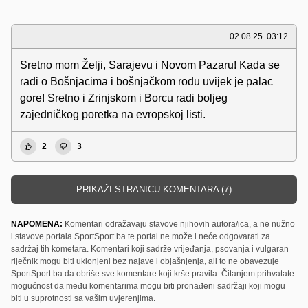
02.08.25. 03:12
Sretno mom Želji, Sarajevu i Novom Pazaru! Kada se
radi o Bošnjacima i bošnjačkom rodu uvijek je palac
gore! Sretno i Zrinjskom i Borcu radi boljeg
zajedničkog poretka na evropskoj listi.
2
3
PRIKAŽI STRANICU KOMENTARA (7)
NAPOMENA:
Komentari odražavaju stavove njihovih autora/ica, a ne nužno
i stavove portala SportSport.ba te portal ne može i neće odgovarati za
sadržaj tih kometara. Komentari koji sadrže vrijeđanja, psovanja i vulgaran
riječnik mogu biti uklonjeni bez najave i objašnjenja, ali to ne obavezuje
SportSport.ba da obriše sve komentare koji krše pravila. Čitanjem prihvatate
mogućnost da među komentarima mogu biti pronađeni sadržaji koji mogu
biti u suprotnosti sa vašim uvjerenjima.