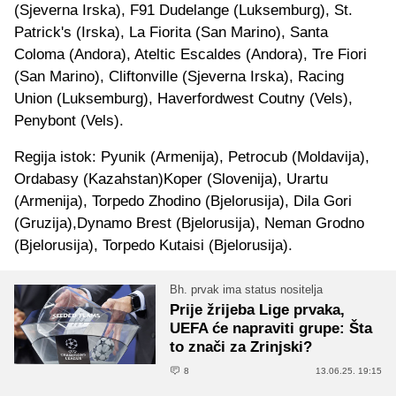
(Sjeverna Irska), F91 Dudelange (Luksemburg), St.
Patrick's (Irska), La Fiorita (San Marino), Santa
Coloma (Andora), Ateltic Escaldes (Andora), Tre Fiori
(San Marino), Cliftonville (Sjeverna Irska), Racing
Union (Luksemburg), Haverfordwest Coutny (Vels),
Penybont (Vels).
Regija istok: Pyunik (Armenija), Petrocub (Moldavija),
Ordabasy (Kazahstan)Koper (Slovenija), Urartu
(Armenija), Torpedo Zhodino (Bjelorusija), Dila Gori
(Gruzija),Dynamo Brest (Bjelorusija), Neman Grodno
(Bjelorusija), Torpedo Kutaisi (Bjelorusija).
Bh. prvak ima status nositelja
Prije žrijeba Lige prvaka,
UEFA će napraviti grupe: Šta
to znači za Zrinjski?
8
13.06.25. 19:15