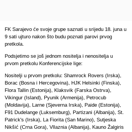
FK Sarajevo će svoje grupe saznati u srijedu 18. juna u
9 sati ujturo nakon što budu poznati parovi prvog
pretkola.
Podsjetimo se još jednom nositelja i nenositelja u
prvom pretkolu Konferencijske lige:
Nositelji u prvom pretkolu: Shamrock Rovers (Irska),
Borac (Bosna i Hercegovina), HJK Helsinki (Finska),
Flora Tallin (Estonija), Klaksvik (Farska Ostrva),
Vikingur (Island), Pyunik (Armenija), Petrocub
(Moldavija), Larne (Sjeverna Irska), Paide (Estonija),
F91 Dudelange (Luksemburg), Partizani (Albanija), St.
Patrick's (Irska), La Fiorita (San Marino), Sutjeska
Nikšić (Crna Gora), Vllaznia (Albanija), Kauno Žalgiris