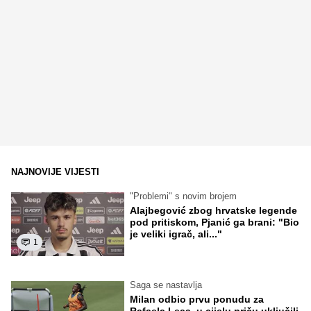
NAJNOVIJE VIJESTI
"Problemi" s novim brojem
Alajbegović zbog hrvatske legende
pod pritiskom, Pjanić ga brani: "Bio
je veliki igrač, ali..."
1
Saga se nastavlja
Milan odbio prvu ponudu za
Rafaela Leaa, u cijelu priču uključili