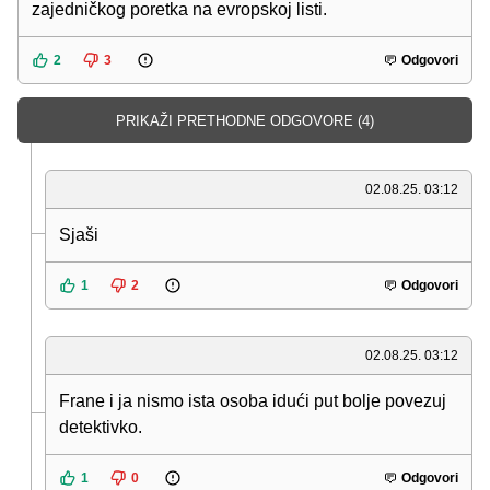
zajedničkog poretka na evropskoj listi.
2
3
Odgovori
PRIKAŽI PRETHODNE ODGOVORE (4)
02.08.25. 03:12
Sjaši
1
2
Odgovori
02.08.25. 03:12
Frane i ja nismo ista osoba idući put bolje povezuj
detektivko.
1
0
Odgovori