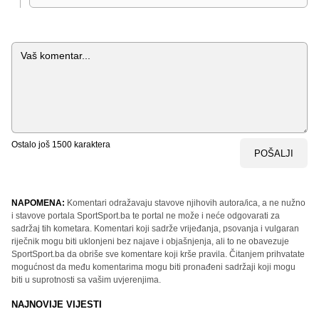
Komentar
Ostalo još
1500
karaktera
POŠALJI
NAPOMENA:
Komentari odražavaju stavove njihovih autora/ica, a ne nužno
i stavove portala SportSport.ba te portal ne može i neće odgovarati za
sadržaj tih kometara. Komentari koji sadrže vrijeđanja, psovanja i vulgaran
riječnik mogu biti uklonjeni bez najave i objašnjenja, ali to ne obavezuje
SportSport.ba da obriše sve komentare koji krše pravila. Čitanjem prihvatate
mogućnost da među komentarima mogu biti pronađeni sadržaji koji mogu
biti u suprotnosti sa vašim uvjerenjima.
NAJNOVIJE VIJESTI