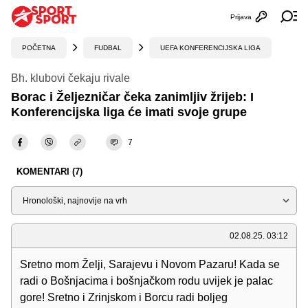
Prijava
Otvori profi
Ot
POČETNA
FUDBAL
UEFA KONFERENCIJSKA LIGA
Bh. klubovi čekaju rivale
Borac i Željezničar čeka zanimljiv žrijeb: I
Konferencijska liga će imati svoje grupe
7
KOMENTARI (7)
Sortiraj
02.08.25. 03:12
Sretno mom Želji, Sarajevu i Novom Pazaru! Kada se
radi o Bošnjacima i bošnjačkom rodu uvijek je palac
gore! Sretno i Zrinjskom i Borcu radi boljeg