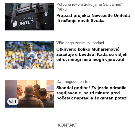
Potpuna rekonstrukcija na St. James'
Parku
Propast projekta Newcastle Uniteda
ili rađanje novih Svraka
Više nego zanimljivi podaci
Otkriveno koliko Muharemović
zarađuje u Leedsu: Kada su vidjeli
cifru, mnogi nisu mogli vjerovati!
Da, moguće je i to
Skandal godine! Zvijezda odradila
zagrijavanje, pa tri minute pred
početak napravila šokantan potez!
1
KONTAKT