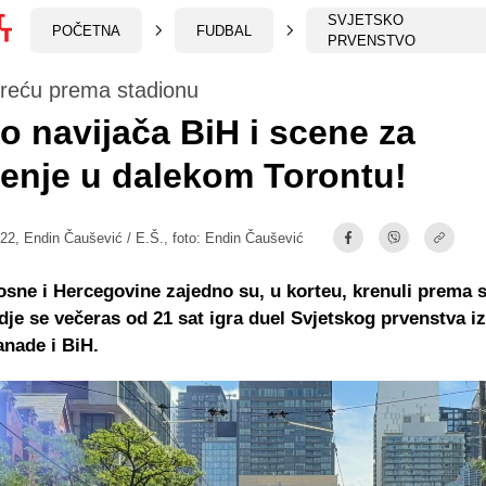
SVJETSKO
POČETNA
FUDBAL
PRVENSTVO
kreću prema stadionu
o navijača BiH i scene za
enje u dalekom Torontu!
:22,
Endin Čaušević / E.Š.
, foto: Endin Čaušević
osne i Hercegovine zajedno su, u korteu, krenuli prema 
dje se večeras od 21 sat igra duel Svjetskog prvenstva 
nade i BiH.