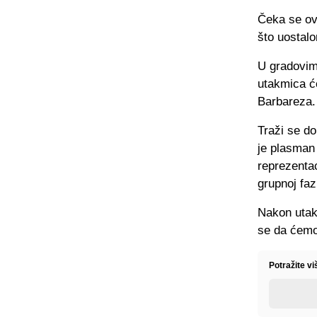
Čeka se ova
što uostal
U gradovima
utakmica će
Barbareza.
Traži se do
je plasman 
reprezentac
grupnoj faz
Nakon utak
se da ćemo
Potražite v