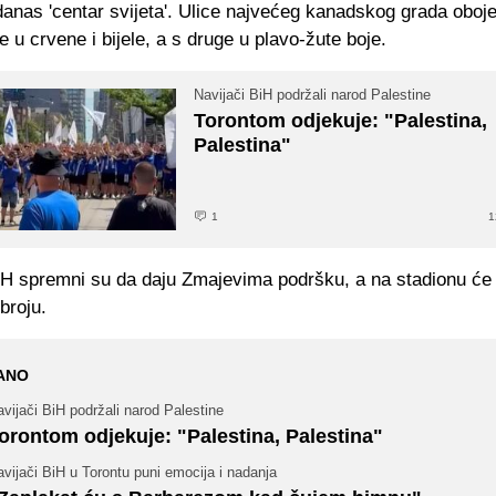
danas 'centar svijeta'. Ulice najvećeg kanadskog grada oboj
e u crvene i bijele, a s druge u plavo-žute boje.
Navijači BiH podržali narod Palestine
Torontom odjekuje: "Palestina,
Palestina"
1
1
iH spremni su da daju Zmajevima podršku, a na stadionu će b
roju.
ANO
vijači BiH podržali narod Palestine
orontom odjekuje: "Palestina, Palestina"
vijači BiH u Torontu puni emocija i nadanja