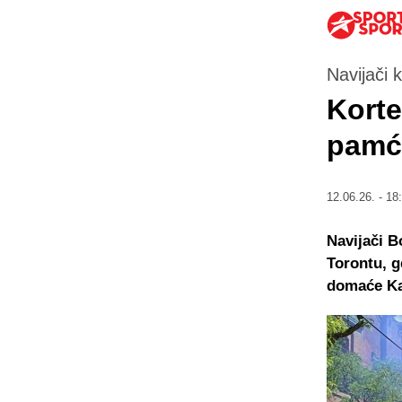
Navijači 
Korte
pamć
12.06.26. - 18
Navijači B
Torontu, g
domaće Ka