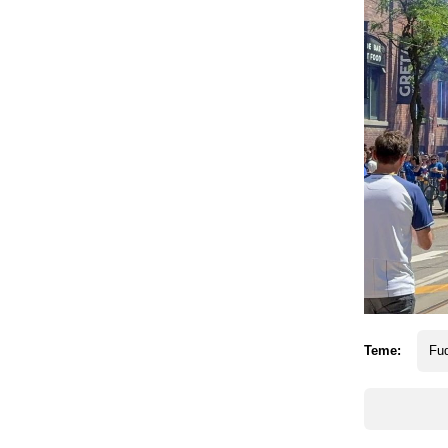
Teme:
Fud