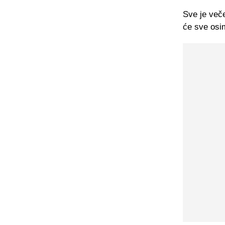
Sve je več
će sve osi