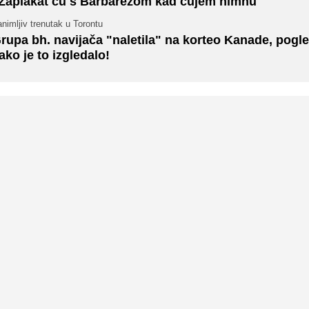
Zaplakat ću s Barbarezom kad čujem himnu"
nimljiv trenutak u Torontu
rupa bh. navijača "naletila" na korteo Kanade, pogle
ako je to izgledalo!