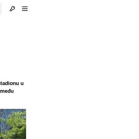
Otvori profil
Otvori meni
stadionu u
između