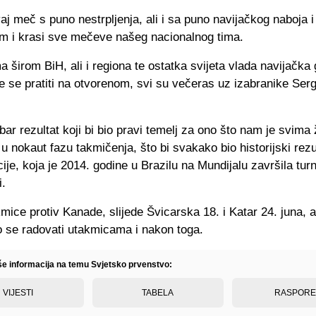
j meč s puno nestrpljenja, ali i sa puno navijačkog naboja i
om i krasi sve mečeve našeg nacionalnog tima.
 širom BiH, ali i regiona te ostatka svijeta vlada navijačka 
 se pratiti na otvorenom, svi su večeras uz izabranike Ser
bar rezultat koji bi bio pravi temelj za ono što nam je svima ž
u nokaut fazu takmičenja, što bi svakako bio historijski rezu
ije, koja je 2014. godine u Brazilu na Mundijalu završila turn
i.
mice protiv Kanade, slijede Švicarska 18. i Katar 24. juna,
 se radovati utakmicama i nakon toga.
iše informacija na temu Svjetsko prvenstvo:
VIJESTI
TABELA
RASPOR