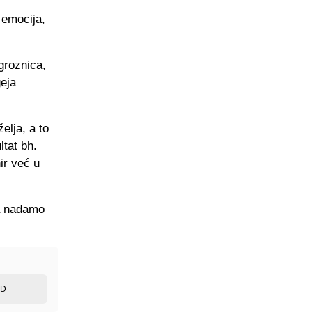
 emocija,
groznica,
geja
elja, a to
ltat bh.
ir već u
 a nadamo
ED