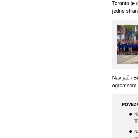
Toronto je 
jedne stran
Navijačli B
ogromnom b
POVEZ
Na
T
Na