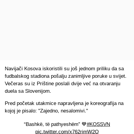
Navijači Kosova iskoristili su još jednom priliku da sa
fudbalskog stadiona pošalju zanimljive poruke u svijet.
Večeras su iz Prištine poslali dvije već na otvaranju
duela sa Slovenijom.
Pred početak utakmice napravljena je koreografija na
kojoj je pisalo: "Zajedno, nesalomivi."
“Bashkë, të pathyeshëm” 💙
#KOSSVN
pic.twitter.com/x762rimW2O