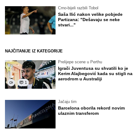
Crno-bijeli razbili Tobol
Saša Ilić nakon velike pobjede
Partizana: "Dešavaju se neke
stvari..."
NAJČITANIJE IZ KATEGORIJE
Prelijepe scene u Perthu
Igrači Juventusa su shvatili ko je
Kerim Alajbegović kada su stigli na
aerodrom u Australiji
1
Jačaju tim
Barcelona oborila rekord novim
ulaznim transferom