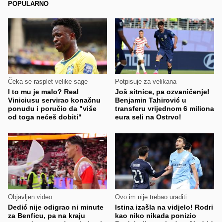
POPULARNO
Čeka se rasplet velike sage
Potpisuje za velikana
I to mu je malo? Real
Još sitnice, pa ozvaničenje!
Viniciusu servirao konačnu
Benjamin Tahirović u
ponudu i poručio da "više
transferu vrijednom 6 miliona
od toga nećeš dobiti"
eura seli na Ostrvo!
Objavljen video
Ovo im nije trebao uraditi
Dedić nije odigrao ni minute
Istina izašla na vidjelo! Rodri
za Benficu, pa na kraju
kao niko nikada ponizio