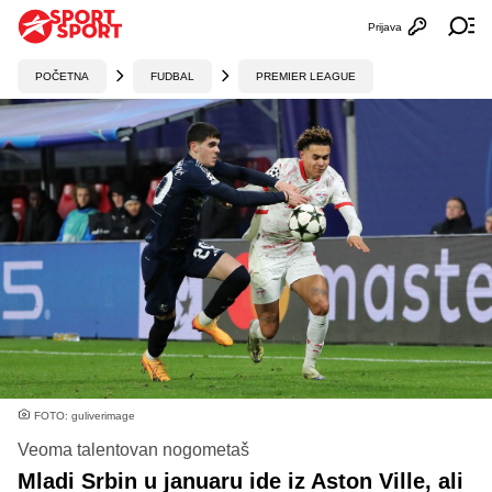
Prijava
Otvori profi
Ot
POČETNA
FUDBAL
PREMIER LEAGUE
FOTO: guliverimage
Veoma talentovan nogometaš
Mladi Srbin u januaru ide iz Aston Ville, ali