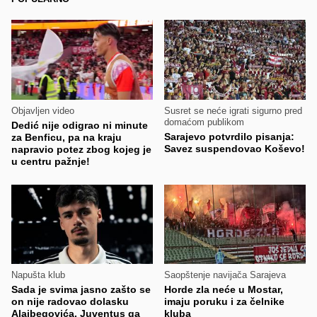
Objavljen video
Susret se neće igrati sigurno pred
domaćom publikom
Dedić nije odigrao ni minute
Sarajevo potvrdilo pisanja:
za Benficu, pa na kraju
Savez suspendovao Koševo!
napravio potez zbog kojeg je
u centru pažnje!
Napušta klub
Saopštenje navijača Sarajeva
Sada je svima jasno zašto se
Horde zla neće u Mostar,
on nije radovao dolasku
imaju poruku i za čelnike
Alajbegovića, Juventus ga
kluba