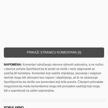
PRIKAŽI STRANICU KOMENTARA (0)
NAPOMENA:
Komentari odražavaju stavove njihovih autora/ica, a ne nužno
i stavove portala SportSport.ba te portal ne može i neće odgovarati za
sadržaj tih kometara. Komentari koji sadrže vrijeđanja, psovanja i vulgaran
riječnik mogu biti uklonjeni bez najave i objašnjenja, ali to ne obavezuje
SportSport.ba da obriše sve komentare koji krše pravila. Čitanjem prihvatate
mogućnost da među komentarima mogu biti pronađeni sadržaji koji mogu
biti u suprotnosti sa vašim uvjerenjima.
POPULARNO