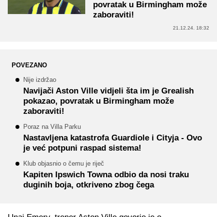
povratak u Birmingham može
zaboraviti!
21.12.24. 18:32
POVEZANO
Nije izdržao
Navijači Aston Ville vidjeli šta im je Grealish
pokazao, povratak u Birmingham može
zaboraviti!
Poraz na Villa Parku
Nastavljena katastrofa Guardiole i Cityja - Ovo
je već potpuni raspad sistema!
Klub objasnio o čemu je riječ
Kapiten Ipswich Towna odbio da nosi traku
duginih boja, otkriveno zbog čega