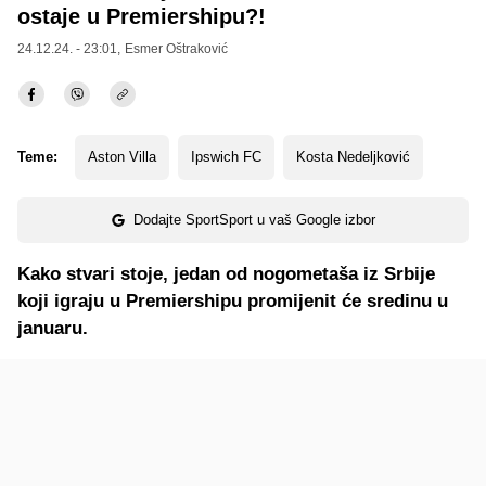
ostaje u Premiershipu?!
24.12.24. - 23:01,
Esmer Oštraković
Teme:
Aston Villa
Ipswich FC
Kosta Nedeljković
Dodajte SportSport u vaš Google izbor
Kako stvari stoje, jedan od nogometaša iz Srbije
koji igraju u Premiershipu promijenit će sredinu u
januaru.