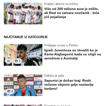
Kraljevi aktivni na tržištu
Više od 200 miliona eura je otišlo,
ali Real ne zatvara novčanik - biće
još pojačanja
NAJČITANIJE IZ KATEGORIJE
Prelijepe scene u Perthu
Igrači Juventusa su shvatili ko je
Kerim Alajbegović kada su stigli na
aerodrom u Australiji
1
Odluka je pala
Sapunici je došao kraj: Rodri
večeras objavio gdje nastavlja
karijeru!
2
Spremni su na sve