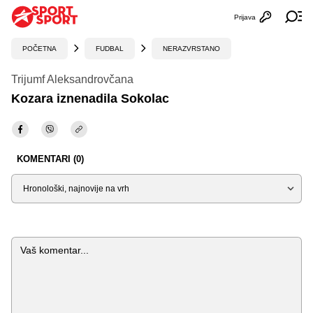
Prijava
Otvori profi
Ot
POČETNA
FUDBAL
NERAZVRSTANO
Trijumf Aleksandrovčana
Kozara iznenadila Sokolac
KOMENTARI (0)
Sortiraj
Komentar