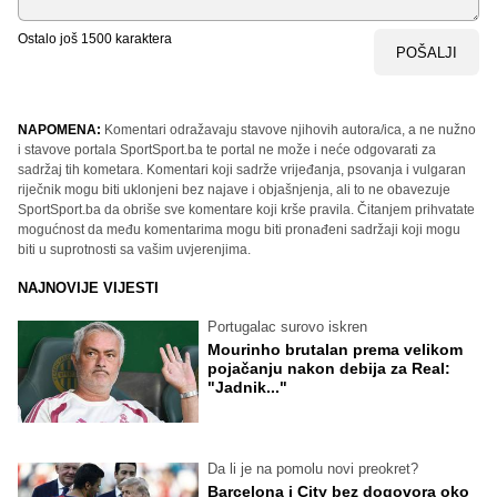
Ostalo još
1500
karaktera
POŠALJI
NAPOMENA:
Komentari odražavaju stavove njihovih autora/ica, a ne nužno
i stavove portala SportSport.ba te portal ne može i neće odgovarati za
sadržaj tih kometara. Komentari koji sadrže vrijeđanja, psovanja i vulgaran
riječnik mogu biti uklonjeni bez najave i objašnjenja, ali to ne obavezuje
SportSport.ba da obriše sve komentare koji krše pravila. Čitanjem prihvatate
mogućnost da među komentarima mogu biti pronađeni sadržaji koji mogu
biti u suprotnosti sa vašim uvjerenjima.
NAJNOVIJE VIJESTI
Portugalac surovo iskren
Mourinho brutalan prema velikom
pojačanju nakon debija za Real:
"Jadnik..."
Da li je na pomolu novi preokret?
Barcelona i City bez dogovora oko