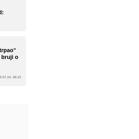
d:
trpao"
 bruji o
3.07.24. 08:15