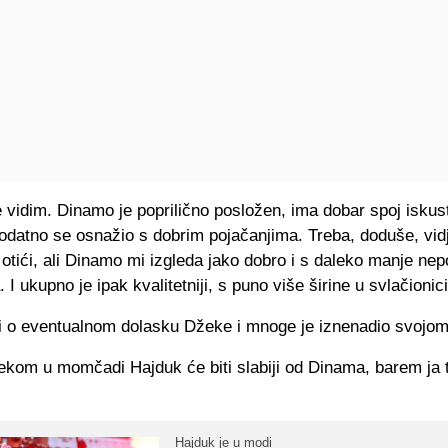
 vidim. Dinamo je poprilično posložen, ima dobar spoj iskus
odatno se osnažio s dobrim pojačanjima. Treba, doduše, vidj
otići, ali Dinamo mi izgleda jako dobro i s daleko manje ne
 I ukupno je ipak kvalitetniji, s puno više širine u svlačionici
 i o eventualnom dolasku Džeke i mnoge je iznenadio svojom
ekom u momčadi Hajduk će biti slabiji od Dinama, barem ja 
Hajduk je u modi