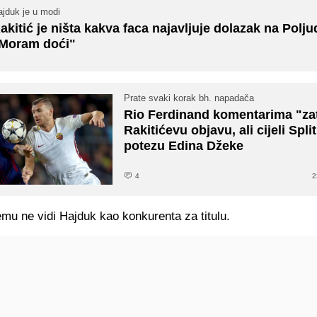
ajduk je u modi
akitić je ništa kakva faca najavljuje dolazak na Polju
Moram doći"
Prate svaki korak bh. napadača
Rio Ferdinand komentarima "za
Rakitićevu objavu, ali cijeli Split
potezu Edina Džeke
4
2
mu ne vidi Hajduk kao konkurenta za titulu.