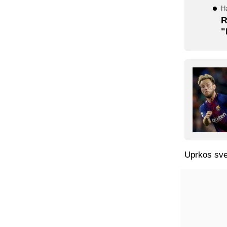
H
R
"
Uprkos sve