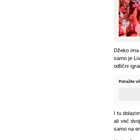
Džeko ima 3
samo je Li
odlični igra
Potražite v
I tu dolazi
ali već dv
samo na ene