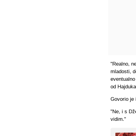
"Realno, ne
mladosti, d
eventualno 
od Hajduka.
Govorio je
"Ne, i s Dž
vidim."