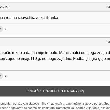
26959
23
na i realna izjava.Bravo za Branka
1
23
Karačić rekao a da mu nije trebalo. Manji znalci od njega znaju da
koji zajedno imaju110 g. nemogu zajedno. Fudbal je igra gdje n
0
PRIKAŽI STRANICU KOMENTARA (12)
omentari odražavaju stavove njihovih autora/ica, a ne nužno i stavove portala Spor
i neće odgovarati za sadržaj tih kometara. Komentari koji sadrže vrijeđanja, psovan