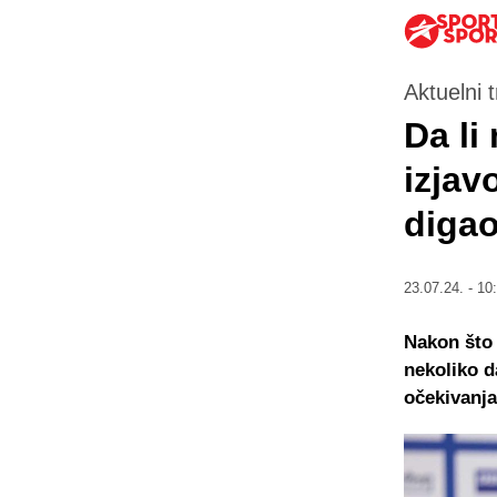
Aktuelni 
Da li
izjav
digao
23.07.24. - 10
Nakon što 
nekoliko d
očekivanja