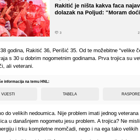
Rakitić je ništa kakva faca najav
dolazak na Poljud: "Moram doć
3
2
8 godina, Rakitić 36, Perišić 35. Od te možebitne “velike č
vaja s 30 u dobrim nogometnim godinama. Prva trojica su vet
či, ali veterani.
iše informacija na temu HNL:
VIJESTI
TABELA
RASPOR
mo do velikih nedoumica. Nije problem imati jednog veterana 
ojica u današnjem nogometu jesu problem. A trojica? Ne misl
rgiju i trku kompletne momčadi, nego i na ega tako velikih 