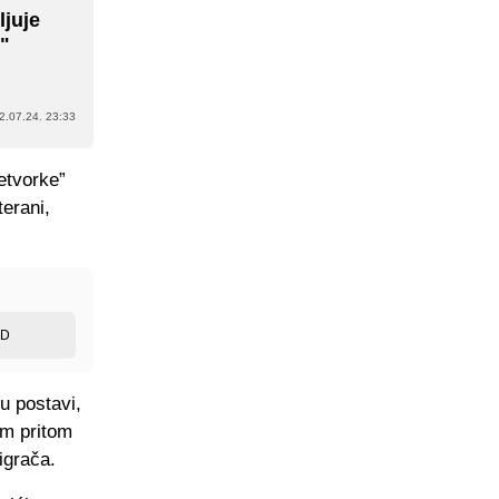
ljuje
i"
2.07.24. 23:33
etvorke”
erani,
ED
u postavi,
im pritom
igrača.