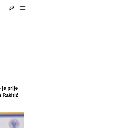
Otvori profil
Otvori meni
je prije
 Rakitić