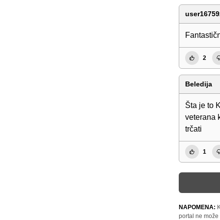
user16759
Fantastič
2
Beledija
Šta je to 
veterana 
trčati
1
NAPOMENA:
K
portal ne može 