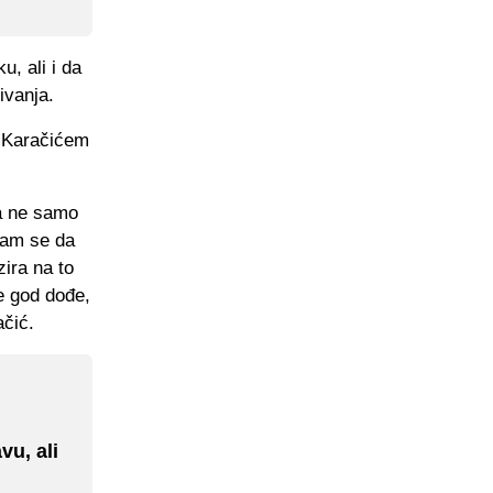
u, ali i da
ivanja.
 Karačićem
 a ne samo
dam se da
ira na to
e god dođe,
ačić.
u, ali