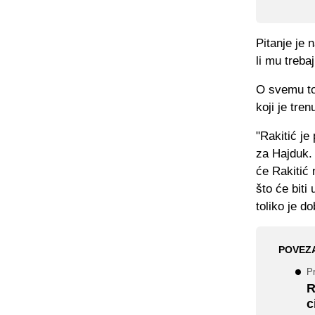
Pitanje je 
li mu trebaj
O svemu t
koji je tre
"Rakitić je
za Hajduk.
će Rakitić 
što će biti
toliko je 
POVEZ
P
R
c