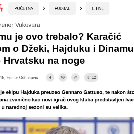
POČETNA
FUDBAL
1. HNL
trener Vukovara
 mu je ovo trebalo? Karačić
om o Džeki, Hajduku i Dinamu
 Hrvatsku na noge
:15,
Esmer Oštraković
12
je ekipu Hajduka preuzeo Gennaro Gattuso, te nakon što 
ana zvanično kao novi igrač ovog kluba predstavljen Ivan
 u narednoj sezoni su velika.