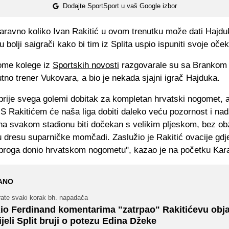
Dodajte SportSport u vaš Google izbor
naravno koliko Ivan Rakitić u ovom trenutku može dati Hajduk
u bolji saigrači kako bi tim iz Splita uspio ispuniti svoje oček
ome kolege iz
Sportskih novosti
razgovarale su sa Brankom
nutno trener Vukovara, a bio je nekada sjajni igrač Hajduka.
 prije svega golemi dobitak za kompletan hrvatski nogomet,
 S Rakitićem će naša liga dobiti daleko veću pozornost i na
na svakom stadionu biti dočekan s velikim pljeskom, bez obz
 u dresu suparničke momčadi. Zaslužio je Rakitić ovacije gdj
dobroga donio hrvatskom nogometu", kazao je na početku Kar
ANO
rate svaki korak bh. napadača
io Ferdinand komentarima "zatrpao" Rakitićevu objav
ijeli Split bruji o potezu Edina Džeke